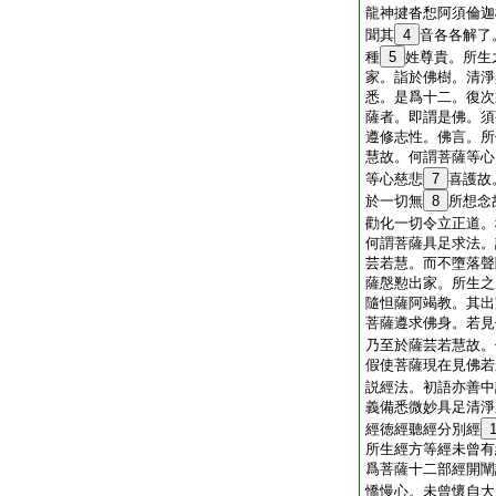
龍神揵沓惒阿須倫迦
聞其
4
音各各解了
種
5
姓尊貴。所生
家。詣於佛樹。清淨
悉。是爲十二。復次
薩者。即謂是佛。須
遵修志性。佛言。所
慧故。何謂菩薩等心
等心慈悲
7
喜護故
於一切無
8
所想念
勸化一切令立正道。
何謂菩薩具足求法。
芸若慧。而不墮落聲
薩慇懃出家。所生之
隨怛薩阿竭教。其出
菩薩遵求佛身。若見
乃至於薩芸若慧故。
假使菩薩現在見佛若
説經法。初語亦善中
義備悉微妙具足清淨
經徳經聽經分別經
所生經方等經未曾有
爲菩薩十二部經開闡
憍慢心。未曾懷自大