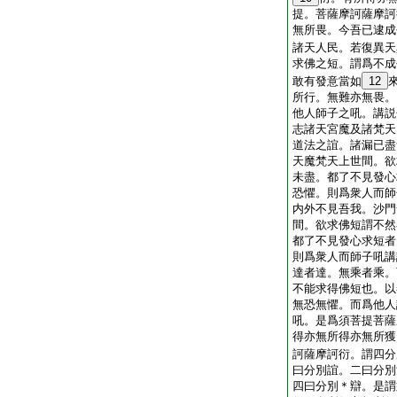
提。菩薩摩訶薩摩訶
無所畏。今吾已逮成
諸天人民。若復異天
求佛之短。謂爲不成
敢有發意當如
12
所行。無難亦無畏。
他人師子之吼。講説
志諸天宮魔及諸梵天
道法之誼。諸漏已盡
天魔梵天上世間。欲
未盡。都了不見發心
恐懼。則爲衆人而師
内外不見吾我。沙門
間。欲求佛短謂不然
都了不見發心求短者
則爲衆人而師子吼講
達者達。無乘者乘。
不能求得佛短也。以
無恐無懼。而爲他人
吼。是爲須菩提菩薩
得亦無所得亦無所獲
訶薩摩訶衍。謂四分
曰分別誼。二曰分別
四曰分別＊辯。是謂