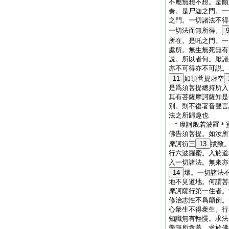
不應無想不想。是頗
奏。是尸迦之門。一
之門。一切諸法不得
一切法而無所得。
所在。是吒之門。一
處所。無生無死無有
説。所以者何。厭諸
亦不可得亦不可説。
11
如須菩提虚空
是爲須菩提總持所入
其有菩薩摩訶薩知是
別。則不復著音聲言
法之所歸趣也
＊摩訶般若波羅＊
佛告須菩提。如汝所
摩訶衍三
13
拔致
行六波羅蜜。入於道
入一切諸法。無來亦
14
壞。一切諸法
地不見道地。何謂菩
摩訶薩行第一住者。
修治志性不爲顛倒。
心衆生不得衆生。行
知識無有輕慢。求法
學無所貪慕。求於佛