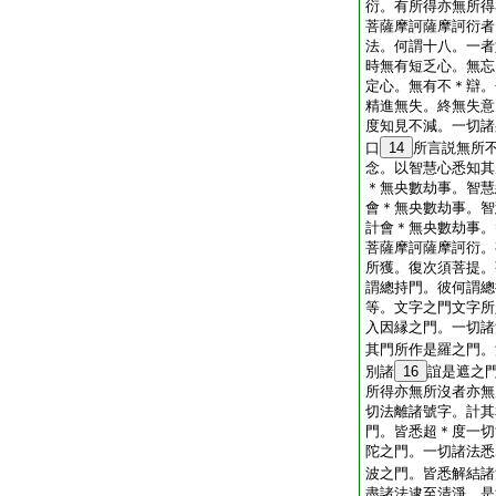
衍。有所得亦無所得
菩薩摩訶薩摩訶衍者
法。何謂十八。一者
時無有短乏心。無忘
定心。無有不＊辯。
精進無失。終無失意
度知見不減。一切諸
口
14
所言説無所
念。以智慧心悉知其
＊無央數劫事。智慧
會＊無央數劫事。智
計會＊無央數劫事。
菩薩摩訶薩摩訶衍。
所獲。復次須菩提。
謂總持門。彼何謂總
等。文字之門文字所
入因縁之門。一切諸
其門所作是羅之門。
別諸
16
誼是遮之
所得亦無所沒者亦無
切法離諸號字。計其
門。皆悉超＊度一切
陀之門。一切諸法悉
波之門。皆悉解結諸
盡諸法逮至清淨。是