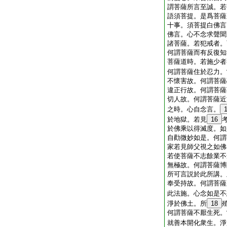
謂菩薩所言至誠。若
語須菩提。是爲菩薩
十事。須菩提白佛言
佛言。心不念求聲聞
諸菩薩。若犯戒者。
何謂菩薩而有反復知
菩薩道時。若施少者
何謂菩薩住於忍力。
不懷害故。何謂菩薩
違正行故。何謂菩薩
切人故。何謂菩薩近
之時。心自念言。
於地獄。若見
16
於佛乘以得滅度。如
自勸微妙如是。何謂
家若見師父視之如佛
若使菩薩不志餘業不
無極故。何謂菩薩博
所可言説於此所講。
奉受持故。何謂菩薩
此法施。心念如是不
淨於佛土。所
18
何謂菩薩不厭生死。
就善本開化衆生。淨