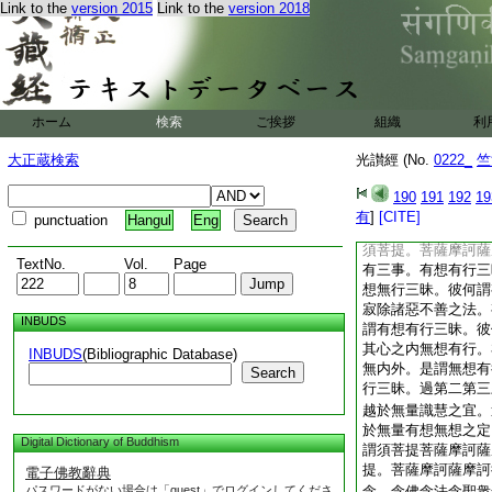
來根原。何謂知人心
Link to the
version 2015
Link to the
version 2018
之所念。彼何謂如所
若慧。是謂
15
如
亦無所獲。復次須菩
謂有三根。異人
16
根。謂有諸學士。未
ホーム
検索
ご挨拶
組織
利
定根慧根。
17
何
信信根精進根意根定
大正蔵検索
光讃經 (No.
0222_
竺
何謂別根。謂未學士
怛薩阿竭
18
阿羅
190
191
192
19
根定根慧根。是謂
有
]
[CITE]
punctuation
Hangul
Eng
也。有所得者。亦無
須菩提。菩薩摩訶薩
TextNo.
Vol.
Page
有三事。有想有行三
想無行三昧。彼何謂
寂除諸惡不善之法。
INBUDS
謂有想有行三昧。彼
其心之内無想有行。
INBUDS
(Bibliographic Database)
無内外。是謂無想有
Search
行三昧。過第二第三
越於無量識慧之宜。
於無量有想無想之定
Digital Dictionary of Buddhism
謂須菩提菩薩摩訶薩
提。菩薩摩訶薩摩訶
電子佛教辭典
パスワードがない場合は「guest」でログインしてくださ
念。念佛念法念聖衆