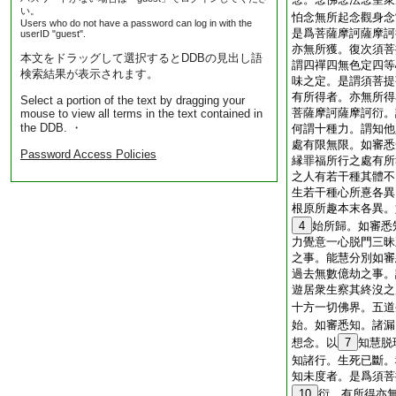
い。
怕念無所起念觀身念
Users who do not have a password can log in with the
是爲菩薩摩訶薩摩訶
userID "guest".
亦無所獲。復次須菩
本文をドラッグして選択するとDDBの見出し語
謂四禪四無色定四等
検索結果が表示されます。
味之定。是謂須菩提
有所得者。亦無所得
Select a portion of the text by dragging your
菩薩摩訶薩摩訶衍。
mouse to view all terms in the text contained in
the DDB. ・
何謂十種力。謂知他
處有限無限。如審悉
Password Access Policies
縁罪福所行之處有所
之人有若干種其體不
生若干種心所憙各異
根原所趣本末各異。
4
始所歸。如審悉
力覺意一心脱門三昧
之事。能慧分別如審
過去無數億劫之事。
遊居衆生察其終沒之
十方一切佛界。五道
始。如審悉知。諸漏
想念。以
7
知慧脱
知諸行。生死已斷。
知未度者。是爲須菩
10
衍。有所得亦