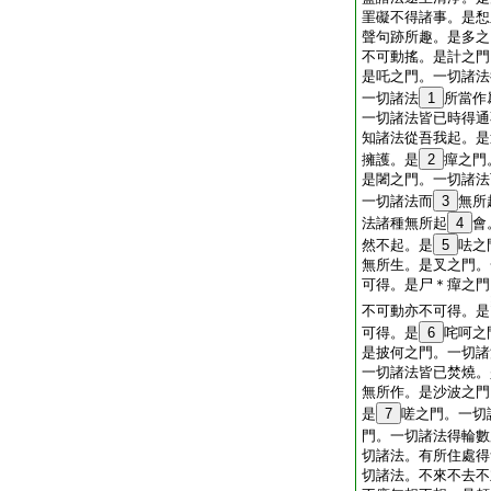
罣礙不得諸事。是惒
聲句跡所趣。是多之
不可動搖。是計之門
是吒之門。一切諸法
一切諸法
1
所當作
一切諸法皆已時得通
知諸法從吾我起。是
擁護。是
2
癉之門
是闍之門。一切諸法
一切諸法而
3
無所
法諸種無所起
4
會
然不起。是
5
呿之
無所生。是叉之門。
可得。是尸＊癉之門
不可動亦不可得。是
可得。是
6
咤呵之
是披何之門。一切諸
一切諸法皆已焚燒。
無所作。是沙波之門
是
7
嗟之門。一切
門。一切諸法得輪數
切諸法。有所住處得
切諸法。不來不去不