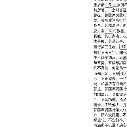
悉於衆
15
生無所
無所著。口之所言至
菩提。菩薩摩訶薩行
提。菩薩摩訶薩行第
爲八。其戒清淨。而
忍力常
16
行歡喜
長教。其出家者。視
求善權。是爲八事。
薩行第三住者。
17
無厭不著文字。開化
佛土勸衆徳本。亦無
須菩提。菩薩摩訶薩
終不爲捨。何謂爲十
而知止足。不離
19
欲。不止滅度。一切
弱。於諸所有而無所
菩提。菩薩摩訶薩行
何謂爲八。棄捐家居
性。不貪功徳。捨於
稱譽。不毀他人。是
菩薩摩訶薩行第六住
六。謂六波羅蜜。不
縁覺想。不念於小。
所施與不以憂＊慼心