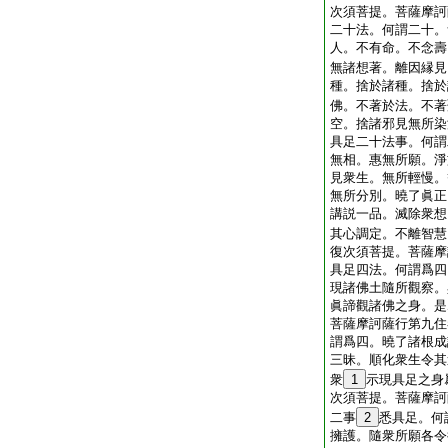
次須菩提。菩薩摩訶
二十法。何謂二十。
人。不有命。不念壽
無諸想著。離因縁見
種。捨於諸種。捨於
佛。不著於法。不著
空。捨諸邪見無所染
具足二十法事。何謂
無相。惠無所願。淨
見衆生。無所輕慢。
無所分別。曉了眞正
講説一品。滅除衆想
其心調定。不離智慧
復次須菩提。菩薩摩
具足四法。何謂爲四
現諸佛土隨所觀察。
眞諦觀諸佛之身。是
菩薩摩訶薩行第九住
謂爲四。曉了諸根成
三昧。順化衆生令其
衆
1
示現具足之身
次須菩提。菩薩摩訶
二事
2
悉具足。何
擁護。隨衆所願各令