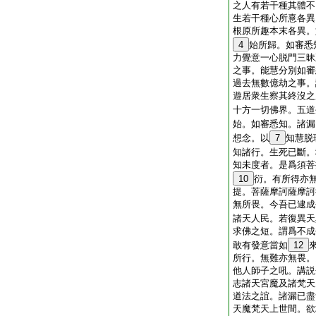
之人有若干種其體不
生若干種心所憙各異
根原所趣本末各異。
4
始所歸。如審悉
力覺意一心脱門三昧
之事。能慧分別如審
過去無數億劫之事。
遊居衆生察其終沒之
十方一切佛界。五道
始。如審悉知。諸漏
想念。以
7
知慧脱
知諸行。生死已斷。
知未度者。是爲須菩
10
衍。有所得亦
提。菩薩摩訶薩摩訶
無所畏。今吾已逮成
諸天人民。若復異天
求佛之短。謂爲不成
敢有發意當如
12
所行。無難亦無畏。
他人師子之吼。講説
志諸天宮魔及諸梵天
道法之誼。諸漏已盡
天魔梵天上世間。欲