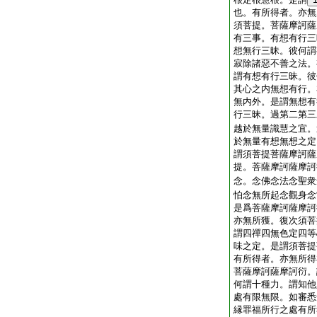
也。有所得者。亦無
須菩提。菩薩摩訶薩
有三事。有想有行三
想無行三昧。彼何謂
寂除諸惡不善之法。
謂有想有行三昧。彼
其心之内無想有行。
無内外。是謂無想有
行三昧。過第二第三
越於無量識慧之宜。
於無量有想無想之定
謂須菩提菩薩摩訶薩
提。菩薩摩訶薩摩訶
念。念佛念法念聖衆
怕念無所起念觀身念
是爲菩薩摩訶薩摩訶
亦無所獲。復次須菩
謂四禪四無色定四等
味之定。是謂須菩提
有所得者。亦無所得
菩薩摩訶薩摩訶衍。
何謂十種力。謂知他
處有限無限。如審悉
縁罪福所行之處有所