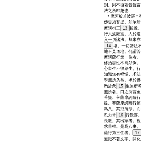
別。則不復著音聲言
法之所歸趣也
＊摩訶般若波羅＊
佛告須菩提。如汝所
摩訶衍三
13
拔致
行六波羅蜜。入於道
入一切諸法。無來亦
14
壞。一切諸法
地不見道地。何謂菩
摩訶薩行第一住者。
修治志性不爲顛倒。
心衆生不得衆生。行
知識無有輕慢。求法
學無所貪慕。求於佛
悉於衆
15
生無所
無所著。口之所言至
菩提。菩薩摩訶薩行
提。菩薩摩訶薩行第
爲八。其戒清淨。而
忍力常
16
行歡喜
長教。其出家者。視
求善權。是爲八事。
薩行第三住者。
17
無厭不著文字。開化