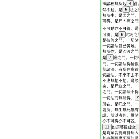
法諸種無所起
4
會
然不起。是
5
呿之
無所生。是叉之門。
可得。是尸＊癉之門
不可動亦不可得。是
可得。是
6
咤呵之
是披何之門。一切諸
一切諸法皆已焚燒。
無所作。是沙波之門
是
7
嗟之門。一切
門。一切諸法得輪數
切諸法。有所住處得
切諸法。不來不去不
不應無想不想。是頗
奏。是尸迦之門。一
之門。一切諸法不得
一切法而無所得。
所在。是吒之門。一
處所。無生無死無有
説。所以者何。厭諸
亦不可得亦不可説。
11
如須菩提虚空
是爲須菩提總持所入
其有菩薩摩訶薩知是