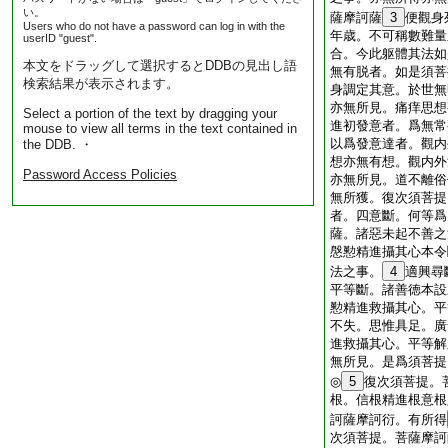
い。
薩摩訶薩
3
便觀身
Users who do not have a password can log in with the
年歳。不可稱數難量
userID "guest".
合。今此躯體其法如
本文をドラッグして選択するとDDBの見出し語
無有脱者。如是須菩
検索結果が表示されます。
身調定其意。於世無
亦無所見。痛痒思想
Select a portion of the text by dragging your
進初發意者。爲無常
mouse to view all terms in the text contained in
以爲發意達者。觀内
the DDB. ・
想亦無有想。觀内外
Password Access Policies
亦無所見。道不離俗
無所獲。復次須菩提
者。四意斷。何等爲
薩。諸惡未起不善之
慇懃精進攝其心本令
法之事。
4
適興尋
平等斷。諸善徳本設
懃精進救攝其心。平
不失。思惟具足。廣
進救攝其心。平等解
無所見。是爲須菩提
◎
5
復次須菩提。
根。信根精進根意根
訶薩摩訶衍。有所得
次須菩提。菩薩摩訶