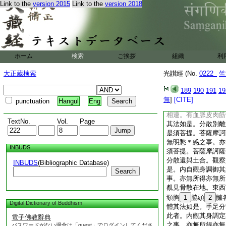
Link to the
version 2015
Link to the
version 2018
體。其人自察身所遊
無脱此者。内自觀身
＊慼之事。亦無所見
訶薩假使見身非常之
飄䐽脹青脹。鳥
18
身亦當如是。調御其
ホーム
検索
ご挨拶
組織
利
事。亦無所得亦無所
摩訶薩假使觀身終亡
大正蔵検索
光讃經 (No.
0222_
竺
風飄。骨節相連譬如
裹皮覆。自觀身調定
189
190
191
19
之事。亦無所得亦無
無
]
[CITE]
punctuation
Hangul
Eng
薩摩訶薩假使見人終
相連。有血脈皮肉筋
TextNo.
Vol.
Page
其法如是。分散別離
是須菩提。菩薩摩訶
無明愁＊慼之事。亦
INBUDS
須菩提。菩薩摩訶薩
分散還與土合。觀察
INBUDS
(Bibliographic Database)
是。内自觀身調御其
Search
事。亦無所得亦無所
覩見骨散在地。東西
頸胸
1
脇頭
2
髗
Digital Dictionary of Buddhism
體其法如是。手足分
此者。内觀其身調定
電子佛教辭典
之事。亦無所得亦無
パスワードがない場合は「guest」でログインしてくださ