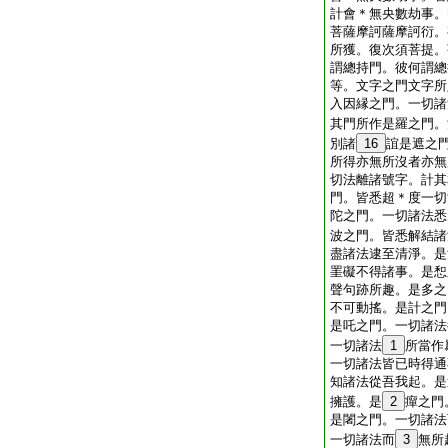
計會＊無央數劫事。
菩薩摩訶薩摩訶衍。
所獲。復次須菩提。
謂總持門。彼何謂總
等。文字之門文字所
入因縁之門。一切諸
其門所作是羅之門。
別諸
16
誼是遮之
所得亦無所沒者亦無
切法離諸號字。計其
門。皆悉超＊度一切
陀之門。一切諸法悉
波之門。皆悉解結諸
盡諸法逮至清淨。是
罣礙不得諸事。是惒
聲句跡所趣。是多之
不可動搖。是計之門
是吒之門。一切諸法
一切諸法
1
所當作
一切諸法皆已時得通
知諸法從吾我起。是
擁護。是
2
癉之門
是闍之門。一切諸法
一切諸法而
3
無所