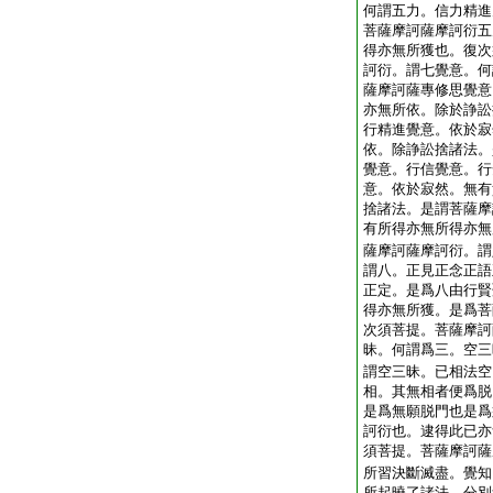
何謂五力。信力精進
菩薩摩訶薩摩訶衍五
得亦無所獲也。復次
訶衍。謂七覺意。何
薩摩訶薩專修思覺意
亦無所依。除於諍訟
行精進覺意。依於寂
依。除諍訟捨諸法。
覺意。行信覺意。行
意。依於寂然。無有
捨諸法。是謂菩薩摩
有所得亦無所得亦無
薩摩訶薩摩訶衍。謂
謂八。正見正念正語
正定。是爲八由行賢
得亦無所獲。是爲菩
次須菩提。菩薩摩訶
昧。何謂爲三。空三
謂空三昧。已相法空
相。其無相者便爲脱
是爲無願脱門也是爲
訶衍也。逮得此已亦
須菩提。菩薩摩訶薩
所習決斷滅盡。覺知
所起曉了諸法。分別