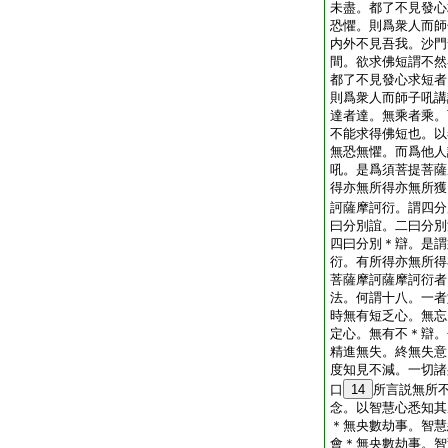
未盡。都了不見發心
恐懼。則爲衆人而師
内外不見吾我。沙門
間。欲求佛短謂不然
都了不見發心求短者
則爲衆人而師子吼講
達者達。無乘者乘。
不能求得佛短也。以
無恐無懼。而爲他人
吼。是爲須菩提菩薩
得亦無所得亦無所獲
訶薩摩訶衍。謂四分
曰分別誼。二曰分別
四曰分別＊辯。是謂
衍。有所得亦無所得
菩薩摩訶薩摩訶衍者
法。何謂十八。一者
時無有短乏心。無忘
定心。無有不＊辯。
精進無失。終無失意
度知見不減。一切諸
口
14
所言説無所
念。以智慧心悉知其
＊無央數劫事。智慧
會＊無央數劫事。智