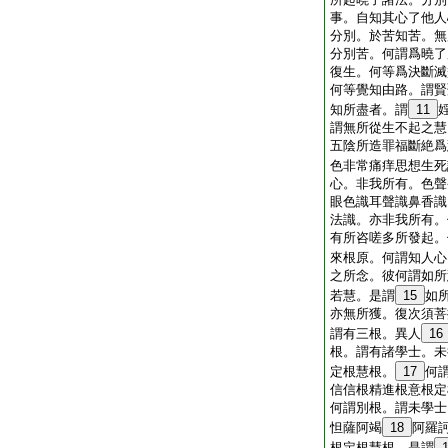
事。自知其心了他人
分別。於苦知苦。無
分別苦。何謂爲曉了
復生。何等爲決斷滅
何等覺知由路。謂賢
知所盡者。謂
11
謂無所從生不起之慧
五陰所造罪福斷絶爲
色非常痛痒思想生死
心。非我所有。色聲
眼色識耳聲識鼻香識
法識。亦非我所有。
有所咨嗟多所發起。
來根原。何謂知人心
之所念。彼何謂如所
若慧。是謂
15
如
亦無所獲。復次須菩
謂有三根。異人
16
根。謂有諸學士。未
定根慧根。
17
何
信信根精進根意根定
何謂別根。謂未學士
怛薩阿竭
18
阿羅
根定根慧根。是謂