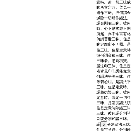
意時。趣一切三昧成
昧所立定時。普見一
造作三昧。彼何謂金
滅除一切所作諸法。
謂金剛喩三昧。彼何
時。心不動搖亦不開
所起。亦不念言有此
何謂普世三昧。住是
昧定靡所不＊照。是
住三昧。住是定意時
彼何謂寶積三昧。住
三昧者。悉爲積寶。
勝法印三昧。住是定
者皆見印印悉能究竟
何謂法平等三昧。住
等若嶮岨。是謂法平
三昧。住是定意時。
謂勝娯樂三昧。彼何
定意時。調定一切諸
三昧。是謂度諸法頂
住是定意時除諸三昧
三昧。彼何謂分別諸
皆能分別於諸三昧。
謂
6
分別諸法三昧
住是定意時。分別曉