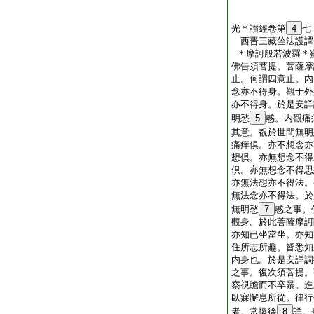
光＊讃經卷第
4
七
西晋三藏竺法護
＊摩訶般若波羅＊
佛告須菩提。菩薩摩
止。何謂四意止。内
念亦不得身。觀于外
亦不得身。於是安詳
明愁
5
慼。内觀痛
其意。覩於世間無明
痛痒倶。亦不想念亦
想倶。亦無想念不得
倶。亦無想念不得思
亦無法想亦不得法。
無法念亦不得法。於
無明愁
7
慼之事。
觀身。於此菩薩摩訶
亦知已坐當坐。亦知
住所志所趣。皆悉知
内身也。於是安詳調
之事。復次須菩提。
察視瞻而不卒暴。進
臥寐懈息所從。律行
者。常懷徐
8
詳。