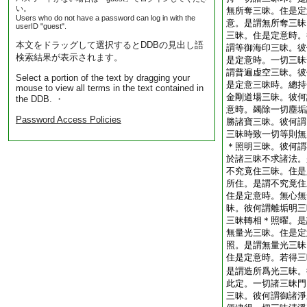
い。
無所奪三昧。住是定
Users who do not have a password can log in with the
意。是謂無所奪三昧
userID "guest".
三昧。住是定意時。
本文をドラッグして選択するとDDBの見出し語
謂等御海印三昧。彼
検索結果が表示されます。
是定意時。一切三昧
謂普遍虚空三昧。彼
Select a portion of the text by dragging your
是定意三昧時。總持
mouse to view all terms in the text contained in
金剛道場三昧。彼何
the DDB. ・
意時。蠲除一切塵垢
Password Access Policies
勝諸寶三昧。彼何謂
三昧時致一切等則無
＊照明三昧。彼何謂
於諸三昧不求諸法。
不究竟住三昧。住是
所住。是謂不究竟住
住是定意時。無心無
昧。彼何謂離垢明三
三昧轉相＊照曜。是
無量光三昧。住是定
照。是謂無量光三昧
住是定意時。若得三
是謂造所爲光三昧。
此定。一切諸三昧門
三昧。彼何謂御諸淨