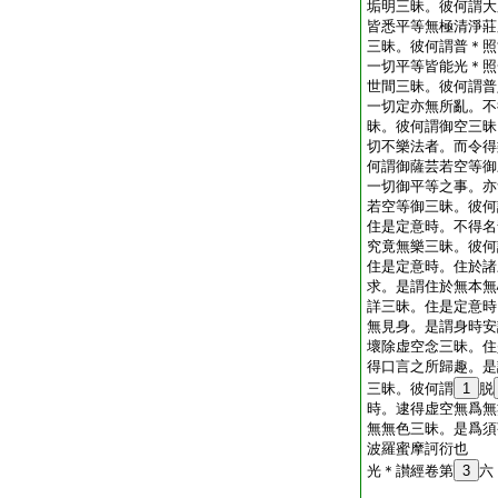
垢明三昧。彼何謂大
皆悉平等無極清淨莊
三昧。彼何謂普＊照
一切平等皆能光＊照
世間三昧。彼何謂普
一切定亦無所亂。不
昧。彼何謂御空三昧
切不樂法者。而令得
何謂御薩芸若空等御
一切御平等之事。亦
若空等御三昧。彼何
住是定意時。不得名
究竟無樂三昧。彼何
住是定意時。住於諸
求。是謂住於無本無
詳三昧。住是定意時
無見身。是謂身時安
壞除虚空念三昧。住
得口言之所歸趣。是
三昧。彼何謂
1
脱
時。逮得虚空無爲無
無無色三昧。是爲須
波羅蜜摩訶衍也
光＊讃經卷第
3
六