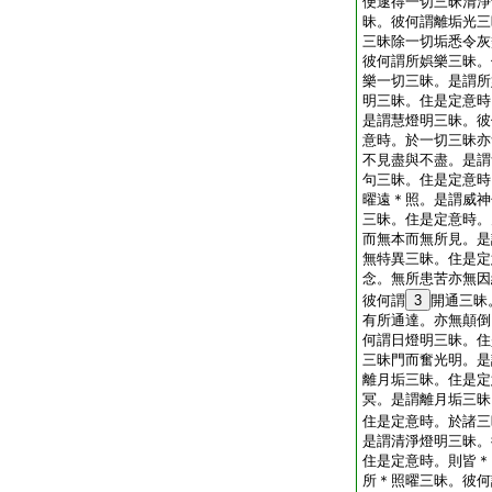
便逮得一切三昧清淨
昧。彼何謂離垢光三
三昧除一切垢悉令灰
彼何謂所娯樂三昧。
樂一切三昧。是謂所
明三昧。住是定意時
是謂慧燈明三昧。彼
意時。於一切三昧亦
不見盡與不盡。是謂
句三昧。住是定意時
曜遠＊照。是謂威神
三昧。住是定意時。
而無本而無所見。是
無特異三昧。住是定
念。無所患苦亦無因
彼何謂
3
開通三昧
有所通達。亦無顛倒
何謂日燈明三昧。住
三昧門而奮光明。是
離月垢三昧。住是定
冥。是謂離月垢三昧
住是定意時。於諸三
是謂清淨燈明三昧。
住是定意時。則皆＊
所＊照曜三昧。彼何