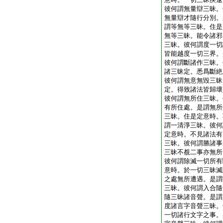
彼何謂無量辯三昧。
無量辯才隨行分別。
謂等無等三昧。住是
無等三昧。能令諸邪
三昧。彼何謂度一切
皆能越度一切三界。
彼何謂斷諸作三昧。
諸三昧定。悉爲斷絶
彼何謂無意無毀三昧
定。得致諸法皆歸壞
彼何謂無所住三昧。
有所住處。是謂無所
三昧。住是定意時。
謂一清淨三昧。彼何
定意時。不見諸法有
三昧。彼何謂勝諸事
三昧不覩二事亦無所
彼何謂除滅一切所有
意時。於一切三昧滅
之處無所遭遇。是謂
三昧。彼何謂入合隨
隨三昧諸音聲。是謂
度諸言字音聲三昧。
一切諸行文字之事。