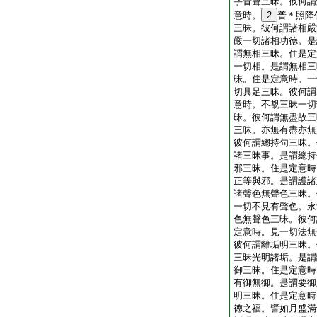
字音聲三昧。彼何謂
意時。
2
普＊照降
三昧。彼何謂諸相嚴
嚴一切諸相功徳。是
謂無相三昧。住是定
一切相。是謂無相三
昧。住是定意時。一
切具足三昧。彼何謂
意時。不覩三昧一切
昧。彼何謂無盡故三
三昧。亦無有盡亦無
彼何謂總持句三昧。
諸三昧事。是謂總持
邪三昧。住是定意時
正等與邪。是謂護諸
諸聲色無聲色三昧。
一切不見有聲色。永
色無聲色三昧。彼何
定意時。見一切法無
彼何謂離垢明三昧。
三昧光明諸垢。是謂
御三昧。住是定意時
有御無御。是謂要御
明三昧。住是定意時
徳之福。譬如月盛滿