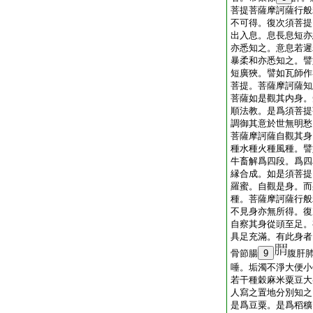
菩提菩薩摩訶薩行般
不可得。復次須菩提
出入息。息長息短亦
亦悉知之。意息若遲
暴柔和亦悉知之。譬
短廣狹。譬如瓦師作
菩提。菩薩摩訶薩知
菩薩如是觀其内身。
順法教。是爲須菩提
調御其意於世無明愁
菩薩摩訶薩自觀其身
種水種火種風種。譬
牛畜解爲四段。爲四
縁合成。如是須菩提
羅蜜。自觀是身。而
種。菩薩摩訶薩行般
不見身亦無所得。復
自察其身從頭至足。
具足充滿。有此身者
骨節腸
9
腹肝
唾。垢濁不淨大便小
若干種穀麻米粟豆大
人寫之置地分別知之
是爲豆粟。是爲稻穬