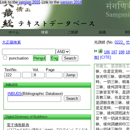
Link to the
version 2015
Link to the
version 2018
英三昧。彼何謂超一
時。一切悉至於平等
昧。彼何謂觀頂三昧
覩一切三昧。諸定意
何謂分別法界三昧。
諸
21
有法界。是
ホーム
検索
ご挨拶
組織
利
了幢英三昧。住是定
幢。是謂決了幢英三
大正蔵検索
光讃經 (No.
0222_
竺
住是定意時一切平等
三昧彼何謂入法印三
186
187
188
18
得入一切法印。是謂
無
]
[CITE]
punctuation
Hangul
Eng
住王三昧。住是定意
所建立。是謂善住王
TextNo.
Vol.
Page
昧。住是定意時。一
放光明三昧。彼何謂
時。一切三昧。精進
INBUDS
三昧。彼何謂等度三
三昧皆至平等。是謂
INBUDS
(Bibliographic Database)
言教三昧。住是定意
Search
是謂順言教三昧。彼
是定意時。一切皆從
三昧。彼何謂照諸方
Digital Dictionary of Buddhism
皆＊照一切諸方面定
昧。彼何謂總持印三
電子佛教辭典
持一切諸三昧印。是
パスワードがない場合は「guest」でログインしてくださ