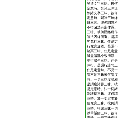
等造文字三昧。彼何
定意時。於諸三昧無
除諸文字三昧。彼何
定意時。斷諸三昧縁
縁三昧。彼何謂無所
不得諸法有所作爲。
三昧。彼何謂離所作
諸法因縁所造。是謂
究竟行三昧。住是定
行究竟邊際。是謂不
諸冥三昧。住是定意
滅盡諸亂令致清淨。
謂行諸句三昧。住是
昧行。是謂行諸句三
住是定意時。不見一
謂不動三昧彼何謂度
時。一切三昧度諸邪
是謂度諸界三昧。彼
是定意時。決一切諸
別諸徳三昧。彼何謂
意時。於一切定求於
住究竟三昧。彼何謂
意時。得諸三昧一切
淨華嚴飾三昧。彼何
意時。一切三昧疾逮