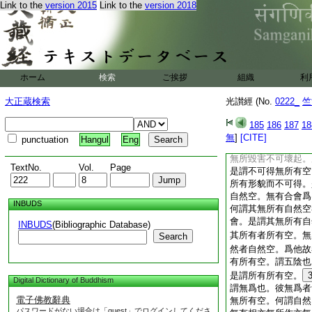
Link to the
version 2015
Link to the
version 2018
切法空。一切法者。
眼耳鼻＊舌身意。色
識耳聲識鼻香識＊舌
眼所更耳鼻＊舌身意
法無爲法。是謂爲一
所毀傷不可壞起。所
ホーム
検索
ご挨拶
組織
利
謂一切法空。彼何謂
無所有相。受痛痒
大正蔵検索
光讃經 (No.
0222_
竺
相。痛痒思想生死識
身意。色聲香味細滑
185
186
187
18
有爲法相無爲法相。
無
]
[CITE]
punctuation
Hangul
Eng
何謂不可得無所有空
無所毀害不可壞起。
TextNo.
Vol.
Page
是謂不可得無所有空
所有形貌而不可得。
自然空。無有合會爲
INBUDS
何謂其無所有自然空
會。是謂其無所有自
INBUDS
(Bibliographic Database)
其所有者所有空。無
Search
然者自然空。爲他故
有所有空。謂五陰也
是謂所有所有空。
Digital Dictionary of Buddhism
謂無爲也。彼無爲者
電子佛教辭典
無所有空。何謂自然
パスワードがない場合は「guest」でログインしてくださ