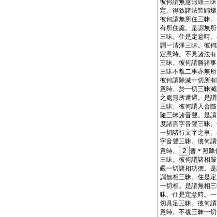
彼何謂無意無毀三昧
定。得致諸法皆歸壞
彼何謂無所住三昧。
有所住處。是謂無所
三昧。住是定意時。
謂一清淨三昧。彼何
定意時。不見諸法有
三昧。彼何謂勝諸事
三昧不覩二事亦無所
彼何謂除滅一切所有
意時。於一切三昧滅
之處無所遭遇。是謂
三昧。彼何謂入合隨
隨三昧諸音聲。是謂
度諸言字音聲三昧。
一切諸行文字之事。
字音聲三昧。彼何謂
意時。
2
普＊照降
三昧。彼何謂諸相嚴
嚴一切諸相功徳。是
謂無相三昧。住是定
一切相。是謂無相三
昧。住是定意時。一
切具足三昧。彼何謂
意時。不覩三昧一切