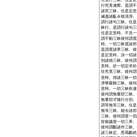
行究竟邊際。是謂不
諸冥三昧。住是定意
滅盡諸亂令致清淨。
謂行諸句三昧。住是
昧行。是謂行諸句三
住是定意時。不見一
謂不動三昧彼何謂度
時。一切三昧度諸邪
是謂度諸界三昧。彼
是定意時。決一切諸
別諸徳三昧。彼何謂
意時。於一切定求於
住究竟三昧。彼何謂
意時。得諸三昧一切
淨華嚴飾三昧。彼何
意時。一切三昧疾逮
彼何謂無量辯三昧。
無量辯才隨行分別。
謂等無等三昧。住是
無等三昧。能令諸邪
三昧。彼何謂度一切
皆能越度一切三界。
彼何謂斷諸作三昧。
諸三昧定。悉爲斷絶