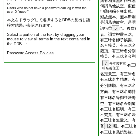
無有相亦無所作亦無
い。
何謂爲他故空。假使
Users who do not have a password can log in with the
怛薩阿竭不興出現。
userID "guest".
滅故無本。無本斯則
本文をドラッグして選択するとDDBの見出し語
是謂爲他故空。是謂
検索結果が表示されます。
訶衍◎
5
也。復次
Select a portion of the text by dragging your
者。謂首楞嚴三昧。
mouse to view all terms in the text contained in
有三昧名師子娯樂。
the DDB. ・
名月幢英。有三昧名
觀頂。有三昧名分別
Password Access Policies
幢英。有三昧名金剛
7
丹本云有三
有三
昧名善住王
名定意王。有三昧名
有三昧名力精進。有
分別隨順。有三昧名
方面。有三昧名總持
有三昧名等御諸法海
空。有三昧名金剛道
有三昧名照明。有三
不究竟。有三昧名決
有三昧名無量光。有
普
12
照。有三昧
有三昧名爲娯樂故。