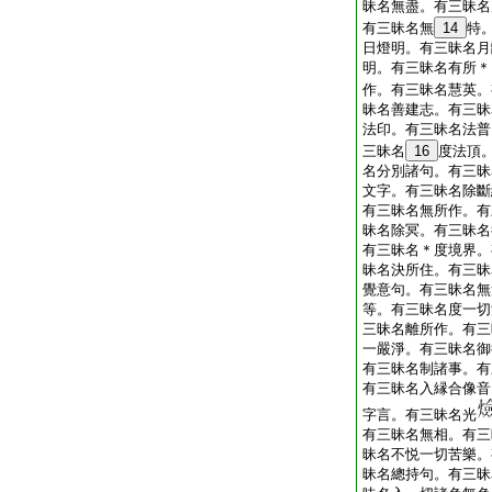
昧名無盡。有三昧名
有三昧名無
14
特
日燈明。有三昧名月
明。有三昧名有所＊
作。有三昧名慧英。
昧名善建志。有三昧
法印。有三昧名法普
三昧名
16
度法頂
名分別諸句。有三昧
文字。有三昧名除斷
有三昧名無所作。有
昧名除冥。有三昧名
有三昧名＊度境界。
昧名決所住。有三昧
覺意句。有三昧名無
等。有三昧名度一切
三昧名離所作。有三
一嚴淨。有三昧名御
有三昧名制諸事。有
有三昧名入縁合像音
字言。有三昧名光
有三昧名無相。有三
昧名不悦一切苦樂。
昧名總持句。有三昧