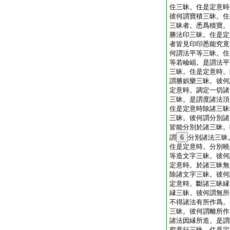
住三昧。住是定意時
彼何謂寶積三昧。住
三昧者。悉爲積寶。
勝法印三昧。住是定
者皆見印印悉能究竟
何謂法平等三昧。住
等若嶮岨。是謂法平
三昧。住是定意時。
謂勝娯樂三昧。彼何
定意時。調定一切諸
三昧。是謂度諸法頂
住是定意時除諸三昧
三昧。彼何謂分別諸
皆能分別於諸三昧。
謂
6
分別諸法三昧
住是定意時。分別曉
等造文字三昧。彼何
定意時。於諸三昧無
除諸文字三昧。彼何
定意時。斷諸三昧縁
縁三昧。彼何謂無所
不得諸法有所作爲。
三昧。彼何謂離所作
諸法因縁所造。是謂
究竟行三昧。住是定