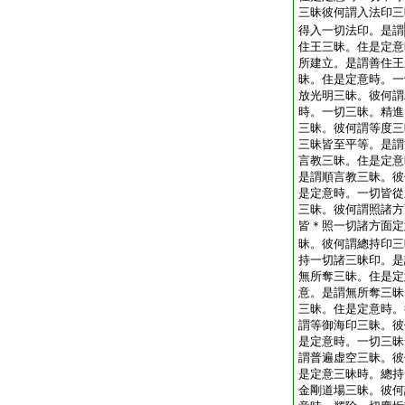
三昧彼何謂入法印三
得入一切法印。是謂
住王三昧。住是定意
所建立。是謂善住王
昧。住是定意時。一
放光明三昧。彼何謂
時。一切三昧。精進
三昧。彼何謂等度三
三昧皆至平等。是謂
言教三昧。住是定意
是謂順言教三昧。彼
是定意時。一切皆從
三昧。彼何謂照諸方
皆＊照一切諸方面定
昧。彼何謂總持印三
持一切諸三昧印。是
無所奪三昧。住是定
意。是謂無所奪三昧
三昧。住是定意時。
謂等御海印三昧。彼
是定意時。一切三昧
謂普遍虚空三昧。彼
是定意三昧時。總持
金剛道場三昧。彼何