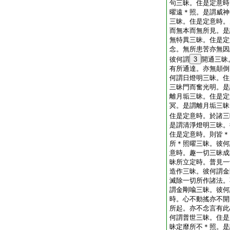
句三昧。住是定意時
曜遠＊照。是謂威神
三昧。住是定意時。
而無本而無所見。是
無特異三昧。住是定
念。無所患苦亦無因
彼何謂
3
開通三昧
有所通達。亦無顛倒
何謂日燈明三昧。住
三昧門而奮光明。是
離月垢三昧。住是定
冥。是謂離月垢三昧
住是定意時。於諸三
是謂清淨燈明三昧。
住是定意時。則皆＊
所＊照曜三昧。彼何
意時。趣一切三昧成
昧所立定時。普見一
造作三昧。彼何謂金
滅除一切所作諸法。
謂金剛喩三昧。彼何
時。心不動搖亦不開
所起。亦不念言有此
何謂普世三昧。住是
昧定靡所不＊照。是