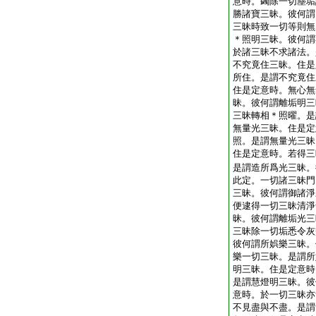
意時。蠲除一切塵垢
勝諸寶三昧。彼何謂
三昧時致一切等則無
＊照明三昧。彼何謂
於諸三昧不求諸法。
不究竟住三昧。住是
所住。是謂不究竟住
住是定意時。無心無
昧。彼何謂離垢明三
三昧轉相＊照曜。是
無量光三昧。住是定
照。是謂無量光三昧
住是定意時。若得三
是謂造所爲光三昧。
此定。一切諸三昧門
三昧。彼何謂御諸淨
便逮得一切三昧清淨
昧。彼何謂離垢光三
三昧除一切垢悉令灰
彼何謂所娯樂三昧。
樂一切三昧。是謂所
明三昧。住是定意時
是謂慧燈明三昧。彼
意時。於一切三昧亦
不見盡與不盡。是謂