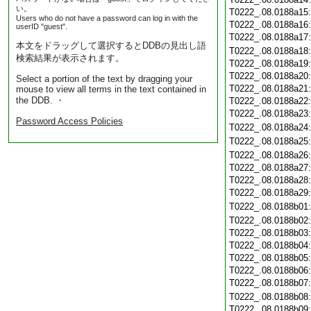
い。
T0222_.08.0188a15
Users who do not have a password can log in with the
T0222_.08.0188a16
userID "guest".
T0222_.08.0188a17
本文をドラッグして選択するとDDBの見出し語
T0222_.08.0188a18
検索結果が表示されます。
T0222_.08.0188a19
T0222_.08.0188a20
Select a portion of the text by dragging your
T0222_.08.0188a21
mouse to view all terms in the text contained in
the DDB. ・
T0222_.08.0188a22
T0222_.08.0188a23
Password Access Policies
T0222_.08.0188a24
T0222_.08.0188a25
T0222_.08.0188a26
T0222_.08.0188a27
T0222_.08.0188a28
T0222_.08.0188a29
T0222_.08.0188b01
T0222_.08.0188b02
T0222_.08.0188b03
T0222_.08.0188b04
T0222_.08.0188b05
T0222_.08.0188b06
T0222_.08.0188b07
T0222_.08.0188b08
T0222_.08.0188b09