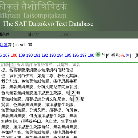
:
無不造。亦無所行亦無所作。所以者何。究
:
竟本末無有根原亦不可得。其菩薩者。亦無
:
有造亦非不造。亦無所行亦無所作。薩芸若
:
慧一切哀慧。亦
13
非有造亦非不造。
14
亦無
:
所行亦無所作。所以者何。究竟本末無有根
:
原亦不可得。其菩薩者。亦無有造亦非不造。
用条件
使い方
English
:
亦無所行亦無所作。薩芸若慧一切哀慧。亦
:
無有造亦非不造。亦無所行亦無所作。所以
法護
譯 ) in Vol. 00
:
者何。究竟本末無有根原亦不可得。以是故。
:
須菩提。無所作。薩芸若。亦無所作亦非不
6
187
188
189
190
191
192
193
194
195
196
197
198
[行番号:
有
/
無
] [
:
作。衆生如是。亦無所作亦非不作。菩薩摩
:
訶薩
1
所因摩訶衍僧那僧涅。以是故。須菩
:
提。當察菩薩摩訶薩亦無摩訶衍僧那僧涅
:
也。須菩提白佛言。如是世尊。教分別其誼。
:
我分別誼。色無著無縛無脱。痛痒思想生死
:
識。無著無縛無脱。分耨文陀尼弗問須菩提。
:
色爲無著無縛無脱痛痒思想生死識。爲
2
無
:
著無縛無脱。須菩提謂分耨文陀尼弗。如
3
是
:
賢者。色無著無縛無脱。痛痒思想生死識。
:
無著無縛無脱。分耨又問。須菩提。何所色。
:
無著無縛無脱。何所痛痒思想生死識。無著
:
無縛無脱。須菩提答曰。色自然。無著無縛
:
無脱。痛痒思想生死識自然。無著無縛無脱。
:
色如呼＊響。無著無縛無脱。痛痒思想生死
:
識如呼＊響。無著無縛無脱。色如野馬。無