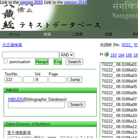
Link to the
version 2015
Link to the
version 2018
T0222_.08.0187c19
T0222_.08.0187c20
T0222_.08.0187c21
T0222_.08.0187c22
T0222_.08.0187c23
T0222_.08.0187c24
ホーム
検索
ご挨拶
組織
利
T0222_.08.0187c25
T0222_.08.0187c26
大正蔵検索
光讃經 (No.
0222_
竺
T0222_.08.0187c27
T0222_.08.0187c28
183
184
185
18
T0222_.08.0187c29
punctuation
Hangul
Eng
T0222_.08.0188a01
T0222_.08.0188a02
TextNo.
Vol.
Page
T0222_.08.0188a03
T0222_.08.0188a04
T0222_.08.0188a05
INBUDS
T0222_.08.0188a06
T0222_.08.0188a07
INBUDS
(Bibliographic Database)
Search
T0222_.08.0188a08
T0222_.08.0188a09
T0222_.08.0188a10
T0222_.08.0188a11
Digital Dictionary of Buddhism
T0222_.08.0188a12
T0222_.08.0188a13
電子佛教辭典
パスワードがない場合は「guest」でログインしてくださ
T0222_.08.0188a14