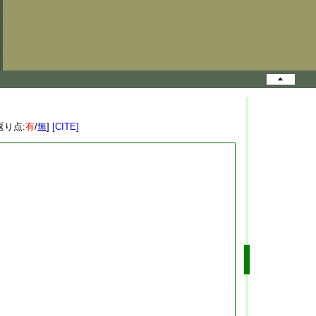
返り点:
有
/
無
]
[CITE]