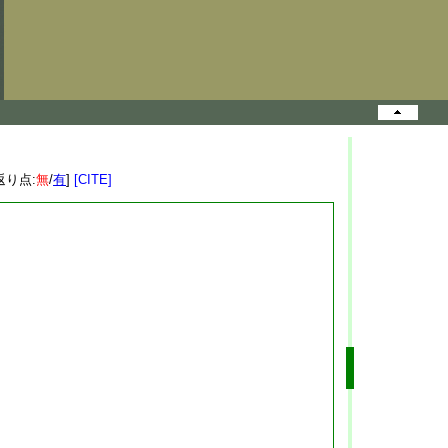
返り点:
無
/
有
]
[CITE]