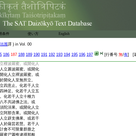
羅蜜。終不復離六度
菩阿惟三佛。十方一
方諸佛國土。十方一切
譬如須菩提明達幻師
衢化作無數不可計人。
心智慧。亦無施與。亦
用条件
使い方
English
亦無精進。亦無一心。亦
。菩薩摩訶薩摩訶衍僧
法護
譯 ) in Vol. 00
。菩薩摩訶
16
薩三
17
拔致遵崇其
5
186
187
188
189
190
191
192
193
194
195
196
197
[行番号:
無
/
有
] [
發於他異心。亦無所信
立檀波羅蜜。或開化人
人立羼波羅蜜。或開化
開化人立禪波羅蜜。或
於開化人至無所立。
立四意止。化若干人立
四神足。化若干人立五
。化若干人立十種力
八不共諸佛之法。或
須陀洹果。或開化人立
立阿那含果。或開化人
人立辟支佛果。或若干
人於薩芸若慧。若干人
計會不可限量群萠之
羅蜜尸羼惟逮禪那般