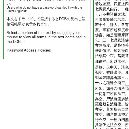
い。
若波羅蜜。四意止四
Users who do not have a password can log in with the
七覺意八由行。十種
userID "guest".
十八不共諸佛之法。
本文をドラッグして選択するとDDBの見出し語
可限量於薩芸若慧。
検索結果が表示されます。
若干不可計人。各有
度。寧有所起有度者
Select a portion of the text by dragging your
佛言。如是菩薩摩訶
mouse to view all terms in the text contained in
化。三十七品及諸佛
the DDB. ・
亦無所度。是爲須菩
Password Access Policies
僧那僧涅。須菩提白
法察其中誼。當觀菩
那僧涅。所以者何。
是故。天中天。諸色
識空。察眼眼空。耳
識耳聲識鼻香識＊舌
十八之種皆亦復空。
所習。如是六情所
一切悉空所習法空。
亦空。尸波羅蜜羼波
羅蜜般若波羅蜜。皆
亦空。其無所有自然
亦空。四意斷四神足
行亦空。十種力四無
共諸佛之法亦空。所