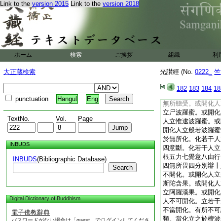
Link to the
version 2015
Link to the
version 2018
使衆生得聞於此六波
無極阿耨多羅三耶三
切皆悉如是。猶如東
皆悉如是等無差特。
若慧弟子。於四大大
布施持戒忍辱精進一
ホーム
検索
ご挨拶
組織
利
無持戒。亦無忍辱。
無智慧。如是須菩提
大正蔵検索
光讃經 (No.
0222_
竺
那僧涅也
14
◎
◎
15
復次須菩提
182
183
184
18
心。於薩芸若未曾起
punctuation
Hangul
Eng
無所聽受。或開化人
立尸波羅蜜。或開化
TextNo.
Vol.
Page
人立惟逮波羅蜜。或
開化人立般若波羅蜜
於無所化。化若干人
INBUDS
四意斷。化若干人立
根五力七覺意八由行
INBUDS
(Bibliographic Database)
四無所畏四分別辯十
Search
不開化。或開化人立
斯陀含果。或開化人
立阿羅漢果。或開化
Digital Dictionary of Buddhism
人不可開化。立若干
不當開化。有所不可
電子佛教辭典
類。當化立之於檀波
パスワードがない場合は「guest」でログインしてくださ