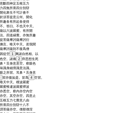
意斷四神足五根五力
力四無所畏四分別辯
開化衆生不可計會不
於須菩提意云何。開化
所趣各有所起各使得
不。答曰。不也天中天。
薩以六波羅蜜。有所開
法。四道縁覺。亦無所趣
提菩薩摩訶薩摩訶衍
佛言。唯天中天。若我聞
薩摩訶薩則不復爲僧
因從空
1
興諸自然相。以
色空。諸痛
2
痒思想生死
鼻＊舌身意意空。察眼色
味識身細滑識意法識。
眼之所習。耳鼻＊舌身意
3
習亦復如是。皆爲
4
空習。
唯天中天。檀波羅蜜
羅蜜惟逮波羅蜜禪波
亦悉空。察内亦空内空
亦空。其空亦空。四意止
五根五力七覺意八由
所畏四分別辯十八不
謂菩薩亦空。僧那僧涅