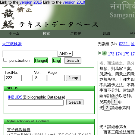
Link to the
version 2015
Link to the
version 2018
聞地。何所造求。不
耨多羅三耶三菩阿惟
摩訶薩惡師。復次須
者。弊魔波旬化作父
薩所。而謂之言。此
斯陀含果阿那含果阿
ホーム
検索
ご挨拶
組織
利
耨多羅三藐三菩提阿
可計會
11
無央數
大正蔵検索
光讃經 (No.
0222_
竺
精進。不爲分別。如
12
是菩薩摩訶薩
173
174
175
17
訶薩以是比像觀其惡
punctuation
Hangul
Eng
者。而遠離之。爲分
無願。則爲寂＊寞。
TextNo.
Vol.
Page
所思惟。四意止四意
亦無所得。十種力四
不共諸佛之法。不爲
INBUDS
事而不分別。當知是
薩摩訶薩所以惡師。
INBUDS
(Bibliographic Database)
況其餘
1
◎
Search
光
2
讃經卷第四
Digital Dictionary of Buddhism
光＊讃經卷第五
電子佛教辭典
西晋三藏竺法護
パスワードがない場合は「guest」でログインしてくださ