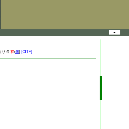
返り点:
有
/
無
]
[CITE]