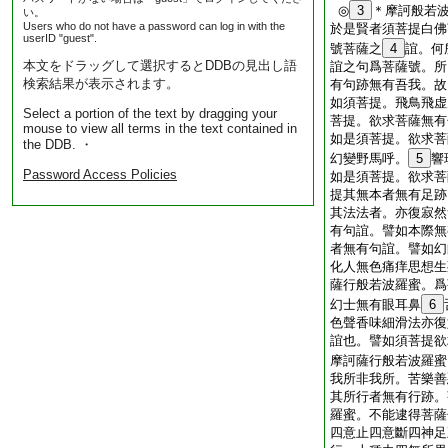
◎
3
＊摩訶般若
い。
Users who do not have a password can log in with the
於是賢者須菩提白佛
userID "guest".
號菩薩之
4
誼。何
本文をドラッグして選択するとDDBの見出し語
誼之句爲菩薩號。所
検索結果が表示されます。
有句跡無有吾我。故
如須菩提。飛鳥飛虚
Select a portion of the text by dragging your
菩提。欲求菩薩無有
mouse to view all terms in the text contained in
如是須菩提。欲求菩
the DDB. ・
幻變野馬呼。
5
響
Password Access Policies
如是須菩提。欲求菩
提其無本者無有足跡
其法法者。亦復寂然
有句誼。譬如本際無
者無有句誼。譬如幻
化人無色痛痒思想生
薩行般若波羅蜜。爲
幻士無有眼耳鼻
6
色聲香味細滑法亦復
誼也。譬如須菩提欲
摩訶薩行般若波羅蜜
我所非我所。苦樂善
其所行者無有行跡。
羅蜜。不能逮得菩薩
四意止四意斷四神足