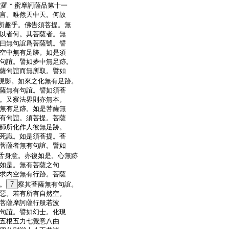
波羅＊蜜摩訶薩品第十一
言。唯然天中天。何故
所趣乎。佛告須菩提。無
以者何。其菩薩者。無
曰無句誼爲菩薩號。譬
空中無有足跡。如是須
句誼。譬如夢中無足跡。
薩句誼而無所取。譬如
現影。如來之化無有足跡。
薩無有句誼。譬如須菩
。又察法界則亦無本。
無有足跡。如是菩薩無
有句誼。須菩提。菩薩
師所化作人彼無足跡。
死識。如是須菩提。菩
菩薩者無有句誼。譬如
舌身意。亦復如是。心無跡
如是。無有菩薩之句
求内空無有行跡。菩薩
。
7
察其菩薩無有句誼。
惡。若有所有自然空。
菩薩摩訶薩行般若波
句誼。譬如幻士。化現
五根五力七覺意八由