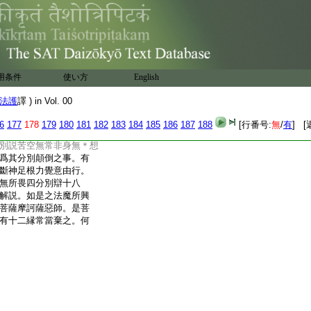
如於是自求滅度。用阿
三佛乎。當知是菩薩
菩提。菩薩摩訶薩惡師
母形像。往詣菩薩摩訶
善男子已得證須陀洹果
羅漢果。而精進行阿
用条件
使い方
English
惟三佛。乃往古世不
劫。周旋生死布施手足而修
法護
譯 ) in Vol. 00
是色像無所益誼。當知
惡師。復次須菩提。菩薩摩
6
177
178
179
180
181
182
183
184
185
186
187
188
[行番号:
無
/
有
] [
師。已逮見者以得見
別説苦空無常非身無＊想
爲其分別顛倒之事。有
斷神足根力覺意由行。
無所畏四分別辯十八
解説。如是之法魔所興
菩薩摩訶薩惡師。是菩
有十二縁常當棄之。何
譯