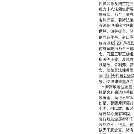
四禪四等及四空定三
種力十八法四無所畏
無有念。乃至于道亦
舍利弗言。若諸法無
有須陀洹斯陀含阿那
世尊。須菩提言。諸
倒而造作事。身口意
故有泥犁
20
薜荔
何有須陀洹乃至三耶
念。乃至三耶三佛道
所著等正覺。及現在
以是故。舍利弗。當
念。信如是法性眞際
無
21
念行般若波
故。便得逮覺無念之
＊摩訶般若波羅蜜
於是舍利弗語須菩提
波羅蜜。爲行不牢固
如是。菩薩摩訶薩行
牢固。何以故。般若
薩云然亦無有牢固。
薩行般若波羅蜜不牢
云然亦不可得見。何
欲天子意念言。諸有