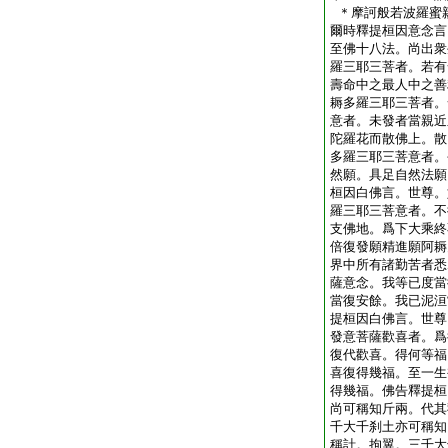
＊摩訶般若波羅蜜
爾時釋提桓因意念言
至佛十八法。尚出衆
羅三耶三菩者。若有
壽命中之最人中之善
耨多羅三耶三菩者。
意者。未發者當親近
陀羅花而散佛上。散
多羅三耶三菩意者。
然願。具足自然法願
桓因白佛言。世尊。
羅三耶三菩意者。不
支佛地。爲下大乘終
倍復發願精進願阿耨
界中所有諸勤苦者悉
薩意念。我等已度當
當復安餘。我已泥洹
提桓因白佛言。世尊
發意菩薩歡喜者。爲
復代歡喜。得何等福
喜復得幾福。至一生
得幾福。佛告釋提桓
尚可稱知斤兩。代其
千大千刹土亦可稱知
稱計。拘翼。三千大