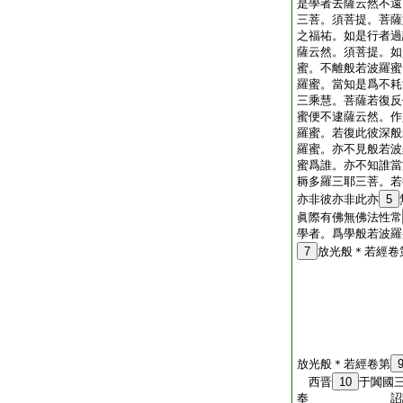
是學者去薩云然不遠
三菩。須菩提。菩薩
之福祐。如是行者過
薩云然。須菩提。如
蜜。不離般若波羅蜜
羅蜜。當知是爲不耗
三乘慧。菩薩若復反
蜜便不逮薩云然。作
羅蜜。若復此彼深般
羅蜜。亦不見般若波
蜜爲誰。亦不知誰當
耨多羅三耶三菩。若
亦非彼亦非此亦
5
眞際有佛無佛法性常
學者。爲學般若波羅
7
放光般＊若經卷
放光般＊若經卷第
西晋
10
于闐國
奉 詔