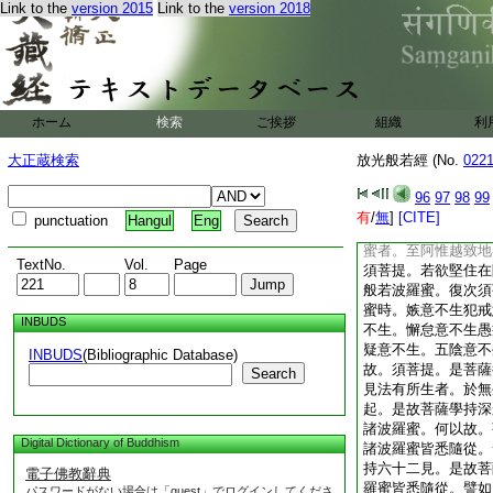
Link to the
version 2015
Link to the
version 2018
般若波羅蜜不厭不懈
是法非是凡夫愚人之
薩爲衆生故行檀波羅
如是爲學十力。爲學
過衆生所爲之表。須
金銀異寶少少處出耳
ホーム
検索
ご挨拶
組織
利
學般若波羅蜜。多有
人能行遮迦越羅福者
大正蔵検索
放光般若經 (No.
022
少少衆生能入薩云然
支佛道。須菩提。多
96
97
98
99
菩意者。得成就者少
有
/
無
]
[CITE]
punctuation
Hangul
Eng
地。須菩提。多有人
蜜者。至阿惟越致地
TextNo.
Vol.
Page
須菩提。若欲堅住在
般若波羅蜜。復次須
蜜時。嫉意不生犯戒
INBUDS
不生。懈怠意不生愚
疑意不生。五陰意不
INBUDS
(Bibliographic Database)
故。須菩提。是菩薩
Search
見法有所生者。於無
起。是故菩薩學持深
諸波羅蜜。何以故。
Digital Dictionary of Buddhism
諸波羅蜜皆悉隨從。
持六十二見。是故菩
電子佛教辭典
羅蜜皆悉隨從。譬如
パスワードがない場合は「guest」でログインしてくださ