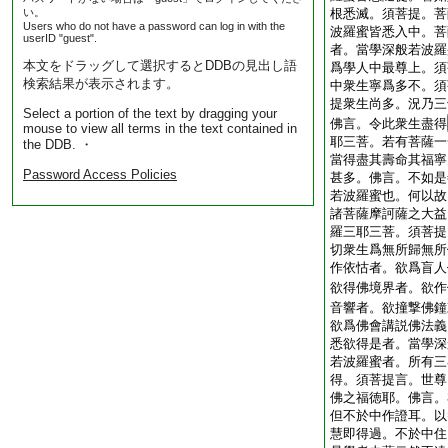
い。
根悉滅。須菩提。菩
Users who do not have a password can log in with the
波羅蜜皆悉入中。菩
userID "guest".
者。當學深般若波羅
本文をドラッグして選択するとDDBの見出し語
爲學人中最尊上。須
検索結果が表示されます。
中衆生寧爲多不。須
提衆生尚多。況乃三
Select a portion of the text by dragging your
佛言。令此衆生盡得
mouse to view all terms in the text contained in
耶三菩。若有菩薩一
the DDB. ・
當得盡其壽命其福寧
Password Access Policies
甚多。佛言。不如是
若波羅蜜也。何以故
諸菩薩摩訶薩之大益
羅三耶三菩。須菩提
切衆生爲無所歸無所
作依怙者。欲爲盲人
欲得佛境界者。欲作
音響者。欲撞撃佛鐘
欲爲佛會講説佛法義
悉欲得是者。當學深
若波羅蜜者。所有三
得。須菩提言。世尊
佛之福徳耶。佛言。
但不於中作證耳。以
慧即得過。不於中住