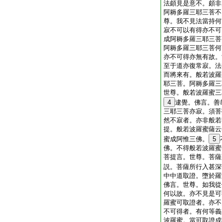
法頗見是意不。頗非
阿耨多羅三耶三菩不
尊。我不見法當持何
寂不可以有得亦不可
成阿耨多羅三耶三菩
阿耨多羅三耶三菩何
亦不可得亦無有故。
至于道亦復常寂。法
而將來有。般若波羅
耶三菩。阿耨多羅三
世尊。般若波羅蜜三
4
逮覺。佛言。善
三耶三菩亦寂。須菩
然不寂者。亦非般若
提。般若波羅蜜薩云
蜜成阿惟三佛。
5
佛。不得般若波羅蜜
菩提言。世尊。菩薩
説。菩薩所行入甚深
中中道取證。墮於羅
佛言。世尊。如我從
何以故。亦不見是可
羅蜜可取證者。亦不
不可得者。有何等義
波羅蜜。當可取證成