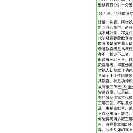
髮破爲百分以一分髮
幾＊渧。從代歡喜
計量。拘翼。阿僧祇
斛斗升合量空。尚可
福不可計量。釋提桓
代初發意菩薩歡喜者
歡喜者是魔官屬人從
發意歡喜者是爲壞魔
亦不一相亦不二者。
耨多羅三耶三菩。佛
歡喜意者。得至佛國
僧祇人初發意作功徳
菩薩至于十住阿惟顏
其歡喜。持是功徳疾
成阿惟三佛已
3
無
皆當得度。以是故。
有初發意者當持代歡
三耶三菩。不以意求
及一生補處歡喜。以
不以意求而不離意。
何能得阿耨多羅三耶
何。汝見是意如幻不
尊。我不見如幻亦不