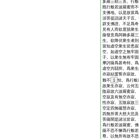
多羅三耶三菩。行般
既行般若波羅蜜而不
支佛地。以是故當爲
須菩提語諸天子言。
辟支佛證。不足爲奇
見有人而欲度脱衆生
薩發意爲阿耨多羅三
生。欲降伏衆生者則
當知虚空衆生皆悉寂
空。如虚空之無牢固
子。以衆生無有牢固
摩訶薩爲甚奇特。爲
虚空共鬪所。爲衆生
亦寂結盟誓亦寂故。
難不
1
怯。爲行般
故衆生亦寂。云何五
陰寂故六波羅蜜寂。
空寂及有無空亦寂。
性亦寂。五陰寂故三
空定四無礙慧亦寂。
四無所畏大慈大悲及
菩薩聞是諸法皆寂。
爲行般若波羅蜜。佛
薩不恐不懈爲行般若
尊。以無所有故不恐