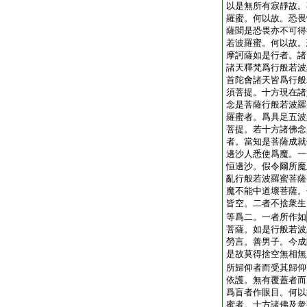
以是無所有寂靜故。
羅蜜。何以故。恐畏
薩聞是恐畏亦不可得
若波羅蜜。何以故。
摩訶薩如是行者。諸
諸天釋梵爲行般若波
首陀會諸天皆爲行般
須菩提。十方現在諸
念是菩薩行般若波羅
羅蜜者。爲具足五波
菩提。若十方諸佛念
者。當知是菩薩成就
邊沙人悉使爲魔。一
恒邊沙。假令爾所魔
亂行般若波羅蜜菩薩
魔不能中道壞菩薩。
皆空。二者不捨衆生
等爲二。一者所作如
菩薩。如是行般若波
勞言。善男子。今成
是故莫得捨空無相無
所歸仰者而受其歸仰
依護。無有覆蓋者而
爲盲者作眼目。何以
蜜者。十方諸佛及衆