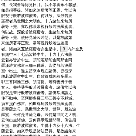
:
何。長我曹等得見日月。我不孝養永不報恩。
:
如是須菩提。諸如來無所著等正覺。常以佛
:
眼視行般若波羅蜜者。何以故。深般若波
:
羅蜜者爲世間之大明也。十方諸如來無所
:
著等正覺。亦以佛眼常視行般若波羅蜜者。
:
何以故。深般若波羅蜜者。生諸如來無所
:
著等正覺。使得見薩云若慧。以是故諸如
:
來無所著等正覺。常等視行般若波羅蜜
:
者。諸如來五波羅蜜者亦生是中。
3
内外空及
:
有無空三十七品皆於中生。十力十八法薩
:
云若亦皆於中生。須陀洹斯陀含阿那含阿
:
羅漢辟支佛道三耶三佛道。皆從般若波羅
:
蜜中出生。過去當來今現在諸佛。皆從深
:
般若波羅蜜中出生。自致得成阿耨多羅三
:
耶三菩阿惟三佛。須菩提。若有善男子善
:
女人。書持受學般若波羅蜜者。諸佛常以佛
:
眼視是輩行般若波羅蜜者。諸佛常擁護之
:
使不動轉。至阿耨多羅三耶三菩令不耗減。
:
須菩提白佛言。如世尊所説般若波羅蜜者。
:
是菩薩之母。爲世間之大明。世尊。般若波
:
羅蜜。云何是菩薩之母。云何是世間之大明。
:
云何出生諸佛。云何爲示現世間明。佛告須
:
菩提。般若波羅蜜者。生佛十力及十八法。生
:
薩云若。如來示現是諸法已具。是故諸如來