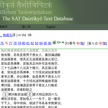
:
寶。多有憎嫉者。善男子善女人受持諷誦般
:
若波羅蜜者。多有憎嫉而欲壞者。須菩提言。
:
如是世尊。多有魔事多憎嫉者。何以故。愚
:
癡少智之士爲魔所使。專行斷壞受學般若
:
波羅蜜者。是輩壞法之人。意終不復在是妙
:
法之中。佛言。如須菩提所言。是愚癡之士
用条件
使い方
English
:
爲魔所使。專行敗壞。是輩愚癡壞法之人。新
:
學適聞法所致。不作功徳善本不多所致。未
1_
無羅叉
譯 ) in Vol. 08
:
與眞知識相得所致。不供養過去諸如來無
:
所著等正覺所致。須菩提。若書持般若波羅
75
76
77
78
79
80
81
82
83
84
85
86
[行番号:
有
/
無
] [返り点:
有
/
無
]
:
蜜諷誦讀説受行守時。無有留難魔事不起。
:
無此難者便能具足六波羅蜜。至薩云若亦
:
無有難。若有是善男子善女人。書持諷誦般
:
若波羅蜜者。便具足五波羅蜜及薩云若已。
:
當知是爲佛事。若復具足内外空及有無空。
:
三十七品佛十八法及十種力。具足薩云若
:
者。當知是亦爲佛事。十方現在諸如來無所
:
著等正覺。亦以佛事。如是善男子善女人行
:
般若波羅蜜者。十方現在諸阿惟越致菩薩
:
摩訶薩。亦復擁護是善男子善女人行般若
:
波羅蜜者。亦復勸助之
:
1
摩訶般若波羅
2
蜜大明品第四十九
:
佛告須菩提。譬如母人一一生子。從一數至
:
于千人。母中得病。彼諸子等各各求救療治。
:
所進寒温燥濕將育所宜令母安隱。所以者