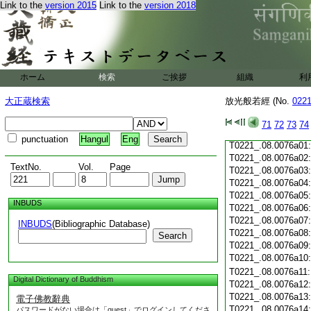
Link to the
version 2015
Link to the
version 2018
T0221_.08.0075c19
T0221_.08.0075c20
T0221_.08.0075c21
T0221_.08.0075c22
T0221_.08.0075c23
T0221_.08.0075c24
ホーム
検索
ご挨拶
組織
利
T0221_.08.0075c25
T0221_.08.0075c26
大正蔵検索
放光般若經 (No.
022
T0221_.08.0075c27
T0221_.08.0075c28
71
72
73
74
T0221_.08.0075c29
punctuation
Hangul
Eng
T0221_.08.0076a01
T0221_.08.0076a02
TextNo.
Vol.
Page
T0221_.08.0076a03
T0221_.08.0076a04
T0221_.08.0076a05
INBUDS
T0221_.08.0076a06
T0221_.08.0076a07
INBUDS
(Bibliographic Database)
T0221_.08.0076a08
Search
T0221_.08.0076a09
T0221_.08.0076a10
T0221_.08.0076a11
Digital Dictionary of Buddhism
T0221_.08.0076a12
T0221_.08.0076a13
電子佛教辭典
T0221_.08.0076a14
パスワードがない場合は「guest」でログインしてくださ