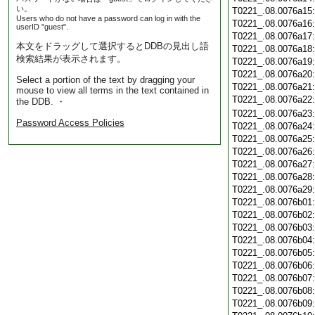
い。
T0221_.08.0076a15
Users who do not have a password can log in with the
T0221_.08.0076a16
userID "guest".
T0221_.08.0076a17
本文をドラッグして選択するとDDBの見出し語
T0221_.08.0076a18
検索結果が表示されます。
T0221_.08.0076a19
T0221_.08.0076a20
Select a portion of the text by dragging your
T0221_.08.0076a21
mouse to view all terms in the text contained in
T0221_.08.0076a22
the DDB. ・
T0221_.08.0076a23
Password Access Policies
T0221_.08.0076a24
T0221_.08.0076a25
T0221_.08.0076a26
T0221_.08.0076a27
T0221_.08.0076a28
T0221_.08.0076a29
T0221_.08.0076b01
T0221_.08.0076b02
T0221_.08.0076b03
T0221_.08.0076b04
T0221_.08.0076b05
T0221_.08.0076b06
T0221_.08.0076b07
T0221_.08.0076b08
T0221_.08.0076b09