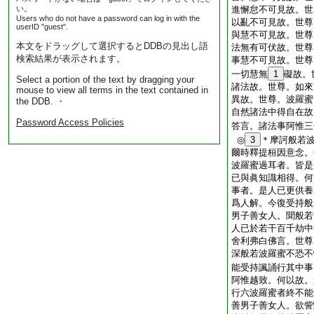
い。
進懈怠不可見故。世
Users who do not have a password can log in with the
以亂不可見故。世尊
userID "guest".
與慧不可見故。世尊
本文をドラッグして選択するとDDBの見出し語
法無有可伏故。世尊
検索結果が表示されます。
事慧不可見故。世尊
一切慧無
1
礙故。
Select a portion of the text by dragging your
諸法故。世尊。如來
mouse to view all terms in the text contained in
異故。世尊。波羅蜜
the DDB. ・
自然諸法中得自在故
Password Access Policies
答言。諸法事阿惟三
◎
3
＊摩訶般若
爾時釋提桓因意念。
波羅蜜過耳者。皆是
已與眞知識相得。何
事者。是人已更供養
爲人解。今復受持般
男子善女人。聞般若
人已於若干百千劫中
舍利弗白佛言。世尊
深般若波羅蜜不恐不
能受持諷誦行其中事
阿惟越致。何以故。
行六波羅蜜者終不能
善男子善女人。欲訾