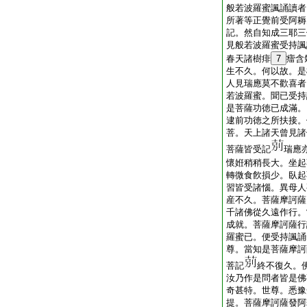
般若波羅蜜諷誦讀者
所著等正覺前受阿耨
記。然自知成三耶三
見般若波羅蜜受持諷
春天諸樹痱
7
癗含
生不久。何以故。是
人見瑞應莫不歡喜者
若波羅蜜。聞已受持
是菩薩功徳已成滿。
逮前功徳之所扶接。
菩。天上諸天曾見諸
菩薩皆受記
瑞應
懷姙稍稍長大。坐起
轉微食飮損少。臥起
習皆受諸惱。異母人
産不久。菩薩摩訶薩
千諸佛從久遠作行。
成就。菩薩摩訶薩行
羅蜜已。便受持諷誦
尊。當知是菩薩摩訶
菩記
終不復久。
汝乃作是問者皆是佛
奇甚特。世尊。悉豫
提。菩薩摩訶薩發阿