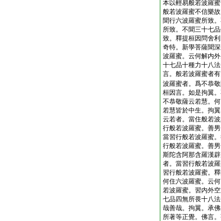
本以輕易般若波羅蜜
般若波羅蜜不信樂故
聞行六波羅蜜所致。
所致。不聞三十七品
致。釋提桓因問舍利
奇特。新學菩薩聞深
波羅蜜。云何解内外
十七品十種力十八法
言。般若波羅蜜者有
波羅蜜者。爲不恭敬
桓因言。如是拘翼。
不恭敬薩云若慧。何
若慧皆於中生。拘翼
云若者。當住般若波
行般若波羅蜜。善男
當習行般若波羅蜜。
行般若波羅蜜。善男
斯陀含阿那含羅漢辟
者。當習行般若波羅
習行般若波羅蜜。釋
何住六波羅蜜。云何
若波羅蜜。習内外空
七品四無所畏十八法
哉善哉。拘翼。承佛
所著等正覺。佛言。