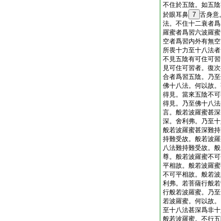
不住於五陰。如五陰
於眼耳鼻
7
舌身意
法。不住十二衰者爲
羅蜜者爲習六波羅蜜
空者爲習内外有無空
所畏十力至十八法者
不見五陰有可住可習
見可住可習者。復次
合者爲習五陰。乃至
佛十八法。何以故。
得見。當來五陰不可
得見。乃至佛十八法
言。般若波羅蜜甚深
深。舍利弗。乃至十
般若波羅蜜甚深難持
持難受故。般若波羅
八法難持難受故。般
尊。般若波羅蜜不可
平相故。般若波羅蜜
不可平相故。般若波
利弗。若菩薩行般若
行般若波羅蜜。乃至
若波羅蜜。何以故。
至十八法甚深爲非十
般若波羅蜜。不行五