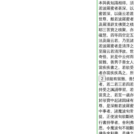
本與眞知識相得。須
若波羅蜜者甚深。以
蜜甚深。以薩云若甚
世尊。般若波羅蜜者
及羅漢辟支佛寶之積
耶三菩寶之積聚。亦
礙慧。四等四空定五
法及薩云若。乃至諸
若波羅蜜者是清淨之
至薩云若清淨故。世
奇怪。於是中云何而
留難。善男子善女人
當疾疾書之。若欲受
者亦當疾疾爲之。所
2
頃能有留難。善
者。若二若三若四若
持受之諷誦學習。若
當竟之。若至一歳亦
於珍寶中起諸因縁有
尊。是深般若波羅蜜
中事者。諸魔波旬常
提。正使波旬欲斷絶
行書持學者。舍利弗
恩。令魔波旬不能斷
佛告舍利弗。是佛之