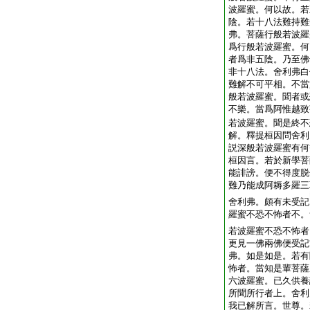
波羅蜜。何以故。若
陰。若十八法難持難
弗。菩薩行般若波羅
爲行般若波羅蜜。何
者爲非五陰。乃至佛
非十八法。舍利弗白
難解不可平相。不當
般若波羅蜜。聞者或
不樂。當爲阿惟越致
若波羅蜜。聞是終不
解。釋提桓因問舍利
説深般若波羅蜜有何
桓因言。若於新學菩
能誹謗。便不得度脱
難乃能成阿耨多羅三
舍利弗。頗有未受記
羅蜜不恐不怖者不。
若波羅蜜不恐不怖者
更見一佛兩佛便受記
弗。如是如是。若有
怖者。當知是輩菩薩
六波羅蜜。已久供養
所聞所行者上。舍利
我已解所言。世尊。