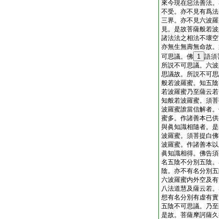
來今現在惡法善法。
不受。亦不見有爲法
三界。亦不見六波羅
見。是故菩薩般若波
諸法法之相法不壞空
亦無生無壽無命故。
可思議。佛
1
語須
所説不可思議。六波
思議故。所説不可思
般若波羅蜜。知五陰
若波羅蜜乃至薩云若
知般若波羅蜜。須菩
波羅蜜誰當信解者。
蜜多。作諸善本已供
與眞知識相隨者。是
波羅蜜。須菩提白佛
波羅蜜。作諸善本以
眞知識相得。佛告須
名五陰不分別五陰。
陰。亦不有名分別五
六波羅蜜内外空及有
八法道慧及薩云若。
想有名分別有虚有實
五陰不可思議。乃至
是故。菩薩摩訶薩久