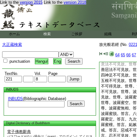
Link to the
version 2015
Link to the
version 2018
蜜大空。答言。諸法
至竟空。答言。無爲
蜜有爲空。答言。有
波羅蜜常空。答言。
波羅蜜無有際空。答
世尊。波羅蜜所作事
ホーム
検索
ご挨拶
組織
利
見故。世尊。波羅蜜
可見故。世尊。波羅
大正蔵検索
放光般若經 (No.
022
不可見故。世尊。波
寂故。世尊。波羅蜜
64
65
66
67
不可得故。世尊。四
punctuation
Hangul
Eng
意法不可見故。世尊
善惡法不可見故。世
TextNo.
Vol.
Page
四神足不可見故。世
五根不可見故。世尊
不可得見故。世尊。
INBUDS
不可見故。世尊。波
見故。世尊。波羅蜜
INBUDS
(Bibliographic Database)
世尊。波羅蜜空。答
Search
尊。波羅蜜無相。答
波羅蜜脱。答言。八
羅蜜定。答言。九次
Digital Dictionary of Buddhism
羅蜜檀。答言。妬嫉
戒。答言。惡戒不可
電子佛教辭典
言。忍不可見故。世
パスワードがない場合は「guest」でログインしてくださ