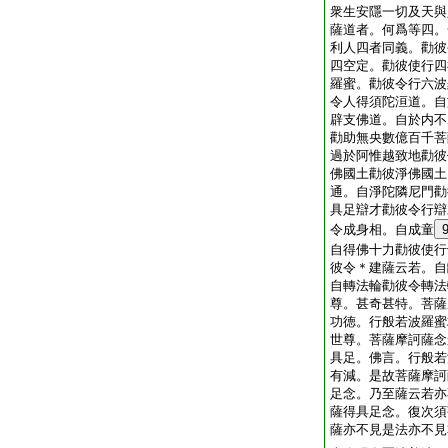
衆生安隱一切及天與
薩道者。何爲等四。
利人四者同義。勸彼
四空定。勸彼使行四
羅蜜。勸彼令行六波
令人得須陀洹道。自
辟支佛道。自於内不
勸助無央數億百千菩
過於阿惟越致地勸彼
佛國土勸彼淨佛國土
通。自淨陀隣尼門勸
具足辯才勸彼令行辯
令成身相。自成童
自得佛十力勸彼使行
彼令＊建薩云若。自
自轉法輪勸彼令轉法
尊。甚奇甚特。菩薩
功徳。行般若波羅蜜
世尊。菩薩摩訶薩念
具足。佛言。行般若
有減。是故菩薩摩訶
足念。乃至薩云若亦
薩得具足念。復次須
薩亦不見是法亦不見