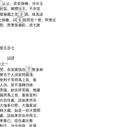
1
止止。奕奕珠轉。泠泠玉
於茲。晞體法王。不亦宜
發祕藏之玄
2
扃。味其談
之殊轍。詞
5
宛而旨＊密。即舊文
部。而警策備彰。庶七衆
第五百七
奉 詔譯
分之一
梵。在室羅筏住
7
誓多林
衆百千人倶皆阿羅漢。
舍利子等而爲上首。復
人倶。皆不退轉功徳
菩薩。妙吉祥菩薩。無礙
薩而爲上首。曼殊室利
出自住處。詣如來所在
大伽多衍那。大迦葉波。
執大藏。如是一切大聲聞
處。詣如來所在外而立。
來集已。從住處出敷
利子。汝今何故。於晨