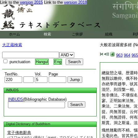
Link to the
version 2015
Link to the
version 2018
ホーム
検索
ご挨拶
組織
利
大正蔵検索
大般若波羅蜜多經 (N
963
964
965
punctuation
Hangul
Eng
總旋憩之場。歴選時
TextNo.
Vol.
Page
無覲以瞻仰。俄不聆
亦絶學而趍學。状其
混茫。則涅槃一相。
INBUDS
無非佛法。不壞假名
INBUDS
(Bibliographic Database)
寥。正明如來法無。
Search
乘法。二乘法無。況
提。尚無菩提。云何
得。尚無證得。何有
斯貫。洞之斯遠。沮
Digital Dictionary of Buddhism
熾然翹勵而不精。惱
電子佛教辭典
玉毫比色。皆其所也
パスワードがない場合は「guest」でログインしてくださ