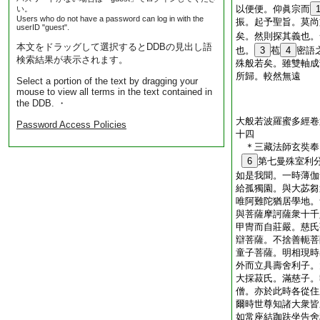
以便便。仰眞宗而
い。
Users who do not have a password can log in with the
振。起予聖旨。莫尚
userID "guest".
矣。然則探其義也。
本文をドラッグして選択するとDDBの見出し語
也。
3
苞
4
密語
検索結果が表示されます。
殊般若矣。雖雙軸成
所歸。較然無遠
Select a portion of the text by dragging your
mouse to view all terms in the text contained in
the DDB. ・
大般若波羅蜜多經卷
Password Access Policies
十四
＊三藏法師玄奘
6
第七曼殊室利
如是我聞。一時薄伽
給孤獨園。與大苾芻
唯阿難陀猶居學地。
與菩薩摩訶薩衆十千
甲冑而自莊嚴。慈氏
辯菩薩。不捨善軛菩
童子菩薩。明相現時
外而立具壽舍利子。
大採菽氏。滿慈子。
僧。亦於此時各從住
爾時世尊知諸大衆皆
如常座結跏趺坐告舍