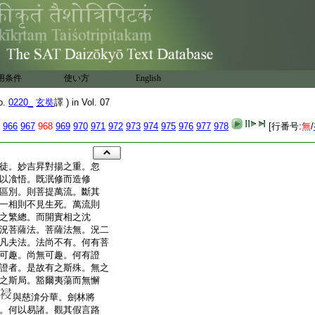
用条件
使い方
English
o.
0220_
玄奘
譯 ) in Vol. 07
966
967
968
969
970
971
972
973
974
975
976
977
978
[行番号:
無
/
徒。妙吉昇對揚之重。忽
以飡悟。既泯修而造修
區別。則菩提萬流。斷其
一相則不見生死。萬流則
之繁總。而開實相之沈
況菩薩法。菩薩法無。況二
凡夫法。法尚不有。何有菩
可趣。尚無可趣。何有證
證者。是故有之斯殊。無之
之斯局。豁爾夷蕩而無懈
與慈渰分華。劍林將
。何以易諸。觀其假言路