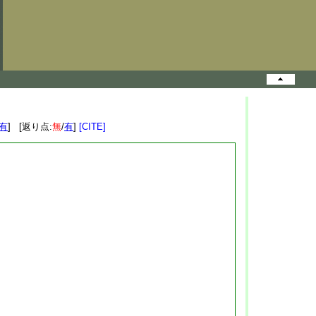
有
] [返り点:
無
/
有
]
[CITE]