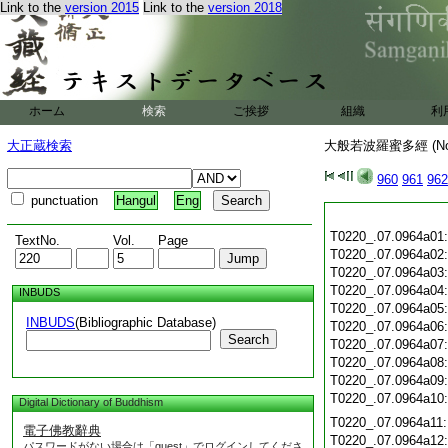
Link to the
version 2015
Link to the
version 2018
ホーム
検索
ご挨拶
組織
利
大正蔵検索
大般若波羅蜜多經 (N
960
961
962
punctuation
Hangul
Eng
T0220_.07.0964a01
TextNo.
Vol.
Page
T0220_.07.0964a02
T0220_.07.0964a03
T0220_.07.0964a04
INBUDS
T0220_.07.0964a05
INBUDS
(Bibliographic Database)
T0220_.07.0964a06
Search
T0220_.07.0964a07
T0220_.07.0964a08
T0220_.07.0964a09
T0220_.07.0964a10
Digital Dictionary of Buddhism
T0220_.07.0964a11
電子佛教辭典
T0220_.07.0964a12
パスワードがない場合は「guest」でログインしてくださ