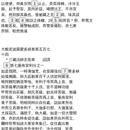
:
以便便。仰眞宗而
1
止止。奕奕珠轉。泠泠玉
:
振。起予聖旨。莫尚於茲。晞體法王。不亦宜
:
矣。然則探其義也。發祕藏之玄
2
扃。味其談
:
也。
3
苞
4
密語之殊轍。詞
5
宛而旨＊密。即舊文
:
殊般若矣。雖雙軸成部。而警策備彰。庶七衆
:
所歸。較然無遠
:
大般若波羅蜜多經卷第五百七
:
十四
:
＊三藏法師玄奘奉 詔譯
:
6
第七曼殊室利分之一
:
如是我聞。一時薄伽梵。在室羅筏住
7
誓多林
:
給孤獨園。與大苾芻衆百千人倶皆阿羅漢。
:
唯阿難陀猶居學地。舍利子等而爲上首。復
:
與菩薩摩訶薩衆十千人倶。皆不退轉功徳
:
甲冑而自莊嚴。慈氏菩薩。妙吉祥菩薩。無礙
:
辯菩薩。不捨善軛菩薩而爲上首。曼殊室利
:
童子菩薩。明相現時出自住處。詣如來所在
:
外而立具壽舍利子。大伽多衍那。大迦葉波。
:
大採菽氏。滿慈子。執大藏。如是一切大聲聞
:
僧。亦於此時各從住處。詣如來所在外而立。
:
爾時世尊知諸大衆皆來集已。從住處出敷
:
如常座結跏趺坐告舍利子。汝今何故。於晨