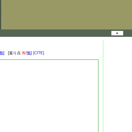
無
] [返り点:
有
/
無
]
[CITE]