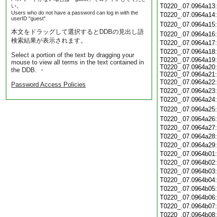
T0220_.07.0964a13
い。
Users who do not have a password can log in with the
T0220_.07.0964a14
userID "guest".
T0220_.07.0964a15
本文をドラッグして選択するとDDBの見出し語
T0220_.07.0964a16
検索結果が表示されます。
T0220_.07.0964a17
T0220_.07.0964a18
Select a portion of the text by dragging your
T0220_.07.0964a19:
mouse to view all terms in the text contained in
T0220_.07.0964a20:
the DDB. ・
T0220_.07.0964a21:
T0220_.07.0964a22
Password Access Policies
T0220_.07.0964a23
T0220_.07.0964a24
T0220_.07.0964a25
T0220_.07.0964a26
T0220_.07.0964a27
T0220_.07.0964a28
T0220_.07.0964a29
T0220_.07.0964b01
T0220_.07.0964b02
T0220_.07.0964b03
T0220_.07.0964b04
T0220_.07.0964b05
T0220_.07.0964b06
T0220_.07.0964b07
T0220_.07.0964b08