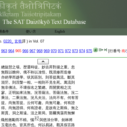
用条件
使い方
English
o.
0220_
玄奘
譯 ) in Vol. 07
963
964
965
966
967
968
969
970
971
972
973
974
975
[行番号:
有
/
:
總旋憩之場。歴選時徒。妙吉昇對揚之重。忽
:
無覲以瞻仰。俄不聆以飡悟。既泯修而造修
:
亦絶學而趍學。状其區別。則菩提萬流。斷其
:
混茫。則涅槃一相。一相則不見生死。萬流則
:
無非佛法。不壞假名之繁總。而開實相之沈
:
寥。正明如來法無。況菩薩法。菩薩法無。況二
:
乘法。二乘法無。況凡夫法。法尚不有。何有菩
:
提。尚無菩提。云何可趣。尚無可趣。何有證
:
得。尚無證得。何有證者。是故有之斯殊。無之
:
斯貫。洞之斯遠。沮之斯局。豁爾夷蕩而無懈
:
熾然翹勵而不精。惱
與慈渰分華。劍林將
:
玉毫比色。皆其所也。何以易諸。觀其假言路