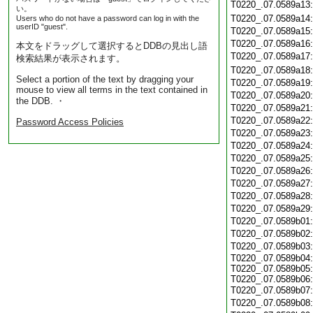
T0220_.07.0589a13
い。
T0220_.07.0589a14
Users who do not have a password can log in with the
userID "guest".
T0220_.07.0589a15
T0220_.07.0589a16
本文をドラッグして選択するとDDBの見出し語
T0220_.07.0589a17
検索結果が表示されます。
T0220_.07.0589a18
Select a portion of the text by dragging your
T0220_.07.0589a19
mouse to view all terms in the text contained in
T0220_.07.0589a20
the DDB. ・
T0220_.07.0589a21
T0220_.07.0589a22
Password Access Policies
T0220_.07.0589a23
T0220_.07.0589a24
T0220_.07.0589a25
T0220_.07.0589a26
T0220_.07.0589a27
T0220_.07.0589a28
T0220_.07.0589a29
T0220_.07.0589b01
T0220_.07.0589b02
T0220_.07.0589b03
T0220_.07.0589b04:
T0220_.07.0589b05:
T0220_.07.0589b06:
T0220_.07.0589b07
T0220_.07.0589b08