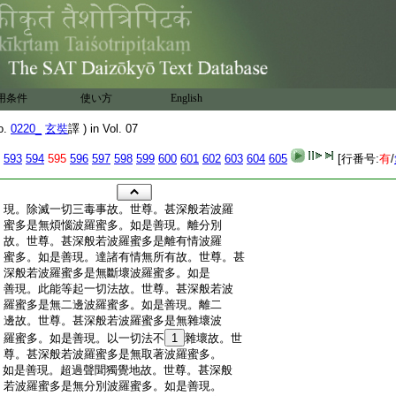
用条件
使い方
English
o.
0220_
玄奘
譯 ) in Vol. 07
593
594
595
596
597
598
599
600
601
602
603
604
605
[行番号:
有
/
:
現。除滅一切三毒事故。世尊。甚深般若波羅
:
蜜多是無煩惱波羅蜜多。如是善現。離分別
:
故。世尊。甚深般若波羅蜜多是離有情波羅
:
蜜多。如是善現。達諸有情無所有故。世尊。甚
:
深般若波羅蜜多是無斷壞波羅蜜多。如是
:
善現。此能等起一切法故。世尊。甚深般若波
:
羅蜜多是無二邊波羅蜜多。如是善現。離二
:
邊故。世尊。甚深般若波羅蜜多是無雜壞波
:
羅蜜多。如是善現。以一切法不
1
雜壞故。世
:
尊。甚深般若波羅蜜多是無取著波羅蜜多。
:
如是善現。超過聲聞獨覺地故。世尊。甚深般
:
若波羅蜜多是無分別波羅蜜多。如是善現。