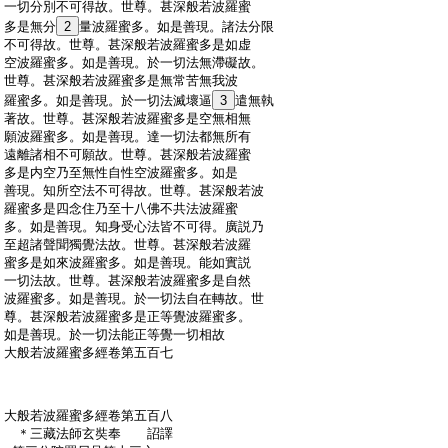
:
一切分別不可得故。世尊。甚深般若波羅蜜
:
多是無分
2
量波羅蜜多。如是善現。諸法分限
:
不可得故。世尊。甚深般若波羅蜜多是如虚
:
空波羅蜜多。如是善現。於一切法無滯礙故。
:
世尊。甚深般若波羅蜜多是無常苦無我波
:
羅蜜多。如是善現。於一切法滅壞逼
3
遣無執
:
著故。世尊。甚深般若波羅蜜多是空無相無
:
願波羅蜜多。如是善現。達一切法都無所有
:
遠離諸相不可願故。世尊。甚深般若波羅蜜
:
多是内空乃至無性自性空波羅蜜多。如是
:
善現。知所空法不可得故。世尊。甚深般若波
:
羅蜜多是四念住乃至十八佛不共法波羅蜜
:
多。如是善現。知身受心法皆不可得。廣説乃
:
至超諸聲聞獨覺法故。世尊。甚深般若波羅
:
蜜多是如來波羅蜜多。如是善現。能如實説
:
一切法故。世尊。甚深般若波羅蜜多是自然
:
波羅蜜多。如是善現。於一切法自在轉故。世
:
尊。甚深般若波羅蜜多是正等覺波羅蜜多。
:
如是善現。於一切法能正等覺一切相故
:
大般若波羅蜜多經卷第五百七
:
大般若波羅蜜多經卷第五百八
:
＊三藏法師玄奘奉 詔譯