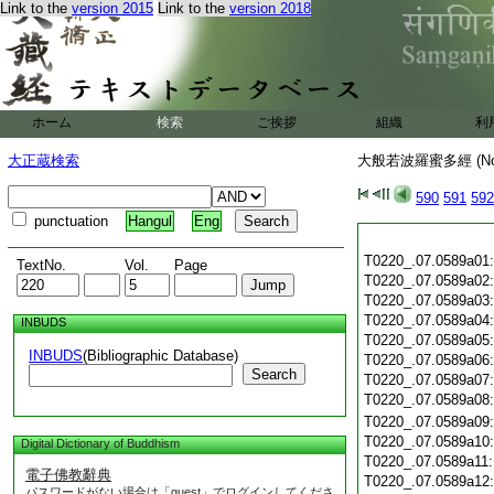
Link to the
version 2015
Link to the
version 2018
ホーム
検索
ご挨拶
組織
利
大正蔵検索
大般若波羅蜜多經 (N
590
591
592
punctuation
Hangul
Eng
T0220_.07.0589a01
TextNo.
Vol.
Page
T0220_.07.0589a02
T0220_.07.0589a03
T0220_.07.0589a04
INBUDS
T0220_.07.0589a05
INBUDS
(Bibliographic Database)
T0220_.07.0589a06
Search
T0220_.07.0589a07
T0220_.07.0589a08
T0220_.07.0589a09
T0220_.07.0589a10
Digital Dictionary of Buddhism
T0220_.07.0589a11
電子佛教辭典
T0220_.07.0589a12
パスワードがない場合は「guest」でログインしてくださ