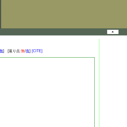
無
] [返り点:
無
/
有
]
[CITE]