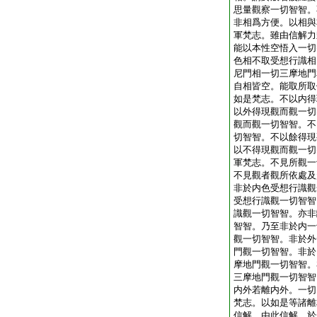
思量觀察一切智智。
非相爲方便。以相與
軍梵志。雖由信解力
能以本性空悟入一切
色相不取受想行識相
尼門相一切三摩地門
自相皆空。能取所取
如是梵志。不以内得
以外得現觀而觀一切
觀而觀一切智智。不
切智智。不以餘得現
以不得現觀而觀一切
軍梵志。不見所觀一
不見觀者觀所依處及
非於内色受想行識觀
受想行識觀一切智智
識觀一切智智。亦非
智智。乃至非於内一
觀一切智智。非於外
門觀一切智智。非於
摩地門觀一切智智。
三摩地門觀一切智智
内外若離内外。一切
梵志。以如是等諸離
信解。由此信解。於