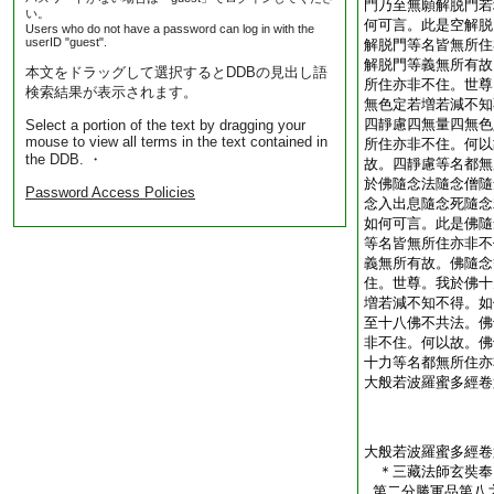
門乃至無願解脱門若
い。
何可言。此是空解脱
Users who do not have a password can log in with the
userID "guest".
解脱門等名皆無所住
解脱門等義無所有故
本文をドラッグして選択するとDDBの見出し語
所住亦非不住。世尊
検索結果が表示されます。
無色定若増若減不知
四靜慮四無量四無色
Select a portion of the text by dragging your
mouse to view all terms in the text contained in
所住亦非不住。何以
the DDB. ・
故。四靜慮等名都無
於佛隨念法隨念僧隨
Password Access Policies
念入出息隨念死隨念
如何可言。此是佛隨
等名皆無所住亦非不
義無所有故。佛隨念
住。世尊。我於佛十
増若減不知不得。如
至十八佛不共法。佛
非不住。何以故。佛
十力等名都無所住亦
大般若波羅蜜多經卷
大般若波羅蜜多經卷
＊三藏法師玄奘
第二分勝軍品第八