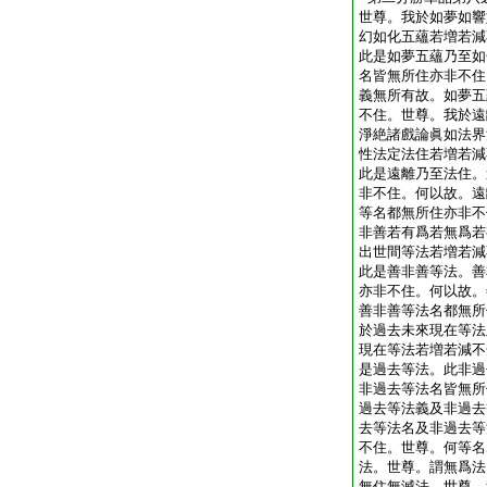
世尊。我於如夢如響
幻如化五蘊若増若減
此是如夢五蘊乃至如
名皆無所住亦非不住
義無所有故。如夢五
不住。世尊。我於遠
淨絶諸戲論眞如法界
性法定法住若増若減
此是遠離乃至法住。
非不住。何以故。遠
等名都無所住亦非不
非善若有爲若無爲若
出世間等法若増若減
此是善非善等法。善
亦非不住。何以故。
善非善等法名都無所
於過去未來現在等法
現在等法若増若減不
是過去等法。此非過
非過去等法名皆無所
過去等法義及非過去
去等法名及非過去等
不住。世尊。何等名
法。世尊。謂無爲法
無住無滅法。世尊。