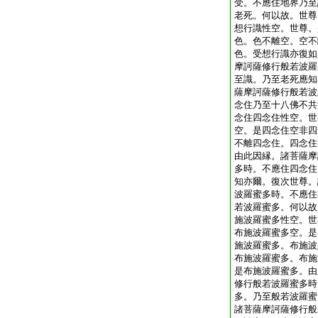
受。不應住地界乃至
老死。何以故。世尊
想行識性空。世尊。
色。色不離空。空不
色。受想行識亦復如
摩訶薩修行般若波羅
至識。乃至老死應知
薩摩訶薩修行般若波
念住乃至十八佛不共
念住四念住性空。世
空。是四念住空非四
不離四念住。四念住
由此因縁。諸菩薩摩
多時。不應住四念住
知亦爾。復次世尊。
波羅蜜多時。不應住
若波羅蜜多。何以故
施波羅蜜多性空。世
布施波羅蜜多空。是
施波羅蜜多。布施波
布施波羅蜜多。布施
是布施波羅蜜多。由
修行般若波羅蜜多時
多。乃至般若波羅蜜
諸菩薩摩訶薩修行般