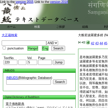
Link to the
version 2015
Link to the
version 2018
ホーム
検索
ご挨拶
組織
利
大正蔵検索
大般若波羅蜜多經 (N
42
43
44
45
punctuation
Hangul
Eng
是布施波羅蜜多乃至
TextNo.
Vol.
Page
波羅蜜多等名皆無所
布施波羅蜜多等義無
多等名都無所住亦非
INBUDS
至見者若増若減不知
INBUDS
(Bibliographic Database)
我乃至見者。我等名
Search
以故。我等義無所有
非不住。世尊。我於
増若減不知不得。如
至八聖道支。四念住
Digital Dictionary of Buddhism
住。何以故。四念住
電子佛教辭典
等名都無所住亦非不
パスワードがない場合は「guest」でログインしてくださ