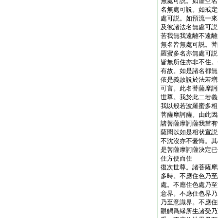
無處可説。如虚空名
名無處可説。如戒定
處可説。如預流一來
及彼諸法名無處可説
苦我無我遠離不遠離
無名皆無處可説。菩
羅蜜多名亦無處可説
皆無所住亦非不住。
有故。如是諸名都無
依是義故説於法若増
可言。此名菩薩摩訶
世尊。我於此二若義
我以般若波羅蜜多相
菩薩摩訶薩。由此因
諸菩薩摩訶薩我當有
薩聞以如是相状宣説
不沈沒亦不憂悔。其
是菩薩摩訶薩決定已
住方便而住
復次世尊。諸菩薩摩
多時。不應住色乃至
處。不應住色處乃至
意界。不應住色界乃
乃至意識界。不應住
眼觸爲縁所生諸受乃