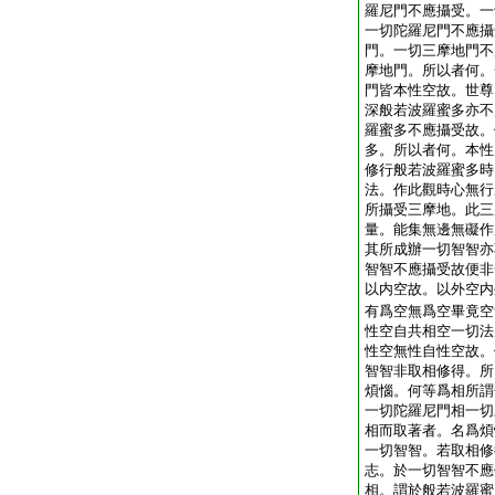
羅尼門不應攝受。一
一切陀羅尼門不應攝
門。一切三摩地門不
摩地門。所以者何。
門皆本性空故。世尊
深般若波羅蜜多亦不
羅蜜多不應攝受故。
多。所以者何。本性
修行般若波羅蜜多時
法。作此觀時心無行
所攝受三摩地。此三
量。能集無邊無礙作
其所成辦一切智智亦
智智不應攝受故便非
以内空故。以外空内
有爲空無爲空畢竟空
性空自共相空一切法
性空無性自性空故。
智智非取相修得。所
煩惱。何等爲相所謂
一切陀羅尼門相一切
相而取著者。名爲煩
一切智智。若取相修
志。於一切智智不應
相。謂於般若波羅蜜