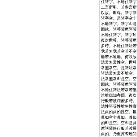
住諸字。不應住諸字
二言所引。若多言所
以故。世尊。諸字諸
諸字空。是諸字空非
不離諸字。諸字即是
因縁。諸菩薩摩訶薩
不應住諸字。諸字所
復次世尊。諸菩薩摩
多時。不應住諸法若
我若無我若空若不空
離若不遠離。何以故
法常無常性空。世尊
常無常空。是諸法常
諸法常無常不離空。
法常無常即是空。空
因縁。諸菩薩摩訶薩
不應住諸法若常若無
遠離應知亦爾。復次
行般若波羅蜜多時。
法性平等性離生性實
法眞如眞如性空。世
眞如空非眞如。眞如
如即是空。空即是眞
摩訶薩修行般若波羅
眞如。乃至實際應知