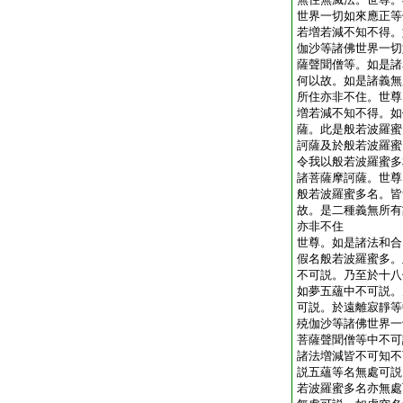
世界一切如來應正等
若増若減不知不得。
伽沙等諸佛世界一切
薩聲聞僧等。如是諸
何以故。如是諸義無
所住亦非不住。世尊
増若減不知不得。如
薩。此是般若波羅蜜
訶薩及於般若波羅蜜
令我以般若波羅蜜多
諸菩薩摩訶薩。世尊
般若波羅蜜多名。皆
故。是二種義無所有
亦非不住
世尊。如是諸法和合
假名般若波羅蜜多。
不可説。乃至於十八
如夢五蘊中不可説。
可説。於遠離寂靜等
殑伽沙等諸佛世界一
菩薩聲聞僧等中不可
諸法増減皆不可知不
説五蘊等名無處可説
若波羅蜜多名亦無處