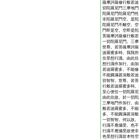
薩摩訶薩修行般若波
切陀羅尼門三摩地門
陀羅尼門陀羅尼門性
非陀羅尼門空。是陀
陀羅尼門不離空。空
門即是空。空即是陀
菩薩摩訶薩修行般若
一切陀羅尼門。三摩
世尊。若菩薩摩訶薩
波羅蜜多時。我我所
住受想行識。由此住
想行識作加行。由加
若波羅蜜多。不能修
不能圓滿甚深般若波
切智智。世尊。若菩
行般若波羅蜜多時。
至心便住一切陀羅尼
由此住故。於一切陀
三摩地門作加行。由
般若波羅蜜多。不能
多。不能圓滿甚深般
一切智智。何以故。
行識不應攝受。色不
行識不應攝受故便非
色受想行識皆本性空