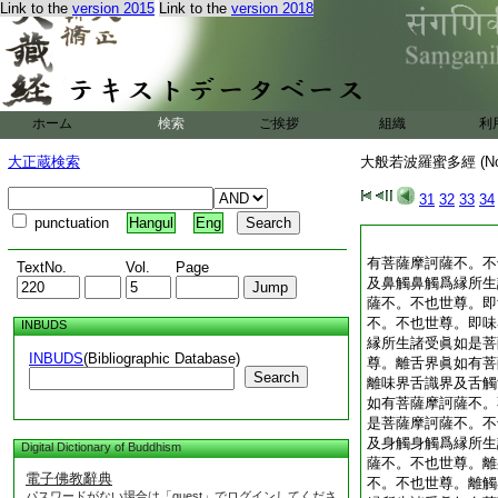
Link to the
version 2015
Link to the
version 2018
ホーム
検索
ご挨拶
組織
利
大正蔵検索
大般若波羅蜜多經 (N
31
32
33
34
punctuation
Hangul
Eng
有菩薩摩訶薩不。不
TextNo.
Vol.
Page
及鼻觸鼻觸爲縁所生
薩不。不也世尊。即
不。不也世尊。即味
INBUDS
縁所生諸受眞如是菩
INBUDS
(Bibliographic Database)
尊。離舌界眞如有菩
Search
離味界舌識界及舌觸
如有菩薩摩訶薩不。
是菩薩摩訶薩不。不
及身觸身觸爲縁所生
Digital Dictionary of Buddhism
薩不。不也世尊。離
電子佛教辭典
不。不也世尊。離觸
パスワードがない場合は「guest」でログインしてくださ