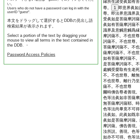
縁所生諸受眞如有菩
い。
尊。
1
即意界眞如
Users who do not have a password can log in with the
userID "guest".
尊。即法界意識界及
受眞如是菩薩摩訶薩
本文をドラッグして選択するとDDBの見出し語
眞如有菩薩摩訶薩不
検索結果が表示されます。
識界及意觸意觸爲縁
Select a portion of the text by dragging your
摩訶薩不。不也世尊
mouse to view all terms in the text contained in
訶薩不。不也世尊。
the DDB. ・
菩薩摩訶薩不。不也
薩摩訶薩不。不也世
Password Access Policies
如有菩薩摩訶薩不。
是菩薩摩訶薩不。不
處觸受愛取有生老死
不。不也世尊。離無
不也世尊。離行乃至
薩不。不也世尊
爾時佛告尊者善現。
色等法眞如非菩薩摩
無菩薩摩訶薩耶。時
色等法尚畢竟不可得
法眞如。此眞如既非
眞如是菩薩摩訶薩。
摩訶薩。佛告善現。
汝所説。善現。色等
如亦不可得。色等法