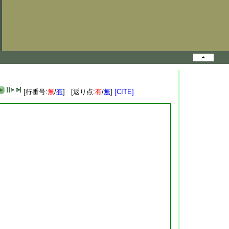
[行番号:
無
/
有
] [返り点:
有
/
無
]
[CITE]