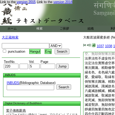
Link to the
version 2015
Link to the
version 2018
都不見諸佛世尊於所
者。若諸如來應正等
無有是處。何以故。
恚等一切煩惱皆永斷
來應正等覺於諸菩薩
利子。以諸如來應正
ホーム
検索
ご挨拶
組織
利
薩精進修行布施淨戒
羅蜜多漸次圓滿。精
大正蔵検索
大般若波羅蜜多經 (N
空空空大空勝義空有
際空散空無變異空本
1037
1038
1
切法空不可得空無性
punctuation
Hangul
Eng
空。無顛倒智漸次圓
法界法性不虚妄性不
TextNo.
Vol.
Page
法定法住實際虚空界
漸次圓滿。精勤修學
縁名色。名色縁六處
INBUDS
愛。愛縁取。取縁有
倒智漸次圓滿。精勤
INBUDS
(Bibliographic Database)
滅故識滅。識滅故名
Search
六處滅故觸滅。觸滅
滅故取滅。取滅故有
老死滅。無顛倒智漸
Digital Dictionary of Buddhism
滅道聖諦。無顛倒智
靜慮四無量四無色定
電子佛教辭典
四念住四正斷四神足
パスワードがない場合は「guest」でログインしてくださ