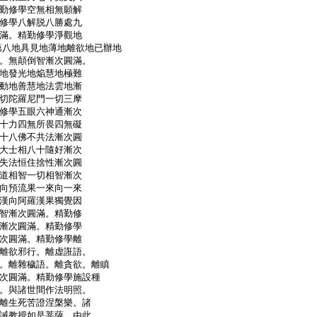
勤修學空無相無願解
修學八解脱八勝處九
滿。精勤修學淨觀地
>姓地第八地具見地薄地離欲地已辦地
。無顛倒智漸次圓滿。
地發光地焔慧地極難
動地善慧地法雲地漸
切陀羅尼門一切三摩
修學五眼六神通漸次
十力四無所畏四無礙
十八佛不共法漸次圓
大士相八十隨好漸次
失法恒住捨性漸次圓
道相智一切相智漸次
向預流果一來向一來
漢向阿羅漢果獨覺因
智漸次圓滿。精勤修
漸次圓滿。精勤修學
次圓滿。精勤修學離
離欲邪行。離虚誑語。
。離雜穢語。離貪欲。離瞋
次圓滿。精勤修學施設種
。與諸世間作法明照。
離生死苦證涅槃樂。諸
誡教授如是菩薩。由此