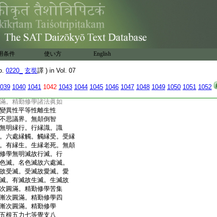
縁境及於少事起愛恚
覺於所縁事起愛恚等
舍利子。諸佛世尊於愛
故。又舍利子。然諸如
最不棄捨。何以故。舍
等覺般涅槃後。有諸菩
用条件
使い方
English
安忍精進靜慮般若波
勤修學内空外空内外
o.
0220_
玄奘
譯 ) in Vol. 07
爲空無爲空畢竟空無
性空自相空共相空一
039
1040
1041
1042
1043
1044
1045
1046
1047
1048
1049
1050
1051
1052
空自性空無性自性
滿。精勤修學諸法眞如
變異性平等性離生性
不思議界。無顛倒智
無明縁行。行縁識。識
。六處縁觸。觸縁受。受縁
。有縁生。生縁老死。無顛
修學無明滅故行滅。行
色滅。名色滅故六處滅。
故受滅。受滅故愛滅。愛
滅。有滅故生滅。生滅故
次圓滿。精勤修學苦集
漸次圓滿。精勤修學四
漸次圓滿。精勤修學
五根五力七等覺支八