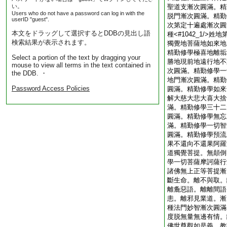
い。
聖道支漸次圓滿。精
Users who do not have a password can log in with the
脱門漸次圓滿。精勤
userID "guest".
次第定十遍處漸次圓
本文をドラッグして選択するとDDBの見出し語
種<#1042_1/
検索結果が表示されます。
獨覺地菩薩地如來地
精勤修學極喜地離垢
Select a portion of the text by dragging your
勝地現前地遠行地不
mouse to view all terms in the text contained in
次圓滿。精勤修學一
the DDB. ・
地門漸次圓滿。精勤
Password Access Policies
圓滿。精勤修學如來
解大慈大悲大喜大捨
滿。精勤修學三十二
圓滿。精勤修學無忘
滿。精勤修學一切智
圓滿。精勤修學預流
果不還向不還果阿羅
道獨覺菩提。無顛倒
學一切菩薩摩訶薩行
諸佛無上正等菩提漸
斷生命。離不與取。
離麁惡語。離離間語
恚。離邪見業道。漸
種法門妙智漸次圓滿
度脱無量無邊有情。
佛世尊觀如是義。教