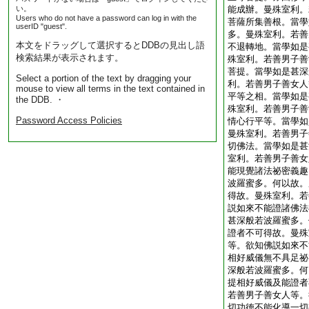
い。
能成辦。曼殊室利。
Users who do not have a password can log in with the
菩薩所集善根。當學
userID "guest".
多。曼殊室利。若善
本文をドラッグして選択するとDDBの見出し語
不退轉地。當學如是
検索結果が表示されます。
殊室利。若善男子善
菩提。當學如是甚深
Select a portion of the text by dragging your
利。若善男子善女人
mouse to view all terms in the text contained in
平等之相。當學如是
the DDB. ・
殊室利。若善男子善
Password Access Policies
情心行平等。當學如
曼殊室利。若善男子
切佛法。當學如是甚
室利。若善男子善女
能現覺諸法祕密義趣
波羅蜜多。何以故。
得故。曼殊室利。若
説如來不能證諸佛法
甚深般若波羅蜜多。
證者不可得故。曼殊
等。欲知佛説如來不
相好威儀無不具足祕
深般若波羅蜜多。何
提相好威儀及能證者
若善男子善女人等。
切功徳不能化導一切