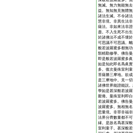
無滅。無力無能無去
益。無知無見無體無
諸法生滅。不令諸法
慧非境。非異生法非
薩法。非如來法非證
盡。不入生死不出生
於諸佛法不成不壞於
可思議不可思議。離
般若波羅蜜多都無功
類精勤修學。佛告曼
即是般若波羅蜜多眞
如是知此即名爲眞實
多。復次曼殊室利童
菩薩勝三摩地。欲成
是三摩地中。見一切
諸佛世界能證能説。
學如是甚深般若波羅
厭倦。曼殊室利即白
若波羅蜜多。佛告曼
波羅蜜多。無相無名
思量境。非罪非福非
法界分齊數量都不可
縁。是故名爲甚深般
室利童子。甚深般若