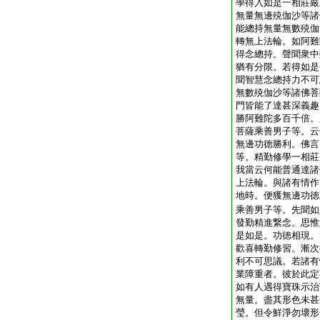
學得入如是一相莊嚴
無量無邊殑伽沙等諸
能總持無量無數殑伽
轉無上法輪。如阿難
得念總持。聲聞衆中
猶有分限。若得如是
聞智慧念總持力不可
無數殑伽沙等諸佛菩
門皆能了達甚深義趣
勝阿難陀多百千倍。
菩薩乘善男子等。云
無邊功徳勝利。佛言
等。精勤修學一相莊
我當云何能普通達諸
上法輪。與諸有情作
地時。便獲無邊功徳
乘善男子等。先聞如
發勤精進繋念。思惟
是如是。功徳相現。
歡喜轉勤修習。漸次
利不可思議。若諸有
業障重者。彼於此定
如有人遇得寶珠示治
無量。盡其形色未甚
瑩。但令鮮淨勿壞形