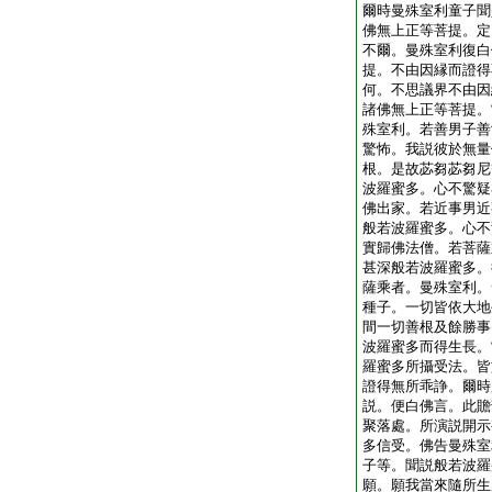
爾時曼殊室利童子聞
佛無上正等菩提。定
不爾。曼殊室利復白
提。不由因縁而證得
何。不思議界不由因
諸佛無上正等菩提。
殊室利。若善男子善
驚怖。我説彼於無量
根。是故苾芻苾芻尼
波羅蜜多。心不驚疑
佛出家。若近事男近
般若波羅蜜多。心不
實歸佛法僧。若菩薩
甚深般若波羅蜜多。
薩乘者。曼殊室利。
種子。一切皆依大地
間一切善根及餘勝事
波羅蜜多而得生長。
羅蜜多所攝受法。皆
證得無所乖諍。爾時
説。便白佛言。此贍
聚落處。所演説開示
多信受。佛告曼殊室
子等。聞説般若波羅
願。願我當來隨所生