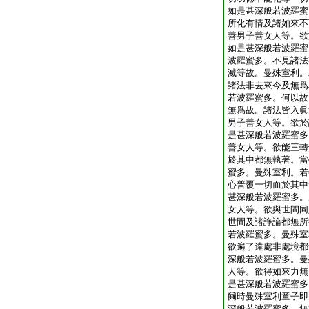
如是甚深般若波羅蜜
所化有情及諸如來不
善男子善女人等。欲
如是甚深般若波羅蜜
波羅蜜多。不見諸法
滅等故。曼殊室利。
諸法非去來今及無爲
若波羅蜜多。何以故
無爲故。諸法皆入眞
男子善女人等。欲於
是甚深般若波羅蜜多
善女人等。欲能三轉
於其中都無執著。當
蜜多。曼殊室利。若
心普覆一切而於其中
甚深般若波羅蜜多。
女人等。欲與世間同
世間及諸諍論都無所
若波羅蜜多。曼殊室
欲遍了達處非處境都
深般若波羅蜜多。曼
人等。欲得如來力無
是甚深般若波羅蜜多
爾時曼殊室利童子即
深般若波羅蜜多。無