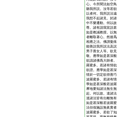
心。今所聞法如空鳥
聽我所説。汝等若欲
以者何。我所説法遠
我想不起諸見。於諸
中不樂遷動。何以故
尊。諸有請我宣説甚
如是教誡教授。以無
者離取著心。然後爲
相應之法。佛讃曼殊
能善説我所説法及説
男子善女人等。欲見
敬。應學如是甚深般
欲請諸佛爲大師者。
羅蜜多。若諸有情欲
欲證。應學如是甚深
情於一切定欲得善巧
波羅蜜多。若諸有情
學如是甚深般若波羅
摩地要知諸法無生無
起。何以故。達諸法
達諸法皆有出離無有
如是甚深般若波羅蜜
法但假施設無眞實者
波羅蜜多。若欲了知
等菩提。而無有情趣