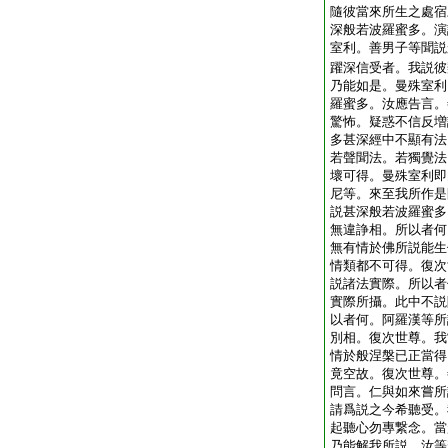
隨彼當來所生之處宿
深般若波羅蜜多。演
室利。善男子等聞説
躍深信受者。我説彼
乃能如是。曼殊室利
羅蜜多。汝應告言。
驚怖。疑惑不信反増
多甚深經中不顯有法
若聲聞法。若獨覺法
壞可得。曼殊室利即
尼等。來至我所作是
説甚深般若波羅蜜多
無違諍相。所以者何
無有情於佛所説能生
情類都不可得。復次
説諸法實際。所以者
實際所攝。此中不説
以者何。阿羅漢等所
別相。復次世尊。我
情於般涅槃已正當得
竟空故。復次世尊。
問言。仁與如來嘗所
請爲説之今希聽受。
起聽心勿專繋念。當
乃能解我所説。汝等