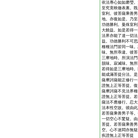
依法專心如如磨瑩。
至究竟映徹表裏。既
室利。彼菩薩乘善男
地。亦復如是。乃至
功徳勝利。曼殊室利
大饒益。如是若得一
法界亦能了達一切法
益。功徳勝利不可思
種種法門皆同一味。
味。無所乖違。彼菩
三摩地時。所演法門
脱味。寂滅味。無所
若得如是三摩地時。
能成滿菩提分法。是
薩摩訶薩能正修行一
證無上正等菩提。復
薩摩訶薩不見法界種
證無上正等菩提。若
薩法不應修行。忍大
法本性空故。彼由此
若菩薩乘善男子等。
一切空心不驚疑。由
菩提。若菩薩乘善男
空。心不迷悶亦無疑
疾證無上正等菩提