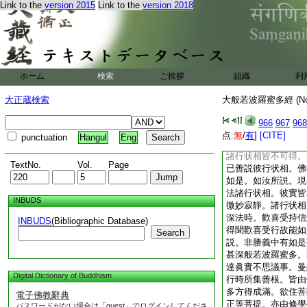
Link to the
version 2015
Link to the
version 2018
所有勝事。深生歡喜
復歡喜。彼由往昔皆
男子善女人等。聞妙
多。歡喜樂聞甞無厭
聞已讃歎倍生歡喜。
曾親近曼殊室利。供
ホーム
検索
ご挨拶
組織
利
今時能成是事。爾時
言。如來善説現在當
大正蔵検索
大般若波羅蜜多經 (N
波羅蜜多信解修行諸
汝所説。我已善説彼
966
967
968
佛言。現在當來善男
点:
無
/
有
]
[CITE]
punctuation
Hangul
Eng
相。當知即非諸行状
諸行状相皆不可得。
TextNo.
Vol.
Page
已善説彼行状相。佛
如是。如汝所説。現
法諸行状相。彼實皆
INBUDS
微妙寂靜。諸行状相
深法時。歡喜受持信
INBUDS
(Bibliographic Database)
得聞歡喜受行故能如
Search
説。非勝義中有如是
甚深般若波羅蜜多。
達眞實不思議事。曼
Digital Dictionary of Buddhism
行時所集善根。皆由
多方得成滿。欲住菩
電子佛教辭典
正等菩提。亦由修學
パスワードがない場合は「guest」でログインしてくださ