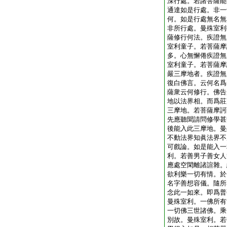
深行處。若諸菩薩能
通達如是行處。非一
何。如是行處無名無
非所行處。曼殊室利
薩修行何法。疾證無
室利童子。若菩薩摩
多。心無懈倦疾證無
室利童子。若菩薩摩
嚴三摩地者。疾證無
復白佛言。云何名爲
薩衆云何修行。佛告
地以法界相。而爲莊
三摩地。若菩薩摩訶
先應聽聞請問修學甚
後能入此三摩地。曼
不動法界知眞法界不
可戲論。如是能入一
利。若善男子善女人
應處空閑離諸諠雜。
欲利樂一切有情。於
名字善想容儀。隨所
念此一如來。即爲普
曼殊室利。一佛所有
一切佛三世諸佛。乘
別故。曼殊室利。若