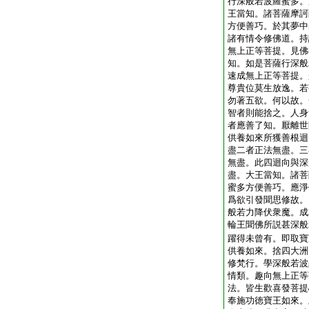
行深般若波羅蜜多。
王當知。諸菩薩摩訶
方便善巧。於其夢中
諸有情令修佛道。持
無上正等菩提。見佛
知。如是菩薩行深般
速成無上正等菩提。
尊貴位莫生放逸。若
勿著五欲。何以故。
智者則能捨之。人身
者應善了知。厭離世
供養如來所獲善根迴
盡二者正法無盡。三
無盡。此四迴向與深
盡。大王當知。諸菩
蜜多方便善巧。應淨
爲欲引發聞思修故。
般若力降伏衆魔。成
輪王聞佛所説甚深般
躍得未曾有。即取寶
供養如來。捨四大洲
修梵行。學深般若波
情類。趣向無上正等
法。皆生歡喜發菩提
奉施功徳寶王如來。