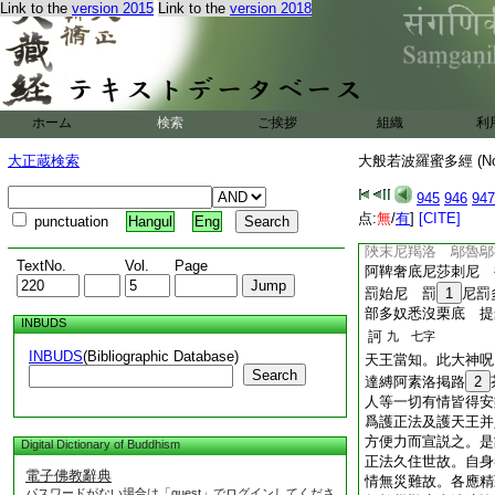
Link to the
version 2015
Link to the
version 2018
王當知。若菩薩摩訶
心不隨愛恚癡怖行名
護正法。説法修行皆
當知。三世諸佛爲護
王及人王等。令護正
作大饒益。陀羅尼曰
ホーム
検索
ご挨拶
組織
利
咀姪他 阿虎洛 
大正蔵検索
大般若波羅蜜多經 (N
去呼下
莎
窶荼 者
聲悉同
945
946
947
去聲
点:
無
/
有
]
[CITE]
punctuation
Hangul
Eng
若刹多 刹
呼
陜末尼羯洛 鄔魯鄔
TextNo.
Vol.
Page
阿鞞奢底尼莎刺尼 
罰始尼 罰
1
尼罰
部多奴悉沒栗底 提
INBUDS
訶
九 七字
INBUDS
(Bibliographic Database)
天王當知。此大神呪
Search
達縛阿素洛掲路
2
人等一切有情皆得安
爲護正法及護天王并
方便力而宣説之。是
Digital Dictionary of Buddhism
正法久住世故。自身
電子佛教辭典
情無災難故。各應精
パスワードがない場合は「guest」でログインしてくださ