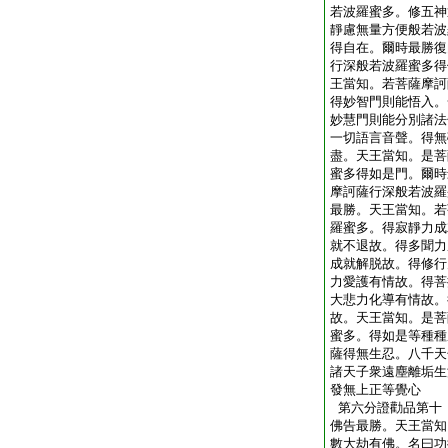
若波羅蜜多。修五神
靜慮無量方便般若波
得自在。爾時最勝復
行深般若波羅蜜多得
王當知。若菩薩摩訶
得妙智門則能悟入。
妙慧門則能分別諸法
一切語言音聲。得無
盡。天王當知。是菩
蜜多得如是門。爾時
摩訶薩行深般若波羅
最勝。天王當知。若
羅蜜多。得寂靜力成
就不退故。得多聞力
成就解脱故。得修行
力愛護有情故。得菩
大悲力化導有情故。
故。天王當知。是菩
蜜多。得如是等種種
薩得無生忍。八千天
諸天子衆遠塵離垢生
發無上正等覺心
第六分證勸品第十
佛告最勝。天王當知
數大劫有佛。名曰功