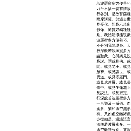
若波羅蜜多方便善巧
乃至不捨一切有情故
行各別。是故菩薩種
薩摩訶薩。於過去世
見受化。即爲示現所
影像。隨質好醜種種
別。我體明淨能現衆
波羅蜜多方便善巧。
不分別我能現身。天
行深般若波羅蜜多方
諸聽衆。心所樂見説
爲説。謂或見佛。或
聞。或見梵王。或見
瑟拏。或見護世。或
異道。或見婆羅門。
或見戌達羅。或見長
臺中。或見坐蓮花上
見説法。或見寂定。
行深般若波羅蜜多方
一形類及一威儀。而
蜜多。猶如虚空無形
有。又如虚空離諸戲
亦復如是。過諸語言
深般若波羅蜜多。一
虚空離諸分別。甚深