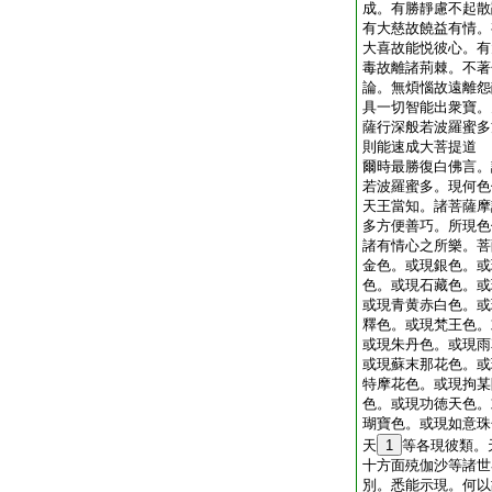
成。有勝靜慮不起散
有大慈故饒益有情。
大喜故能悦彼心。有
毒故離諸荊棘。不著
論。無煩惱故遠離怨
具一切智能出衆寶。
薩行深般若波羅蜜多
則能速成大菩提道
爾時最勝復白佛言。
若波羅蜜多。現何色
天王當知。諸菩薩摩
多方便善巧。所現色
諸有情心之所樂。菩
金色。或現銀色。或
色。或現石藏色。或
或現青黄赤白色。或
釋色。或現梵王色。
或現朱丹色。或現雨
或現蘇末那花色。或
特摩花色。或現拘某
色。或現功徳天色。
瑚寶色。或現如意珠
天
1
等各現彼類。
十方面殑伽沙等諸世
別。悉能示現。何以