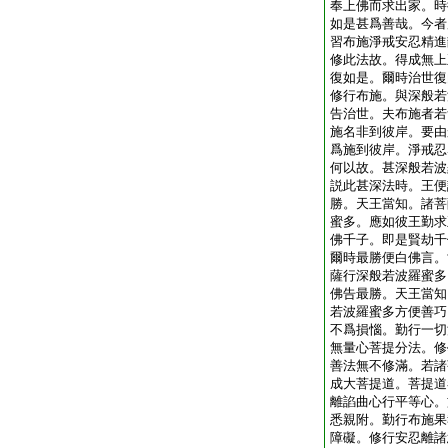
奉上佛而求出家。時
如是甚爲善哉。今者
習布施淨戒安忍精進
修此法故。得成無上
復如是。爾時治世復
修行布施。與深般若
告治世。夫布施者若
施名非到彼岸。要由
爲施到彼岸。淨戒忍
何以故。甚深般若波
説此甚深法時。王便
勝。天王當知。諸菩
蜜多。應如彼王勤求
佛千子。即是賢劫千
爾時最勝便白佛言。
薩行深般若波羅蜜多
佛告最勝。天王當知
若波羅蜜多方便善巧
不爲損惱。勤行一切
無量心菩提分法。修
善法無不修滿。若諸
成大菩提道。菩提道
離諂曲心行平等心。
悉親附。勤行布施果
障礙。修行安忍離諸