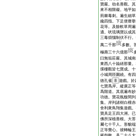
寶嚴。劫名善觀。其
來不相限礙。地平如
荊棘毒刺。遍生細草
纔四指。下足便靡擧
花等。及餘軟草周遍
適。吠琉璃寶以成其
三毒煩惱制伏不行。
萬二千那
多數。
極壽三十六億那
曰無垢莊嚴。其城南
東西八十踰繕那量。
堞樓觀皆七寶成。十
小城周匝圍繞。有四
徳孔雀
8
遊戲。於
七寶爲岸。縱廣正等
爲階道。其底遍布妙
功徳。寶花氛馥間列
集。岸列諸樹白檀赤
舍利衆鳥翔集遊戲。
寶具足王四大洲。已
佛所深植善根。大菩
屬七十千人。形貌端
正等覺心。彼轉輪王
摧怨敵。具二十八大