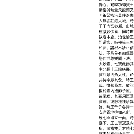
覺心。爾時功徳寶王
衆復與無量天龍藥叉
＊茶緊捺洛莫呼洛伽
入無垢莊嚴大城。時
千子内宮眷屬。出城
種微妙供養。爾時世
欲還本處。治世輪王
即還宮。時轉輪王忽
如夢。諸根不缺正信
法。不爲希有如優曇
戀仰世尊樂聞正法。
大妙臺。七寶嚴飾其
南北長十三踰繕那。
寶莊嚴四角大柱。於
共持奉獻其父。時王
哉。快知我意。欲詣
復於臺内造師子座。
後圍繞。其臺周匝垂
寶網。復散種種珍異
飾。時王千子各捧一
安詳置地往如來所。
繞七匝退立一面。時
臺下。王去寶冠及内
所。頂禮雙足右繞七
寶王如來告治世言。