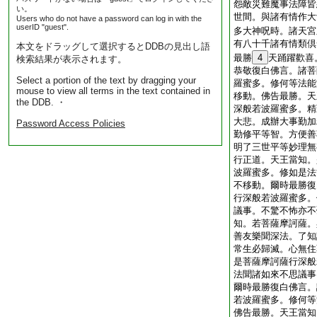
怨敵災難魔事法障皆
い。
世間。與諸有情作大
Users who do not have a password can log in with the
userID "guest".
多大神呪時。諸天宮
有八十千諸有情類倶
本文をドラッグして選択するとDDBの見出し語
最勝
4
天踊躍歡喜
検索結果が表示されます。
恭敬復白佛言。諸菩
Select a portion of the text by dragging your
羅蜜多。修何等法能
mouse to view all terms in the text contained in
移動。佛告最勝。天
the DDB. ・
深般若波羅蜜多。精
大悲。成辦大事勤加
Password Access Policies
勤修平等智。方便善
明了三世平等妙理無
行正道。天王當知。
波羅蜜多。修如是法
不移動。爾時最勝復
行深般若波羅蜜多。
議事。不驚不怖亦不
知。若菩薩摩訶薩。
善友樂聞深法。了知
常生必歸滅。心無住
是菩薩摩訶薩行深般
法聞諸如來不思議事
爾時最勝復白佛言。
若波羅蜜多。修何等
佛告最勝。天王當知