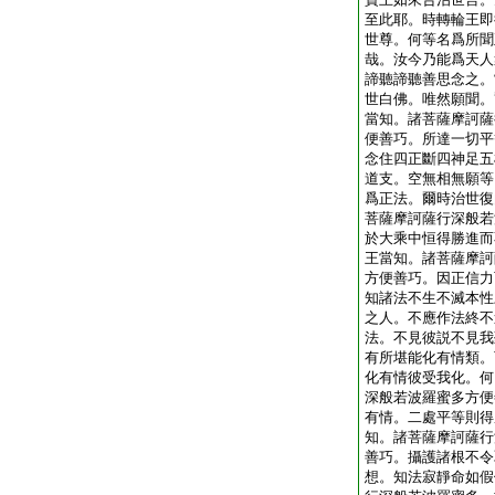
至此耶。時轉輪王即
世尊。何等名爲所聞
哉。汝今乃能爲天人
諦聽諦聽善思念之。
世白佛。唯然願聞。
當知。諸菩薩摩訶薩
便善巧。所達一切平
念住四正斷四神足五
道支。空無相無願等
爲正法。爾時治世復
菩薩摩訶薩行深般若
於大乘中恒得勝進而
王當知。諸菩薩摩訶
方便善巧。因正信力
知諸法不生不滅本性
之人。不應作法終不
法。不見彼説不見我
有所堪能化有情類。
化有情彼受我化。何
深般若波羅蜜多方便
有情。二處平等則得
知。諸菩薩摩訶薩行
善巧。攝護諸根不令
想。知法寂靜命如假