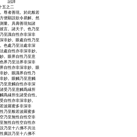
奉 詔譯
十五之二
。尊者善現。於此般若
方便顯説欲令易解。然
測量。具壽善現知諸
彼言。諸天子。色乃至
乃至識自性亦非深非
深非妙。眼處自性乃至
。色處乃至法處非深
法處自性亦非深非妙。
妙。眼界自性乃至意
色界乃至法界非深非
界自性亦非深非妙。眼
非妙。眼識界自性乃
非妙。眼觸乃至意觸
乃至意觸自性亦非深
諸受乃至意觸爲縁所
觸爲縁所生諸受自性。
受自性亦非深非妙。
若波羅蜜多非深非
性乃至般若波羅蜜多
空乃至無性自性空非
至無性自性空自性亦
説乃至十八佛不共法
性廣説乃至十八佛不