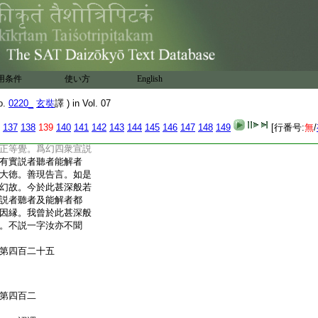
能説能聽能解者不。
。善現告言。如是諸天
。今於此甚深般若波羅
聽者及能解者都不可
人處一山谷。各住一面
於意云何。此二響聲能
用条件
使い方
English
天子言。不也大徳。善
。一切法皆如響故。今
o.
0220_
玄奘
譯 ) in Vol. 07
多相應義中。説者聽
。諸天子。如巧幻師
137
138
139
140
141
142
143
144
145
146
147
148
149
[行番号:
無
/
幻作四衆。及一如來應
正等覺。爲幻四衆宣説
有實説者聽者能解者
大徳。善現告言。如是
幻故。今於此甚深般若
説者聽者及能解者都
因縁。我曾於此甚深般
。不説一字汝亦不聞
第四百二十五
第四百二