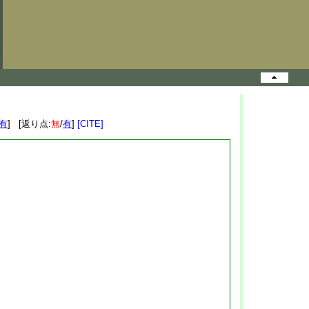
有
] [返り点:
無
/
有
]
[CITE]