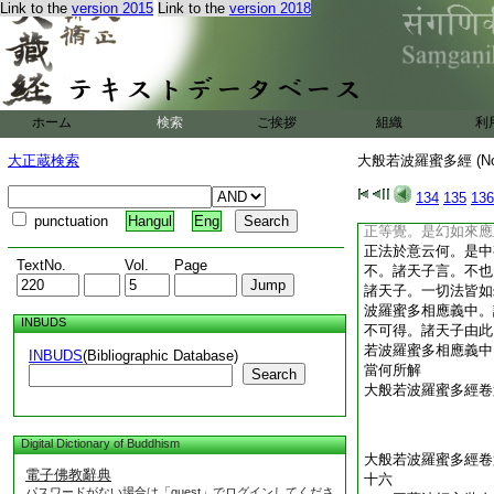
Link to the
version 2015
Link to the
version 2018
於意云何。是中有實
諸天子言。不也大徳
子。一切法皆如夢故
蜜多相應義中。説者
得。諸天子。如有二
讃佛法僧倶時發響。
ホーム
検索
ご挨拶
組織
利
互相聞互相解不。諸
現告言。如是諸天子
大正蔵検索
大般若波羅蜜多經 (N
於此甚深般若波羅蜜
者及能解者都不可得
134
135
136
或彼弟子。於四衢道
punctuation
Hangul
Eng
正等覺。是幻如來應
正法於意云何。是中
TextNo.
Vol.
Page
不。諸天子言。不也
諸天子。一切法皆如
波羅蜜多相應義中。
INBUDS
不可得。諸天子由此
若波羅蜜多相應義中
INBUDS
(Bibliographic Database)
當何所解
Search
大般若波羅蜜多經卷
Digital Dictionary of Buddhism
大般若波羅蜜多經卷
電子佛教辭典
十六
パスワードがない場合は「guest」でログインしてくださ