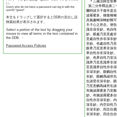
＊三藏法師玄奘
い。
第二分帝釋品第二
Users who do not have a password can log in with the
userID "guest".
爾時諸天子復作是念
波羅蜜多。雖復種種
本文をドラッグして選択するとDDBの見出し語
其義趣轉深轉妙難可
検索結果が表示されます。
天子心之所念。便告
識非深非妙。色自性
Select a portion of the text by dragging your
mouse to view all terms in the text contained in
妙。眼處乃至意處非
the DDB. ・
意處自性亦非深非妙
非妙。色處自性乃至
Password Access Policies
眼界乃至意界非深非
界自性亦非深非妙。
妙。色界自性乃至法
識界乃至意識界非深
至意識界自性亦非深
非深非妙。眼觸自性
非妙。眼觸爲縁所生
生諸受非深非妙。眼
乃至意觸爲縁所生諸
布施波羅蜜多乃至般
妙。布施波羅蜜多自
自性亦非深非妙。内
深非妙。内空自性乃
非深非妙。四念住廣
非深非妙。四念住自