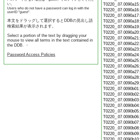
い。
T0220_.07.0090a15
Users who do not have a password can log in with the
T0220_.07.0090a16
userID "guest".
T0220_.07.0090a17
本文をドラッグして選択するとDDBの見出し語
T0220_.07.0090a18
検索結果が表示されます。
T0220_.07.0090a19
T0220_.07.0090a20
Select a portion of the text by dragging your
T0220_.07.0090a21
mouse to view all terms in the text contained in
T0220_.07.0090a22
the DDB. ・
T0220_.07.0090a23
Password Access Policies
T0220_.07.0090a24
T0220_.07.0090a25
T0220_.07.0090a26
T0220_.07.0090a27
T0220_.07.0090a28
T0220_.07.0090a29
T0220_.07.0090b01
T0220_.07.0090b02
T0220_.07.0090b03
T0220_.07.0090b04
T0220_.07.0090b05
T0220_.07.0090b06
T0220_.07.0090b07
T0220_.07.0090b08
T0220_.07.0090b09
T0220_.07.0090b10