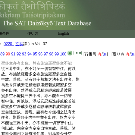
:
生諸受空耳鼻舌身意觸爲縁所生諸受空自
:
性空故。善現。諸有欲令無相之法有出住者。
:
則爲欲令夢境空亦有出住。然夢境空不能
:
從三界中出。亦不能至一切智智中住。何以
:
故。夢境空夢境空自性空故。善現。諸有欲
:
令無相之法有出住者。則爲欲令幻事陽焔
用条件
使い方
English
:
響像光影空花變化空亦有出住。然幻事空
:
乃至變化空不能從三界中出。亦不能至一
o.
0220_
玄奘
譯 ) in Vol. 07
:
切智智中住。何以故。幻事空幻事空自性空。
:
乃至變化空變化空自性空故。善現。諸有欲
89
90
91
92
93
94
95
96
97
98
99
100
[行番号:
有
/
無
] [返り点:
有
/
無
:
令無相之法有出住者。則爲欲令布施波羅
:
蜜多空亦有出住。然布施波羅蜜多空不能
:
從三界中出。亦不能至一切智智中住。何以
:
故。布施波羅蜜多空布施波羅蜜多空自性
:
空故。善現。諸有欲令無相之法有出住者。則
:
爲欲令淨戒安忍精進靜慮般若波羅蜜多空
:
亦有出住。然淨戒安忍精進靜慮般若波羅
:
蜜多空不能從三界中出。亦不能至一切智
:
智中住。何以故。淨戒安忍精進靜慮般若波
:
羅蜜多空淨戒安忍精進靜慮般若波羅蜜多
:
空自性空故。善現。諸有欲令無相之法有出
:
住者。則爲欲令内空空亦有出住。然内空空
:
不能從三界中出。亦不能至一切智智中住。
:
何以故。内空空内空空自性空故。善現。諸
:
有欲令無相之法有出住者。則爲欲令外空