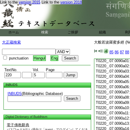
Link to the
version 2015
Link to the
version 2018
T0220_.07.0089c19
T0220_.07.0089c20
T0220_.07.0089c21
T0220_.07.0089c22
T0220_.07.0089c23
T0220_.07.0089c24
ホーム
検索
ご挨拶
組織
利
T0220_.07.0089c25
T0220_.07.0089c26
大正蔵検索
大般若波羅蜜多經 (N
T0220_.07.0089c27
T0220_.07.0089c28
85
86
87
88
T0220_.07.0089c29
punctuation
Hangul
Eng
T0220_.07.0090a01
T0220_.07.0090a02
TextNo.
Vol.
Page
T0220_.07.0090a03
T0220_.07.0090a04
T0220_.07.0090a05
INBUDS
T0220_.07.0090a06
T0220_.07.0090a07
INBUDS
(Bibliographic Database)
T0220_.07.0090a08
Search
T0220_.07.0090a09
T0220_.07.0090a10
T0220_.07.0090a11
Digital Dictionary of Buddhism
T0220_.07.0090a12
T0220_.07.0090a13
電子佛教辭典
T0220_.07.0090a14
パスワードがない場合は「guest」でログインしてくださ