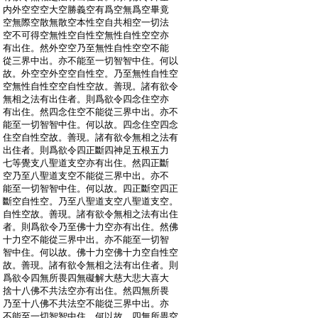
:
内外空空空大空勝義空有爲空無爲空畢竟
:
空無際空散無散空本性空自共相空一切法
:
空不可得空無性空自性空無性自性空空亦
:
有出住。然外空空乃至無性自性空空不能
:
從三界中出。亦不能至一切智智中住。何以
:
故。外空空外空空自性空。乃至無性自性空
:
空無性自性空空自性空故。善現。諸有欲令
:
無相之法有出住者。則爲欲令四念住空亦
:
有出住。然四念住空不能從三界中出。亦不
:
能至一切智智中住。何以故。四念住空四念
:
住空自性空故。善現。諸有欲令無相之法有
:
出住者。則爲欲令四正斷四神足五根五力
:
七等覺支八聖道支空亦有出住。然四正斷
:
空乃至八聖道支空不能從三界中出。亦不
:
能至一切智智中住。何以故。四正斷空四正
:
斷空自性空。乃至八聖道支空八聖道支空。
:
自性空故。善現。諸有欲令無相之法有出住
:
者。則爲欲令乃至佛十力空亦有出住。然佛
:
十力空不能從三界中出。亦不能至一切智
:
智中住。何以故。佛十力空佛十力空自性空
:
故。善現。諸有欲令無相之法有出住者。則
:
爲欲令四無所畏四無礙解大慈大悲大喜大
:
捨十八佛不共法空亦有出住。然四無所畏
:
乃至十八佛不共法空不能從三界中出。亦
:
不能至一切智智中住。何以故。四無所畏空