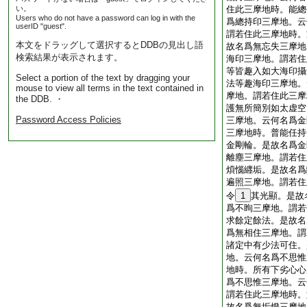
い。
住此三摩地時。能總
Users who do not have a password can log in with the
爲總持印三摩地。云
userID "guest".
謂若住此三摩地時。
本文をドラッグして選択するとDDBの見出し語
故名爲無忘失三摩地
検索結果が表示されます。
海印三摩地。謂若住
等皆趣入如大海印攝
Select a portion of the text by dragging your
法等趣海印三摩地。
mouse to view all terms in the text contained in
摩地。謂若住此三摩
the DDB. ・
護無所簡別如太虚空
Password Access Policies
三摩地。云何名爲金
三摩地時。普能任持
金剛輪。是故名爲金
離塵三摩地。謂若住
煩惱纒垢。是故名爲
遍照三摩地。謂若住
令
1
其光顯。是故
爲不眴三摩地。謂若
求餘定餘法。是故名
爲無相住三摩地。謂
諸定中有少法可住。
地。云何名爲不思惟
地時。所有下劣心心
爲不思惟三摩地。云
謂若住此三摩地時。
故名爲無垢燈三摩地