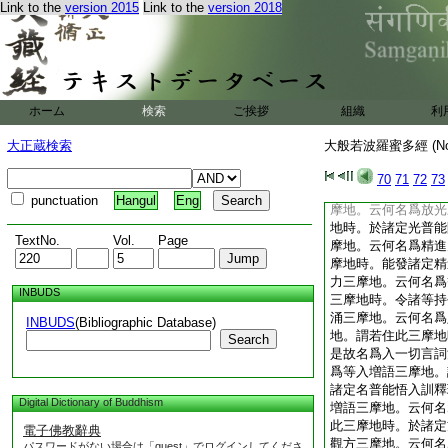
Link to the
version 2015
Link to the
version 2018
相三摩地。謂若住此
定幢相。是故名爲決
爲金剛喩三摩地。謂
諸定非彼所伏。是故
何名爲入法印三摩地
普能證入一切法印。
ホーム
検索
ご挨拶
組織
利
地。云何名爲放光無
三摩地時。放勝定光
大正蔵検索
大般若波羅蜜多經 (N
所受法。是故名爲放
名爲善立定王三摩地
70
71
72
73
於諸定王善能建立。
punctuation
Hangul
Eng
摩地。云何名爲放光
地時。於諸定光普能
TextNo.
Vol.
Page
摩地。云何名爲精進
摩地時。能發諸定精
力三摩地。云何名爲
INBUDS
三摩地時。令諸等持
涌三摩地。云何名爲
INBUDS
(Bibliographic Database)
地。謂若住此三摩地
Search
是故名爲入一切言詞
爲等入増語三摩地。
諸定名普能悟入訓釋
Digital Dictionary of Buddhism
増語三摩地。云何名
此三摩地時。於諸定
電子佛教辭典
觀方三摩地。云何名
パスワードがない場合は「guest」でログインしてくださ