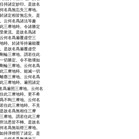
任持諸定妙印。是故名
何名爲無忘失三摩地。
於諸定相皆無忘失。是
。云何名爲諸法等趣
此三摩地時。令諸勝定
受衆流。是故名爲諸
云何名爲遍覆虚空三
地時。於諸等持遍能覆
。是故名爲遍覆虚空
剛輪三摩地。謂若住此
一切勝定。令不散壞如
剛輪三摩地。云何名爲
此三摩地時。能滅一切
離塵三摩地。云何名爲
此三摩地時。遍照諸定
名爲遍照三摩地。云何名
住此三摩地時。更不希
爲不眴三摩地。云何名
若住此三摩地時。不見
是故名爲無相住三摩
三摩地。謂若住此三摩
所法悉皆不轉。是故名
何名爲無垢燈三摩地。
如持淨燈照了諸定。是
。云何名爲無邊光三