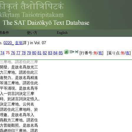
三摩地時。能決定持諸
定幢相三摩地。云何名
若住此三摩地時。能摧
名爲金剛喩三摩地。云
。謂若住此三摩地時。
是故名爲入法印三摩
用条件
使い方
English
忘失三摩地。謂若住此
照有情類。令彼憶念曾
o.
0220_
玄奘
譯 ) in Vol. 07
光無忘失三摩地。云何
。謂若住此三摩地時。
74
75
76
77
78
79
80
81
82
83
84
85
[行番号:
無
/
有
] [返り点:
無
/
有
]
是故名爲善立定王三
三摩地。謂若住此三摩
開發。是故名爲放光三
力三摩地。謂若住此三
進勢力。是故名爲精進
等涌三摩地。謂若住此
平等涌現。是故名爲等
入一切言詞決定三摩
時。於諸言詞決定悟入。
決定三摩地。云何名
謂若住此三摩地時。於
理趣。是故名爲等入
爲觀方三摩地。謂若住
方普能觀照。是故名爲
爲總持印三摩地。謂若