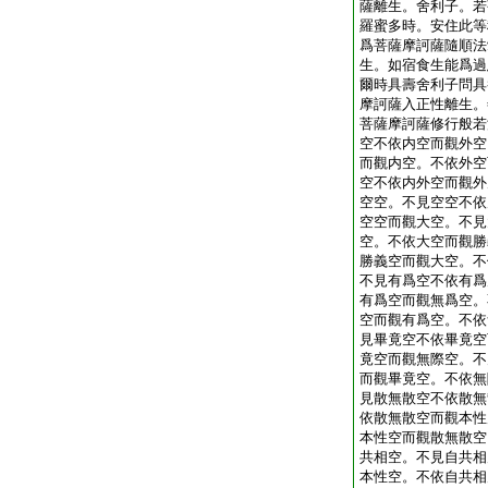
薩離生。舍利子。若
羅蜜多時。安住此等
爲菩薩摩訶薩隨順法
生。如宿食生能爲過
爾時具壽舍利子問具
摩訶薩入正性離生。
菩薩摩訶薩修行般若
空不依内空而觀外空
而觀内空。不依外空
空不依内外空而觀外
空空。不見空空不依
空空而觀大空。不見
空。不依大空而觀勝
勝義空而觀大空。不
不見有爲空不依有爲
有爲空而觀無爲空。
空而觀有爲空。不依
見畢竟空不依畢竟空
竟空而觀無際空。不
而觀畢竟空。不依無
見散無散空不依散無
依散無散空而觀本性
本性空而觀散無散空
共相空。不見自共相
本性空。不依自共相