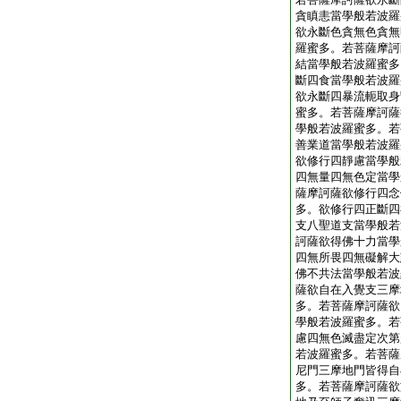
貪瞋恚當學般若波羅
欲永斷色貪無色貪無
羅蜜多。若菩薩摩訶
結當學般若波羅蜜多
斷四食當學般若波羅
欲永斷四暴流軛取身
蜜多。若菩薩摩訶薩
學般若波羅蜜多。若
善業道當學般若波羅
欲修行四靜慮當學般
四無量四無色定當學
薩摩訶薩欲修行四念
多。欲修行四正斷四
支八聖道支當學般若
訶薩欲得佛十力當學
四無所畏四無礙解大
佛不共法當學般若波
薩欲自在入覺支三摩
多。若菩薩摩訶薩欲
學般若波羅蜜多。若
慮四無色滅盡定次第
若波羅蜜多。若菩薩
尼門三摩地門皆得自
多。若菩薩摩訶薩欲