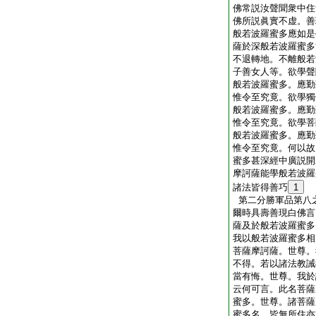
佛常説汝聲聞衆中住
佛所説眞實不虚。善
般若波羅蜜多應如是
薩於深般若波羅蜜多
不退轉地。不離般若
子善女人等。欲學聲
般若波羅蜜多。應勤
惟令至究竟。欲學獨
般若波羅蜜多。應勤
惟令至究竟。欲學菩
般若波羅蜜多。應勤
惟令至究竟。何以故
蜜多甚深經中廣説開
摩訶薩能學般若波羅
諸法皆得善巧
1
第二分勝軍品第八
爾時具壽善現白佛言
薩及於般若波羅蜜多
我以般若波羅蜜多相
菩薩摩訶薩。世尊。
不得。若以諸法教誡
當有悔。世尊。我於
云何可言。此名菩薩
蜜多。世尊。諸菩薩
蜜多名。皆無所住亦