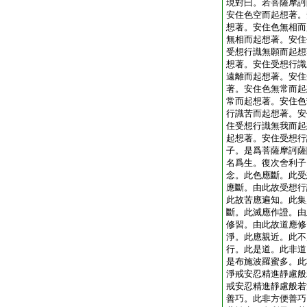
現對曰。若菩薩摩訶
安住色空而起想著。
想著。安住色無相而
無相而起想著。安住
受想行識無願而起想
想著。安住受想行識
遠離而起想著。安住
著。安住色無常而起
常而起想著。安住色
行識苦而起想著。安
住受想行識無我而起
起想著。安住受想行
子。是爲菩薩摩訶薩
名爲生。復次舍利子
念。此色應斷。此受
應斷。由此故受想行
此故苦應遍知。此集
斷。此滅應作證。由
修習。由此故道應修
淨。此應親近。此不
行。此是道。此非道
是布施波羅蜜多。此
淨戒安忍精進靜慮般
戒安忍精進靜慮般若
善巧。此非方便善巧