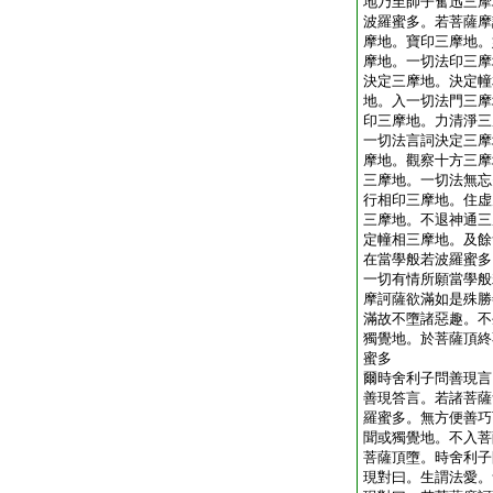
地乃至師子奮迅三摩
波羅蜜多。若菩薩摩
摩地。寶印三摩地。
摩地。一切法印三摩
決定三摩地。決定幢
地。入一切法門三摩
印三摩地。力清淨三
一切法言詞決定三摩
摩地。觀察十方三摩
三摩地。一切法無忘
行相印三摩地。住虚
三摩地。不退神通三
定幢相三摩地。及餘
在當學般若波羅蜜多
一切有情所願當學般
摩訶薩欲滿如是殊勝
滿故不墮諸惡趣。不
獨覺地。於菩薩頂終
蜜多
爾時舍利子問善現言
善現答言。若諸菩薩
羅蜜多。無方便善巧
聞或獨覺地。不入菩
菩薩頂墮。時舍利子
現對曰。生謂法愛。