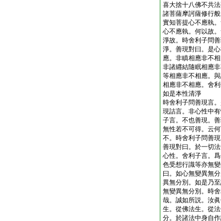
喜大捨十八佛不共法
諸菩薩摩訶薩修行般
實知菩提心不應執。
心不應執。何以故。
淨故。時舍利子問善
淨。善現對曰。是心
應。非瞋相應非不相
非諸纒結隨眠相應非
等相應非不相應。與
相應非不相應。舍利
如是本性清淨
時舍利子問善現言。
現詰言。非心性中有
子言。不也善現。善
無性若不可得。云何
不。時舍利子問善現
善現對曰。於一切法
心性。舍利子言。爲
色受想行識等亦無變
曰。如心無變異無分
異無分別。如是乃至
無變異無分別。時舍
哉。誠如所説。汝眞
生。從佛法生。從法
分。於諸法中身自作