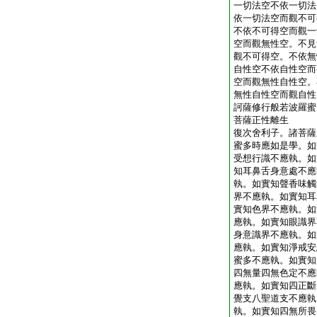
一切法空不依一切法
依一切法空而觀不可
不依不可得空而觀一
空而觀無性空。不見
觀不可得空。不依無
自性空不依自性空而
空而觀無性自性空。
無性自性空而觀自性
訶薩修行般若波羅蜜
菩薩正性離生
復次舍利子。諸菩薩
蜜多時應如是學。如
受想行識不應執。如
知耳鼻舌身意處不應
執。如實知聲香味觸
界不應執。如實知耳
實知色界不應執。如
應執。如實知眼識界
身意識界不應執。如
應執。如實知淨戒安
蜜多不應執。如實知
四無量四無色定不應
應執。如實知四正斷
覺支八聖道支不應執
執。如實知四無所畏