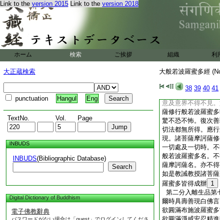
Link to the
version 2015
Link to the
version 2018
薩於一切法都無所見
不恐不怖。於一切法
時具壽善現白佛言。
摩訶薩修行般若波羅
不沈沒亦不憂悔。佛
修行般若波羅蜜多時
ホーム
検索
ご挨拶
組織
利
不得不見。由是因縁
不憂悔。具壽善現復
大正蔵検索
大般若波羅蜜多經 (N
摩訶薩修行般若波羅
一切法其心不驚不恐
38
39
40
41
薩摩訶薩修行般若波
punctuation
Hangul
Eng
意及意界不得不見。
薩修行般若波羅蜜多
TextNo.
Vol.
Page
驚不恐不怖。復次善
切法都無所得。應行
現。諸菩薩摩訶薩修
INBUDS
一切處及一切時。不
般若波羅蜜多名。不
INBUDS
(Bibliographic Database)
薩摩訶薩名。亦不得
Search
如是教誡教授諸菩薩
羅蜜多皆得成辦
1
第二分入離生品第
Digital Dictionary of Buddhism
爾時具壽善現白佛言
欲圓滿布施波羅蜜多
電子佛教辭典
欲圓滿淨戒安忍精進
パスワードがない場合は「guest」でログインしてくださ