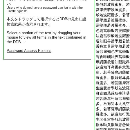
い。
學般若波羅蜜多。若
Users who do not have a password can log in with the
當學般若波羅蜜多。
userID "guest".
般若波羅蜜多。若菩
本文をドラッグして選択するとDDBの見出し語
當學般若波羅蜜多。
検索結果が表示されます。
當學般若波羅蜜多。
色處當學般若波羅蜜
Select a portion of the text by dragging your
法處當學般若波羅蜜
mouse to view all terms in the text contained in
遍知眼界當學般若波
the DDB. ・
舌身意界當學般若波
Password Access Policies
薩欲遍知色界當學般
聲香味觸法界當學般
摩訶薩欲遍知眼識界
欲遍知耳鼻舌身意識
多。若菩薩摩訶薩欲
羅蜜多。欲遍知耳鼻
羅蜜多。若菩薩摩訶
生諸受當學般若波羅
身意觸爲縁所生諸受
若菩薩摩訶薩欲遍知
多。欲遍知水火風空
多。若菩薩摩訶薩欲
羅蜜多。欲遍知行識
生老死當學般若波羅
欲永斷貪欲瞋恚愚癡
若菩薩摩訶薩欲永斷