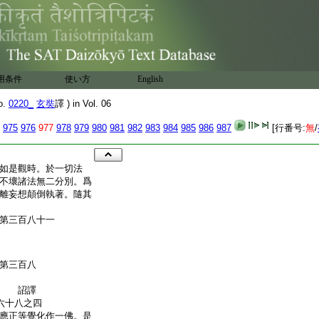
用条件
使い方
English
o.
0220_
玄奘
譯 ) in Vol. 06
975
976
977
978
979
980
981
982
983
984
985
986
987
[行番号:
無
/
如是觀時。於一切法
不壞諸法無二分別。爲
離妄想顛倒執著。隨其
第三百八十一
第三百八
奉 詔譯
六十八之四
應正等覺化作一佛。是