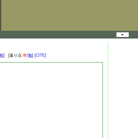
有
] [返り点:
有
/
無
]
[CITE]