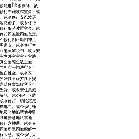
倶胝那
多衆時。彼
修行布施波羅蜜多。或
。或令修行安忍波羅
波羅蜜多。或令修行
修行般若波羅蜜多。或
修行四無量四無色定。
令修行四正斷四神足
聖道支。或令修行空
相無願解脱門。或令安
空内外空空空大空勝
竟空無際空散空無
共相空一切法空不可
性自性空。或令安
界法性不虚妄性不變
定法住實際虚空界不
聖諦。或令安住集滅
解脱。或令修行八勝
或令修行一切陀羅尼
摩地門。或令修行極
地發光地焔慧地極難
動地善慧地法雲地。
修行六神通。或令修
四無所畏四無礙解十
行大慈。或令修行大