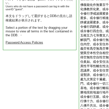
い。
佛復能化作無量百千
Users who do not have a password can log in with the
化佛教所化衆。或令
userID "guest".
令修行淨戒波羅蜜多
本文をドラッグして選択するとDDBの見出し語
蜜多。或令修行精進
検索結果が表示されます。
靜慮波羅蜜多。或令
令修行四靜慮。或令
Select a portion of the text by dragging your
或令修行四念住。或
mouse to view all terms in the text contained in
the DDB. ・
五根五力七等覺支八
解脱門。或令修行無
Password Access Policies
住内空。或令安住外
義空有爲空無爲空畢
變異空本性空自相空
得空無性空自性空無
住眞如。或令安住法
異性平等性離生性法
思議界。或令安住苦
道聖諦。或令修行八
處九次第定十遍處。
門。或令修行一切三
喜地。或令修行離垢
勝地現前地遠行地不
或令修行五眼。或令
行佛十力。或令修行
八佛不共法。或令修