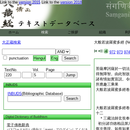
Link to the
version 2015
Link to the
version 2018
ホーム
検索
ご挨拶
組織
利
大正蔵検索
大般若波羅蜜多經 (N
972
973
974
punctuation
Hangul
Eng
菩薩摩訶薩於一切法
TextNo.
Vol.
Page
得無障智。由此智故
諸有情如實宣説。令
所應趣三乘果
INBUDS
大般若波羅蜜多經卷
INBUDS
(Bibliographic Database)
Search
大般若波羅蜜多經卷
十二
Digital Dictionary of Buddhism
＊三藏法師玄奘
初分諸功徳相品第
電子佛教辭典
復次善現。如有如來
パスワードがない場合は「guest」でログインしてくださ