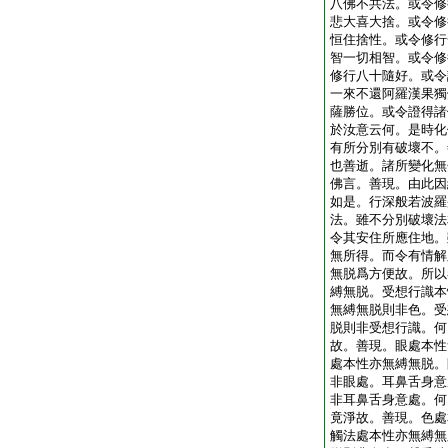
八佛不共法。或令修
悲大喜大捨。或令修
恒住捨性。或令修行
智一切相智。或令修
修行八十隨好。或令
一來不還阿羅漢果獨
薩勝位。或令證得諸
於汝意云何。是時化
有所分別有破壞不。
也善逝。諸所變化無
佛言。善現。由此因
如是。行深般若波羅
法。雖不分別破壞法
令其安住所應住地。
無所得。而令有情解
無脱爲方便故。所以
縛無脱。受想行識本
無縛無脱則非色。受
脱則非受想行識。何
故。善現。眼處本性
處本性亦無縛無脱。
非眼處。耳鼻舌身意
非耳鼻舌身意處。何
竟淨故。善現。色處
觸法處本性亦無縛無