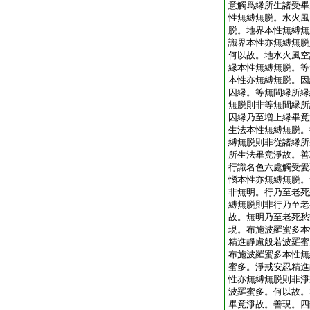
意觸爲縁所生諸受畢
性無縛無脱。水火風
脱。地界本性無縛無
識界本性亦無縛無脱
何以故。地水火風空
縁本性無縛無脱。等
本性亦無縛無脱。因
因縁。等無間縁所縁
無脱則非等無間縁所
因縁乃至増上縁畢竟
生法本性無縛無脱。
縛無脱則非從諸縁所
所生法畢竟淨故。善
行識名色六處觸受愛
惱本性亦無縛無脱。
非無明。行乃至老死
縛無脱則非行乃至老
故。無明乃至老死愁
現。布施波羅蜜多本
精進靜慮般若波羅蜜
布施波羅蜜多本性無
蜜多。淨戒安忍精進
性亦無縛無脱則非淨
波羅蜜多。何以故。
畢竟淨故。善現。四