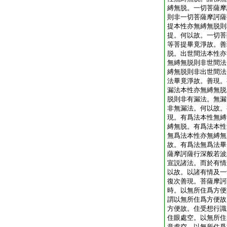
縛無脱。一切菩薩摩
則非一切菩薩摩訶薩
提本性亦無縛無脱則
提。何以故。一切菩
等菩提畢竟淨故。善
脱。出世間法本性亦
無縛無脱則非世間法
縛無脱則非出世間法
法畢竟淨故。善現。
漏法本性亦無縛無脱
脱則非有漏法。無漏
非無漏法。何以故。
現。有爲法本性無縛
縛無脱。有爲法本性
無爲法本性亦無縛無
故。有爲法無爲法畢
薩摩訶薩行深般若波
宣説諸法。而於有情
以故。以諸有情及一
復次善現。菩薩摩訶
時。以無所住爲方便
謂以無所住爲方便故
方便故。住受想行識
住眼處空。以無所住
意處空。以無所住爲