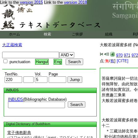
Link to the
version 2015
Link to the
version 2018
ホーム
検索
ご挨拶
組織
利
大正蔵検索
大般若波羅蜜多經 (N
970
971
972
点:
無
/
有
]
[CITE]
punctuation
Hangul
Eng
TextNo.
Vol.
Page
菩薩摩訶薩於一切法
得無障智。由此智故
諸有情如實宣説。令
INBUDS
所應趣三乘果
INBUDS
(Bibliographic Database)
大般若波羅蜜多經卷
Search
大般若波羅蜜多經卷
Digital Dictionary of Buddhism
十二
＊三藏法師玄奘
電子佛教辭典
初分諸功徳相品第
パスワードがない場合は「guest」でログインしてくださ