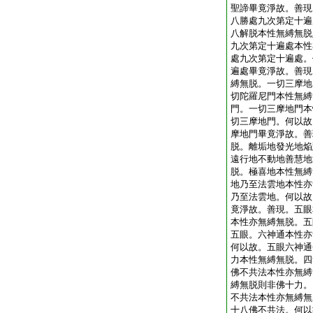
聖諦畢竟淨故。善現
八勝處九次第定十遍
八解脱本性無縛無脱
九次第定十遍處本性
處九次第定十遍處。
遍處畢竟淨故。善現
縛無脱。一切三摩地
切陀羅尼門本性無縛
門。一切三摩地門本
切三摩地門。何以故
摩地門畢竟淨故。善
脱。離垢地發光地焔
遠行地不動地善慧地
脱。極喜地本性無縛
地乃至法雲地本性亦
乃至法雲地。何以故
竟淨故。善現。五眼
本性亦無縛無脱。五
五眼。六神通本性亦
何以故。五眼六神通
力本性無縛無脱。四
佛不共法本性亦無縛
縛無脱則非佛十力。
不共法本性亦無縛無
十八佛不共法。何以