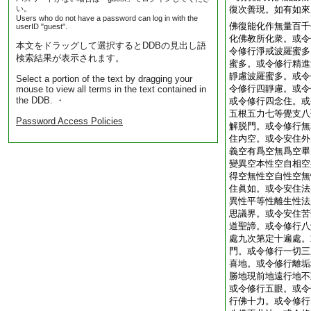
い。
復次善現。如有如來
Users who do not have a password can log in with the
佛復能化作無量百千
userID "guest".
化佛教所化衆。或令
本文をドラッグして選択するとDDBの見出し語
令修行淨戒波羅蜜多
検索結果が表示されます。
蜜多。或令修行精進
靜慮波羅蜜多。或令
Select a portion of the text by dragging your
令修行四靜慮。或令
mouse to view all terms in the text contained in
the DDB. ・
或令修行四念住。或
五根五力七等覺支八
Password Access Policies
解脱門。或令修行無
住内空。或令安住外
義空有爲空無爲空畢
變異空本性空自相空
得空無性空自性空無
住眞如。或令安住法
異性平等性離生性法
思議界。或令安住苦
道聖諦。或令修行八
處九次第定十遍處。
門。或令修行一切三
喜地。或令修行離垢
勝地現前地遠行地不
或令修行五眼。或令
行佛十力。或令修行