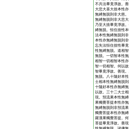
不共法畢竟淨故。善
大悲大喜大捨本性亦
無縛無脱則非大慈。
無縛無脱則非大悲大
乃至大捨畢竟淨故。
縛無脱。恒住捨性本
法本性無縛無脱則非
本性亦無縛無脱則非
忘失法恒住捨性畢竟
性無縛無脱。道相智
無脱。一切智本性無
相智一切相智本性亦
智一切相智。何以故
智畢竟淨故。善現。
無脱。八十隨好本性
士相本性無縛無脱則
十隨好本性亦無縛無
以故。三十二大士相
現。預流果本性無縛
果獨覺菩提本性亦無
無縛無脱則非預流果
獨覺菩提本性亦無縛
羅漢果獨覺菩提。何
菩提畢竟淨故。善現
性無縛無脱。諸佛無