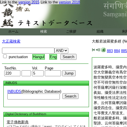
Link to the
version 2015
Link to the
version 2018
ホーム
検索
ご挨拶
組織
利
大正蔵検索
大般若波羅蜜多經 (N
883
884
885
punctuation
Hangul
Eng
波羅蜜多時。攝受内
TextNo.
Vol.
Page
空大空勝義空有爲空
散空無變異空本性空
空不可得空無性空自
INBUDS
何菩薩摩訶薩行深般
INBUDS
(Bibliographic Database)
眞如。攝受法界法性
Search
等性離生性法定法住
界。云何菩薩摩訶薩
攝受四念住。攝受四
七等覺支八聖道支。
Digital Dictionary of Buddhism
般若波羅蜜多時。攝
電子佛教辭典
聖諦。云何菩薩摩訶
パスワードがない場合は「guest」でログインしてくださ