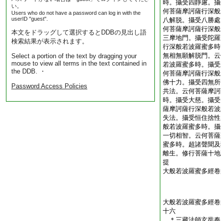
時。攝受四靜慮。攝
い。
何菩薩摩訶薩行深般
Users who do not have a password can log in with the
userID "guest".
八解脱。攝受八勝處
何菩薩摩訶薩行深般
本文をドラッグして選択するとDDBの見出し語
三摩地門。攝受陀羅
検索結果が表示されます。
行深般若波羅蜜多時
無相無願解脱門。云
Select a portion of the text by dragging your
mouse to view all terms in the text contained in
若波羅蜜多時。攝受
the DDB. ・
何菩薩摩訶薩行深般
佛十力。攝受四無所
Password Access Policies
共法。云何菩薩摩訶
時。攝受大慈。攝受
薩摩訶薩行深般若波
失法。攝受恒住捨性
般若波羅蜜多時。攝
一切相智。云何菩薩
蜜多時。超諸聲聞及
離生。修行菩薩十地
提
大般若波羅蜜多經卷
大般若波羅蜜多經卷
十六
＊三藏法師玄奘