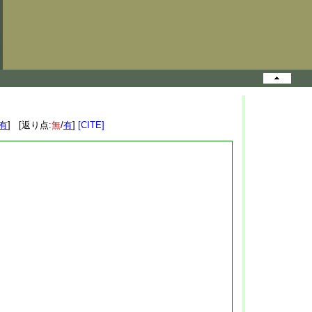
有
] [返り点:
無
/
有
]
[CITE]