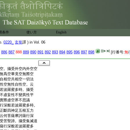
用条件
使い方
English
o.
0220_
玄奘
譯 ) in Vol. 06
886
887
888
889
890
891
892
893
894
895
896
897
898
[行番号:
無
/
空。攝受外空内外空空
無爲空畢竟空無際空
自相空共相空一切法
性空無性自性空。云
若波羅蜜多時。攝受
不虚妄性不變異性平
實際虚空界不思議
行深般若波羅蜜多時。
正斷四神足五根五力
云何菩薩摩訶薩行深
受苦聖諦。攝受集滅道
薩行深般若波羅蜜多