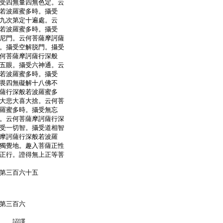
受四無量四無色定。云
若波羅蜜多時。攝受
九次第定十遍處。云
若波羅蜜多時。攝受
尼門。云何菩薩摩訶薩
。攝受空解脱門。攝受
何菩薩摩訶薩行深般
五眼。攝受六神通。云
若波羅蜜多時。攝受
畏四無礙解十八佛不
薩行深般若波羅蜜多
大悲大喜大捨。云何菩
羅蜜多時。攝受無忘
。云何菩薩摩訶薩行深
受一切智。攝受道相智
摩訶薩行深般若波羅
獨覺地。趣入菩薩正性
正行。證得無上正等菩
第三百六十五
第三百六
奉 詔譯