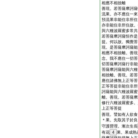
相應不相捨離
善現。若菩薩摩訶薩
流果。亦不應住一來
預流果非能住非所住
亦非能住非所住故。
與六種波羅蜜多常共
若菩薩摩訶薩恒作是
提。何以故。獨覺菩
現。是菩薩摩訶薩能
相應不相捨離。善現
念。我不應住一切菩
切菩薩摩訶薩行非能
菩薩摩訶薩能與六種
相捨離。善現。若菩
應住諸佛無上正等菩
正等菩提非能住非所
訶薩能與六種波羅蜜
離。善現。若菩薩摩
修行六種波羅蜜多。
上正等菩提
善現。譬如有人欲食
＊果。先取其子於良
守護營理。漸次生長
有花
4
果。果成熟
薩摩訶薩欲得無上正