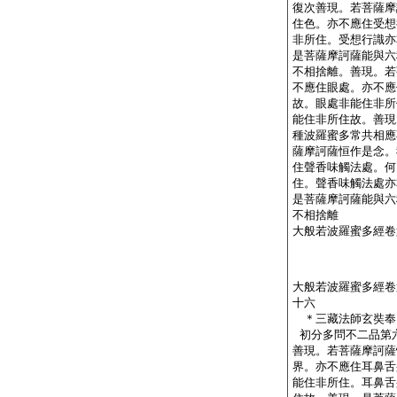
復次善現。若菩薩摩
住色。亦不應住受想
非所住。受想行識亦
是菩薩摩訶薩能與六
不相捨離。善現。若
不應住眼處。亦不應
故。眼處非能住非所
能住非所住故。善現
種波羅蜜多常共相應
薩摩訶薩恒作是念。
住聲香味觸法處。何
住。聲香味觸法處亦
是菩薩摩訶薩能與六
不相捨離
大般若波羅蜜多經卷
大般若波羅蜜多經卷
十六
＊三藏法師玄奘
初分多問不二品第
善現。若菩薩摩訶薩
界。亦不應住耳鼻舌
能住非所住。耳鼻舌