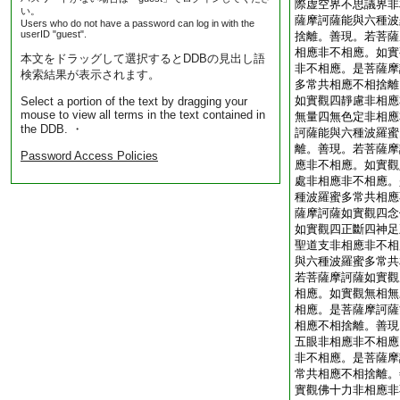
際虚空界不思議界非
い。
薩摩訶薩能與六種波
Users who do not have a password can log in with the
userID "guest".
捨離。善現。若菩薩
相應非不相應。如實
本文をドラッグして選択するとDDBの見出し語
非不相應。是菩薩摩
検索結果が表示されます。
多常共相應不相捨離
如實觀四靜慮非相應
Select a portion of the text by dragging your
mouse to view all terms in the text contained in
無量四無色定非相應
the DDB. ・
訶薩能與六種波羅蜜
離。善現。若菩薩摩
Password Access Policies
應非不相應。如實觀
處非相應非不相應。
種波羅蜜多常共相應
薩摩訶薩如實觀四念
如實觀四正斷四神足
聖道支非相應非不相
與六種波羅蜜多常共
若菩薩摩訶薩如實觀
相應。如實觀無相無
相應。是菩薩摩訶薩
相應不相捨離。善現
五眼非相應非不相應
非不相應。是菩薩摩
常共相應不相捨離。
實觀佛十力非相應非