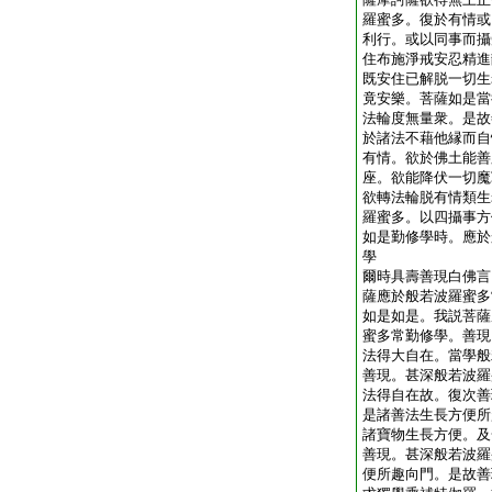
羅蜜多。復於有情或
利行。或以同事而攝
住布施淨戒安忍精進
既安住已解脱一切生
竟安樂。菩薩如是當
法輪度無量衆。是故
於諸法不藉他縁而自
有情。欲於佛土能善
座。欲能降伏一切魔
欲轉法輪脱有情類生
羅蜜多。以四攝事方
如是勤修學時。應於
學
爾時具壽善現白佛言
薩應於般若波羅蜜多
如是如是。我説菩薩
蜜多常勤修學。善現
法得大自在。當學般
善現。甚深般若波羅
法得自在故。復次善
是諸善法生長方便所
諸寶物生長方便。及
善現。甚深般若波羅
便所趣向門。是故善