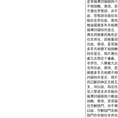
是菩薩摩訶薩能與六
不相捨離。善現。若
不應住苦聖諦。亦不
故。苦聖諦非能住非
能住非所住故。善現
種波羅蜜多常共相應
薩摩訶薩恒作是念。
應住四無量四無色定
住非所住。四無量四
住故。善現。是菩薩
多常共相應不相捨離
恒作是念。我不應住
處九次第定十遍處。
非所住。八勝處九次
非所住故。善現。是
羅蜜多常共相應不相
訶薩恒作是念。我不
四正斷四神足五根五
支。何以故。四念住
至八聖道支亦非能住
薩摩訶薩能與六種波
捨離。善現。若菩薩
住空解脱門。亦不應
以故。空解脱門非能
脱門亦非能住非所住