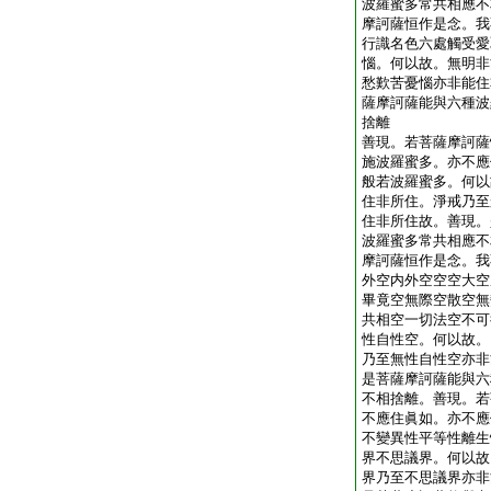
波羅蜜多常共相應不
摩訶薩恒作是念。我
行識名色六處觸受愛
惱。何以故。無明非
愁歎苦憂惱亦非能住
薩摩訶薩能與六種波
捨離
善現。若菩薩摩訶薩
施波羅蜜多。亦不應
般若波羅蜜多。何以
住非所住。淨戒乃至
住非所住故。善現。
波羅蜜多常共相應不
摩訶薩恒作是念。我
外空内外空空空大空
畢竟空無際空散空無
共相空一切法空不可
性自性空。何以故。
乃至無性自性空亦非
是菩薩摩訶薩能與六
不相捨離。善現。若
不應住眞如。亦不應
不變異性平等性離生
界不思議界。何以故
界乃至不思議界亦非