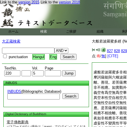
Link to the
version 2015
Link to the
version 2018
ホーム
検索
ご挨拶
組織
利
大正蔵検索
大般若波羅蜜多經 (N
827
828
829
点:
有
/
無
]
[CITE]
punctuation
Hangul
Eng
TextNo.
Vol.
Page
慮般若波羅蜜多非相
摩訶薩能與六種波羅
離。善現。若菩薩摩
INBUDS
非不相應。如實觀外
INBUDS
(Bibliographic Database)
義空有爲空無爲空畢
Search
異空本性空自相空共
空無性空自性空無性
應。是菩薩摩訶薩能
相應不相捨離。善現
Digital Dictionary of Buddhism
眞如非相應非不相應
電子佛教辭典
虚妄性不變異性平等
パスワードがない場合は「guest」でログインしてくださ