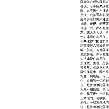
薩能與六種波羅蜜多
善現。若菩薩摩訶薩
眼。亦不應住六神通
所住。六神通亦非能
薩摩訶薩能與六種波
捨離。善現。若菩薩
住佛十力。亦不應住
慈大悲大喜大捨十八
十力非能住非所住。
不共法亦非能住非所
訶薩能與六種波羅蜜
離。善現。若菩薩摩
無忘失法。亦不應住
失法非能住非所住。
所住故。善現。是菩
蜜多常共相應不相捨
薩恒作是念。我不應
相智一切相智。何以
住。道相智一切相智
現。是菩薩摩訶薩能
相應不相捨離。善現
念。我不應住一切陀
三摩地門。何以故。
所住。一切三摩地門
現。是菩薩摩訶薩能