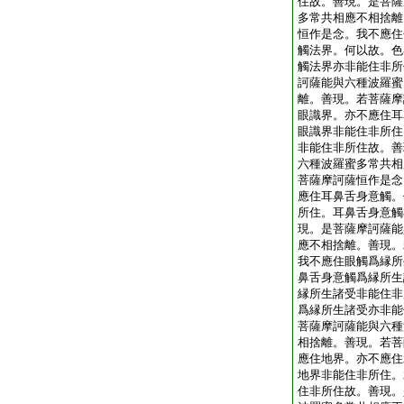
住故。善現。是菩薩
多常共相應不相捨離
恒作是念。我不應住
觸法界。何以故。色
觸法界亦非能住非所
訶薩能與六種波羅蜜
離。善現。若菩薩摩
眼識界。亦不應住耳
眼識界非能住非所住
非能住非所住故。善
六種波羅蜜多常共相
菩薩摩訶薩恒作是念
應住耳鼻舌身意觸。
所住。耳鼻舌身意觸
現。是菩薩摩訶薩能
應不相捨離。善現。
我不應住眼觸爲縁所
鼻舌身意觸爲縁所生
縁所生諸受非能住非
爲縁所生諸受亦非能
菩薩摩訶薩能與六種
相捨離。善現。若菩
應住地界。亦不應住
地界非能住非所住。
住非所住故。善現。