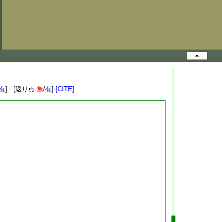
有
] [返り点:
無
/
有
]
[CITE]