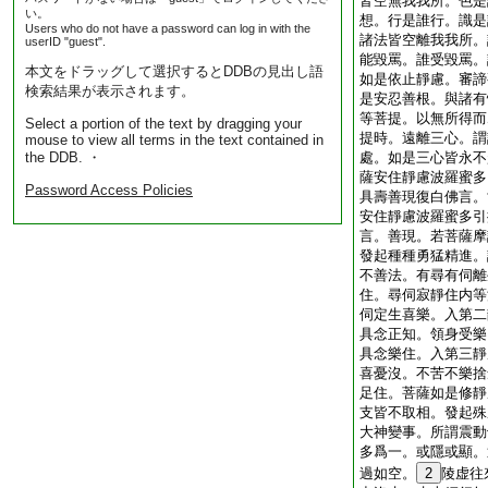
皆空無我我所。色是
い。
想。行是誰行。識是
Users who do not have a password can log in with the
諸法皆空離我我所。
userID "guest".
能毀罵。誰受毀罵。
本文をドラッグして選択するとDDBの見出し語
如是依止靜慮。審諦
検索結果が表示されます。
是安忍善根。與諸有
等菩提。以無所得而
Select a portion of the text by dragging your
提時。遠離三心。謂
mouse to view all terms in the text contained in
the DDB. ・
處。如是三心皆永不
薩安住靜慮波羅蜜多
Password Access Policies
具壽善現復白佛言。
安住靜慮波羅蜜多引
言。善現。若菩薩摩
發起種種勇猛精進。
不善法。有尋有伺離
住。尋伺寂靜住内等
伺定生喜樂。入第二
具念正知。領身受樂
具念樂住。入第三靜
喜憂沒。不苦不樂捨
足住。菩薩如是修靜
支皆不取相。發起殊
大神變事。所謂震動
多爲一。或隱或顯。
過如空。
2
陵虚往