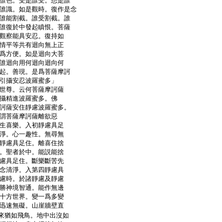
誰色。受是誰受。想是誰
誰識。如是觀時。復作是念
誰能割截。誰受割截。誰
誰復於中發起瞋恨。菩薩
觀察能具安忍。復持如
情平等共有迴向無上正
爲方便。如是迴向大菩
誰迴向用何迴向迴向何
起。善現。是爲菩薩摩訶
引攝安忍波羅蜜多」
世尊。云何菩薩摩訶薩
攝精進波羅蜜多。佛
訶薩安住靜慮波羅蜜多。
謂菩薩摩訶薩離欲惡
生喜樂。入初靜慮具足
淨。心一趣性。無尋無
靜慮具足住。離喜住捨
。聖者於中。能説能捨
慮具足住。斷樂斷苦先
念清淨。入第四靜慮具
慮時。於諸靜慮及靜慮
勝神境智通。能作無邊
十方世界。變一爲多變
迅速無礙。山崖牆壁直
來猶如飛鳥。地中出沒如