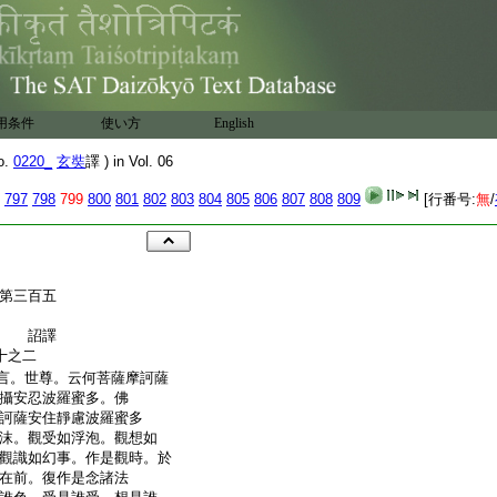
用条件
使い方
English
o.
0220_
玄奘
譯 ) in Vol. 06
797
798
799
800
801
802
803
804
805
806
807
808
809
[行番号:
無
/
第三百五
奉 詔譯
十之二
言。世尊。云何菩薩摩訶薩
攝安忍波羅蜜多。佛
訶薩安住靜慮波羅蜜多
沫。觀受如浮泡。觀想如
觀識如幻事。作是觀時。於
在前。復作是念諸法