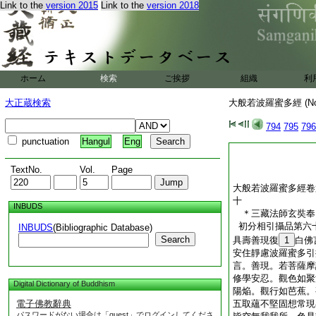
Link to the
version 2015
Link to the
version 2018
ホーム
検索
ご挨拶
組織
利
大正蔵検索
大般若波羅蜜多經 (N
794
795
796
punctuation
Hangul
Eng
TextNo.
Vol.
Page
大般若波羅蜜多經卷
十
INBUDS
＊三藏法師玄奘
初分相引攝品第六
INBUDS
(Bibliographic Database)
Search
具壽善現復
1
白佛
安住靜慮波羅蜜多引
言。善現。若菩薩摩
修學安忍。觀色如聚
Digital Dictionary of Buddhism
陽焔。觀行如芭蕉。
電子佛教辭典
五取蘊不堅固想常現
パスワードがない場合は「guest」でログインしてくださ