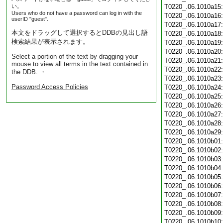
い。
T0220_.06.1010a15
Users who do not have a password can log in with the
T0220_.06.1010a16
userID "guest".
T0220_.06.1010a17
本文をドラッグして選択するとDDBの見出し語
T0220_.06.1010a18
検索結果が表示されます。
T0220_.06.1010a19
T0220_.06.1010a20
Select a portion of the text by dragging your
T0220_.06.1010a21
mouse to view all terms in the text contained in
T0220_.06.1010a22
the DDB. ・
T0220_.06.1010a23
Password Access Policies
T0220_.06.1010a24
T0220_.06.1010a25
T0220_.06.1010a26
T0220_.06.1010a27
T0220_.06.1010a28
T0220_.06.1010a29
T0220_.06.1010b01
T0220_.06.1010b02
T0220_.06.1010b03
T0220_.06.1010b04
T0220_.06.1010b05
T0220_.06.1010b06
T0220_.06.1010b07
T0220_.06.1010b08
T0220_.06.1010b09
T0220_.06.1010b10