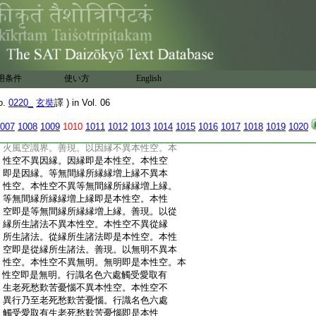
:
縁所生諸受不異本性空。本性空不異眼觸
:
爲縁所生諸受。眼觸爲縁所生諸受即是本
:
性空。本性空即是眼觸爲縁所生諸受。耳鼻
:
舌身意觸爲縁所生諸受不異本性空。本性
:
空不異耳鼻舌身意觸爲縁所生諸受。耳鼻
:
舌身意觸爲縁所生諸受即是本性空。本性
用条件
使い方
English
:
空即是耳鼻舌身意觸爲縁所生諸受。善現。
:
以地界不異本性空。本性空不異地界。地界
o.
0220_
玄奘
譯 ) in Vol. 06
:
即是本性空。本性空即是地界。水火風空識
:
界不異本性空。本性空不異水火風空識界。
007
1008
1009
1010
1011
1012
1013
1014
1015
1016
1017
1018
1019
1020
:
水火風空識界即是本性空。本性空即是水
:
火風空識界。善現。以因縁不異本性空。本
:
性空不異因縁。因縁即是本性空。本性空
:
即是因縁。等無間縁所縁縁増上縁不異本
:
性空。本性空不異等無間縁所縁縁増上縁。
:
等無間縁所縁縁増上縁即是本性空。本性
:
空即是等無間縁所縁縁増上縁。善現。以從
:
縁所生諸法不異本性空。本性空不異從縁
:
所生諸法。從縁所生諸法即是本性空。本性
:
空即是從縁所生諸法。善現。以無明不異本
:
性空。本性空不異無明。無明即是本性空。本
:
性空即是無明。行識名色六處觸受愛取有
:
生老死愁歎苦憂惱不異本性空。本性空不
:
異行乃至老死愁歎苦憂惱。行識名色六處
:
觸受愛取有生老死愁歎苦憂惱即是本性