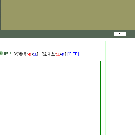
[行番号:
有
/
無
] [返り点:
無
/
有
]
[CITE]