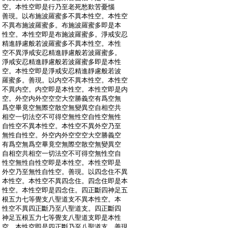
:
空。本性空即是行乃至老死愁歎苦憂惱
:
善現。以布施波羅蜜多不異本性空。本性空
:
不異布施波羅蜜多。布施波羅蜜多即是本
:
性空。本性空即是布施波羅蜜多。淨戒安忍
:
精進靜慮般若波羅蜜多不異本性空。本性
:
空不異淨戒安忍精進靜慮般若波羅蜜多。
:
淨戒安忍精進靜慮般若波羅蜜多即是本性
:
空。本性空即是淨戒安忍精進靜慮般若波
:
羅蜜多。善現。以内空不異本性空。本性空
:
不異内空。内空即是本性空。本性空即是内
:
空。外空内外空空空大空勝義空有爲空無
:
爲空畢竟空無際空散空無變異空自相空共
:
相空一切法空不可得空無性空自性空無性
:
自性空不異本性空。本性空不異外空乃至
:
無性自性空。外空内外空空空大空勝義空
:
有爲空無爲空畢竟空無際空散空無變異空
:
自相空共相空一切法空不可得空無性空自
:
性空無性自性空即是本性空。本性空即是
:
外空乃至無性自性空。善現。以四念住不異
:
本性空。本性空不異四念住。四念住即是本
:
性空。本性空即是四念住。四正斷四神足五
:
根五力七等覺支八聖道支不異本性空。本
:
性空不異四正斷乃至八聖道支。四正斷四
:
神足五根五力七等覺支八聖道支即是本性
:
空。本性空即是四正斷乃至八聖道支。善現。