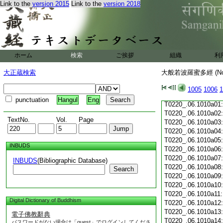
Link to the
version 2015
Link to the
version 2018
T0220_.06.1009c19
T0220_.06.1009c20
T0220_.06.1009c21
T0220_.06.1009c22
T0220_.06.1009c23
T0220_.06.1009c24
ホーム
検索
ご挨拶
組織
利
T0220_.06.1009c25
T0220_.06.1009c26
大正蔵検索
大般若波羅蜜多經 (N
T0220_.06.1009c27
T0220_.06.1009c28
1005
1006
1
T0220_.06.1009c29
punctuation
Hangul
Eng
T0220_.06.1010a01
T0220_.06.1010a02
TextNo.
Vol.
Page
T0220_.06.1010a03
T0220_.06.1010a04
T0220_.06.1010a05
INBUDS
T0220_.06.1010a06
T0220_.06.1010a07
INBUDS
(Bibliographic Database)
T0220_.06.1010a08
Search
T0220_.06.1010a09
T0220_.06.1010a10
T0220_.06.1010a11
Digital Dictionary of Buddhism
T0220_.06.1010a12
T0220_.06.1010a13
電子佛教辭典
T0220_.06.1010a14
パスワードがない場合は「guest」でログインしてくださ