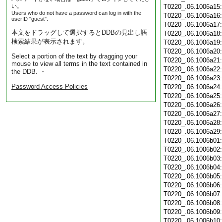
い。
T0220_.06.1006a15
Users who do not have a password can log in with the
T0220_.06.1006a16
userID "guest".
T0220_.06.1006a17
本文をドラッグして選択するとDDBの見出し語
T0220_.06.1006a18
検索結果が表示されます。
T0220_.06.1006a19
T0220_.06.1006a20
Select a portion of the text by dragging your
T0220_.06.1006a21
mouse to view all terms in the text contained in
T0220_.06.1006a22
the DDB. ・
T0220_.06.1006a23
Password Access Policies
T0220_.06.1006a24
T0220_.06.1006a25
T0220_.06.1006a26
T0220_.06.1006a27
T0220_.06.1006a28
T0220_.06.1006a29
T0220_.06.1006b01
T0220_.06.1006b02
T0220_.06.1006b03
T0220_.06.1006b04
T0220_.06.1006b05
T0220_.06.1006b06
T0220_.06.1006b07
T0220_.06.1006b08
T0220_.06.1006b09
T0220_.06.1006b10