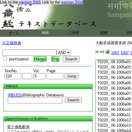
Link to the
version 2015
Link to the
version 2018
T0220_.06.1005c19
T0220_.06.1005c20
T0220_.06.1005c21
T0220_.06.1005c22
T0220_.06.1005c23
T0220_.06.1005c24
ホーム
検索
ご挨拶
組織
利
T0220_.06.1005c25
T0220_.06.1005c26
大正蔵検索
大般若波羅蜜多經 (N
T0220_.06.1005c27
T0220_.06.1005c28
1001
1002
1
T0220_.06.1005c29
punctuation
Hangul
Eng
T0220_.06.1006a01
T0220_.06.1006a02
TextNo.
Vol.
Page
T0220_.06.1006a03
T0220_.06.1006a04
T0220_.06.1006a05
INBUDS
T0220_.06.1006a06
T0220_.06.1006a07
INBUDS
(Bibliographic Database)
T0220_.06.1006a08
Search
T0220_.06.1006a09
T0220_.06.1006a10
T0220_.06.1006a11
Digital Dictionary of Buddhism
T0220_.06.1006a12
T0220_.06.1006a13
電子佛教辭典
T0220_.06.1006a14
パスワードがない場合は「guest」でログインしてくださ