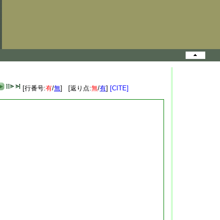
[行番号:
有
/
無
] [返り点:
無
/
有
]
[CITE]