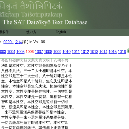
:
空。本性空即是一切陀羅尼門。一切三摩地
:
門即是本性空。本性空即是一切三摩地門。
:
空解脱門即是本性空。本性空即是空解脱
:
門。無相無願解脱門即是本性空。本性空即
:
是無相無願解脱門。極喜地即是本性空。本
:
性空即是極喜地。離垢地發光地焔慧地極
用条件
使い方
English
:
難勝地現前地遠行地不動地善慧地法雲地
:
即是本性空。本性空即是離垢地乃至法雲
o.
0220_
玄奘
譯 ) in Vol. 06
:
地。五眼即是本性空。本性空即是五眼。六
:
神通即是本性空。本性空即是六神通。佛十
003
1004
1005
1006
1007
1008
1009
1010
1011
1012
1013
1014
1015
1016
:
力即是本性空。本性空即是佛十力。四無所
:
畏四無礙解大慈大悲大喜大捨十八佛不共
:
法即是本性空。本性空即是四無所畏乃至十
:
八佛不共法。三十二大士相即是本性空。本
:
性空即是三十二大士相。八十隨好即是本性
:
空。本性空即是八十隨好。無忘失法即是本
:
性空。本性空即是無忘失法。恒住捨性即是
:
本性空。本性空即是恒住捨性。一切智即是
:
本性空。本性空即是一切智。道相智一切相
:
智即是本性空。本性空即是道相智一切相
:
智。預流果即是本性空。本性空即是預流果。
:
一來不還阿羅漢果獨覺菩提即是本性空。
:
本性空即是一來不還阿羅漢果獨覺菩提。
:
一切菩薩摩訶薩行即是本性空。本性空即
:
是一切菩薩摩訶薩行。諸佛無上正等菩提