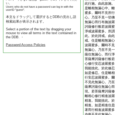
い。
此行施。由此故施。
Users who do not have a password can log in with the
是離相無漏心中。離
userID "guest".
蜜多。爾時不見所行
本文をドラッグして選択するとDDBの見出し語
心。乃至不見一切佛
検索結果が表示されます。
無漏心而行布施波羅
訶薩修行般若波羅蜜
Select a portion of the text by dragging your
淨戒波羅蜜多。所謂
mouse to view all terms in the text contained in
此。於此持戒。由此
the DDB. ・
戒。住是離相無漏心
Password Access Policies
波羅蜜多。爾時不見
無漏心。乃至不見一
薩住無漏心。而行淨
菩薩摩訶薩修行般若
心修行安忍波羅蜜多
我能捨此。於此修忍
如是修忍。住是離相
行安忍波羅蜜多。爾
不見此無漏心。乃至
薩摩訶薩住無漏心而
現。若菩薩摩訶薩修
離相心修行精進波羅
精進。我能捨此。於
精進。如是精進住是
著而行精進波羅蜜多
亦復不見此無漏心。