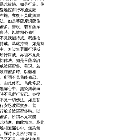
爲此故施。如是行施。住
愛離慳而行布施波羅
布施。亦復不見此無漏
法。如是菩薩摩訶薩住
蜜多。善現。若菩薩摩
多時。以離相心修行
不見我能持戒。我能捨
持戒。爲此持戒。如是持
中。無染無著而行淨戒
所行淨戒。亦復不見此
切佛法。如是菩薩摩訶
戒波羅蜜多。善現。若
波羅蜜多時。以離相
。所謂不見我能修忍。
。由此修忍。爲此修忍。
無漏心中。無染無著而
時不見所行安忍。亦復
不見一切佛法。如是菩
行安忍波羅蜜多。善
行般若波羅蜜多時。以
蜜多。所謂不見我能
此精進。由此精進。爲此
離相無漏心中。無染無
。爾時不見所行精進。
乃至不見一切佛法如是