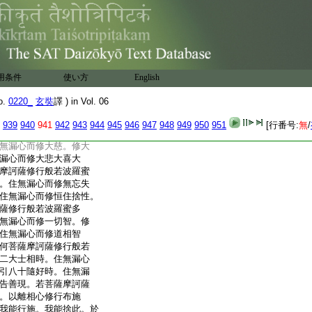
而住眞如。住法界法性
等性離生性法定法住
時。住無漏心而住法
尊。云何菩薩摩訶薩修
修五眼時。住無漏心而
。住無漏心而修六神通。
用条件
使い方
English
薩修行般若波羅蜜多
無漏心而修佛十力。修
o.
0220_
玄奘
譯 ) in Vol. 06
八佛不共法時。住無
無礙解十八佛不共
939
940
941
942
943
944
945
946
947
948
949
950
951
[行番号:
無
/
摩訶薩修行般若波羅蜜
無漏心而修大慈。修大
漏心而修大悲大喜大
摩訶薩修行般若波羅蜜
。住無漏心而修無忘失
住無漏心而修恒住捨性。
薩修行般若波羅蜜多
無漏心而修一切智。修
住無漏心而修道相智
何菩薩摩訶薩修行般若
二大士相時。住無漏心
引八十隨好時。住無漏
告善現。若菩薩摩訶薩
。以離相心修行布施
我能行施。我能捨此。於