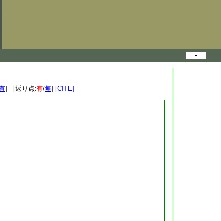
有
] [返り点:
有
/
無
]
[CITE]