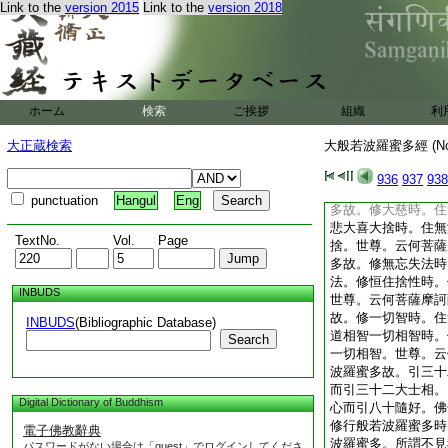
Link to the
version 2015
Link to the
version 2018
住眞如時。住無漏心
不虚妄性不變異性平
實際虚空界不思議界
界乃至不思議界。世
行般若波羅蜜多故。
修五眼。修六神通時
ホーム
検索
ご挨拶
組織
利
世尊。云何菩薩摩訶
故。修佛十力時。住
大正蔵検索
大般若波羅蜜多經 (N
四無所畏四無礙解十
漏心而修四無所畏四
936
937
938
法。世尊。云何菩薩
punctuation
Hangul
Eng
多故。修大慈時。住
悲大喜大捨時。住無
TextNo.
Vol.
Page
捨。世尊。云何菩薩
多故。修無忘失法時
法。修恒住捨性時。
INBUDS
世尊。云何菩薩摩訶
故。修一切智時。住
INBUDS
(Bibliographic Database)
道相智一切相智時。
Search
一切相智。世尊。云
波羅蜜多故。引三十
而引三十二大士相。
Digital Dictionary of Buddhism
心而引八十隨好。佛
修行般若波羅蜜多時
電子佛教辭典
波羅蜜多。所謂不見
パスワードがない場合は「guest」でログインしてくださ