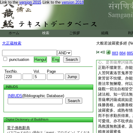
Link to the
version 2015
Link to the
version 2018
自相皆空無起無成無
一切法無作無能入諸
成就如是方便善巧。
勝善根常増長故。能
有情嚴淨佛土。雖行
果。謂不貪著由忍所
ホーム
検索
ご挨拶
組織
利
由忍所得生死勝報。
欲解脱未解脱者。修
大正蔵検索
大般若波羅蜜多經 (N
復次善現。若菩薩摩
進波羅蜜多時。以一
883
884
885
正勤被堅固鎧。勇猛
punctuation
Hangul
Eng
心。是菩薩摩訶薩爲
正勤不懼衆苦。亦能
TextNo.
Vol.
Page
人苦阿素洛苦鬼界苦
衆苦皆不怯懼。亦能
善法常無懈廢。何以
INBUDS
薩觀一切法自相皆空
諸法相。知一切法無
INBUDS
(Bibliographic Database)
菩薩摩訶薩成就如是
Search
殊勝善根。由勝善根
波羅蜜多。成熟有情
而不忻求勤所得果。
Digital Dictionary of Buddhism
可愛境。亦不耽求由
爲救護無救護者。及
電子佛教辭典
精進波羅蜜多
パスワードがない場合は「guest」でログインしてくださ