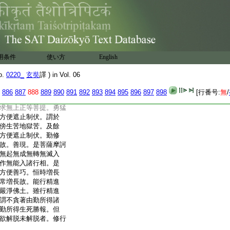
轉無滅入諸法相。知
行相。是菩薩摩訶薩
恒時増長殊勝善根。由
行安忍波羅蜜多。成熟
安忍而不忻求忍所得
得諸可愛境。亦不耽求
用条件
使い方
English
但爲救護無救護者。及
行安忍波羅蜜多
o.
0220_
玄奘
譯 ) in Vol. 06
訶薩從初發心修行精
切智智相應作意。發起
886
887
888
889
890
891
892
893
894
895
896
897
898
[行番号:
無
/
無怯遠離懈怠懶惰之
求無上正等菩提。勇猛
方便遮止制伏。謂於
傍生苦地獄苦。及餘
方便遮止制伏。勤修
故。善現。是菩薩摩訶
無起無成無轉無滅入
作無能入諸行相。是
方便善巧。恒時増長
常増長故。能行精進
嚴淨佛土。雖行精進
謂不貪著由勤所得諸
勤所得生死勝報。但
欲解脱未解脱者。修行