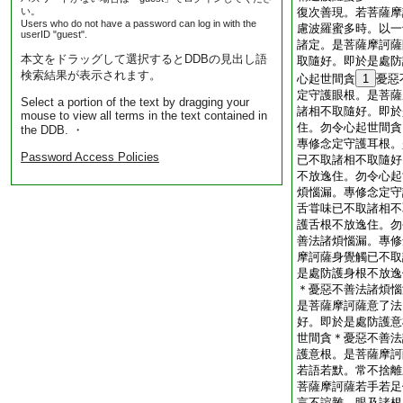
い。
復次善現。若菩薩摩
Users who do not have a password can log in with the
慮波羅蜜多時。以一
userID "guest".
諸定。是菩薩摩訶薩
本文をドラッグして選択するとDDBの見出し語
取隨好。即於是處防
検索結果が表示されます。
心起世間貪
1
憂惡
定守護眼根。是菩薩
Select a portion of the text by dragging your
諸相不取隨好。即於
mouse to view all terms in the text contained in
住。勿令心起世間貪
the DDB. ・
專修念定守護耳根。
Password Access Policies
已不取諸相不取隨好
不放逸住。勿令心起
煩惱漏。專修念定守
舌甞味已不取諸相不
護舌根不放逸住。勿
善法諸煩惱漏。專修
摩訶薩身覺觸已不取
是處防護身根不放逸
＊憂惡不善法諸煩惱
是菩薩摩訶薩意了法
好。即於是處防護意
世間貪＊憂惡不善法
護意根。是菩薩摩訶
若語若默。常不捨離
菩薩摩訶薩若手若足
言不諠雜。眼及諸根