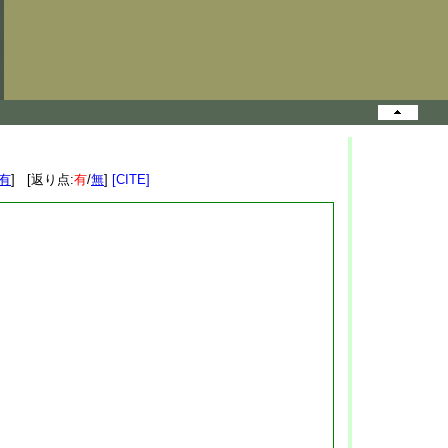
有
] [返り点:
有
/
無
]
[CITE]