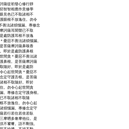
訶薩從初發心修行靜
切智智相應作意修學
眼見色已不取諸相不
護眼根不放逸住。勿令
不善法諸煩惱漏。專修念
摩訶薩耳聞聲已不取
是處防護耳根不放逸
＊憂惡不善法諸煩惱漏。
是菩薩摩訶薩鼻嗅香
。即於是處防護鼻根
世間貪＊憂惡不善法諸
護鼻根。是菩薩摩訶薩
取隨好。即於是處防
令心起世間貪＊憂惡不
念定守護舌根。是菩薩
諸相不取隨好。即於
住。勿令心起世間貪
漏。專修念定守護身根。
已不取諸相不取隨
根不放逸住。勿令心起
諸煩惱漏。專修念定守
薩若行若住若坐若臥
三摩呬多奢摩他位。是
倶不饕餮。語不剛強。
皆不紛擾。不掉不動