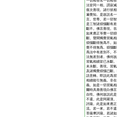
一切相智名一切相智
法皆同一相。謂寂滅
復次善現。諸行状相
遍覺知。是故説名一
言。世尊。若一切智
是三智諸煩惱斷有差
斷不。佛言善現。非
如來應正等覺一切煩
斷。聲聞獨覺習氣相
煩惱斷得無爲不。如
覺不得無爲。煩惱斷
爲法中有差別不。不
法無差別者。佛何故
習氣相續皆已永斷。
未永斷。善現。習氣
及諸獨覺煩惱已斷。
語意轉。即説此爲習
相續能引無義。非在
義。如是一切習氣相
爾時具壽善現白佛言
自性。佛何故説此是
不還。此是阿羅漢。
訶薩。此是如來應正
流。若一來。若不還
菩薩摩訶薩。若諸如