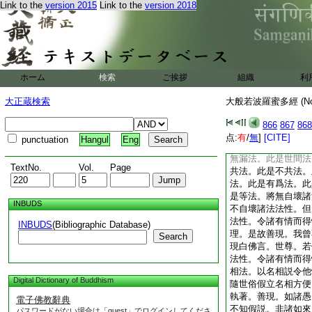
Link to the
version 2015
Link to the
version 2018
言。世尊。若菩薩摩
何如來自壞諸法法性
是受想行識。此是眼
處。此是色處。此是
界。此是耳鼻舌身意
香味觸法界。此是眼
ホーム
検索
ご挨拶
組織
利
識界。此是眼觸。此
眼觸爲縁所生諸受。
大正蔵検索
大般若波羅蜜多經 (N
縁所生諸受。此是地
此是無明。此是行識
866
867
868
生老死愁歎苦憂惱。
点:
有
/
無
]
[CITE]
punctuation
Hangul
Eng
此是善法。此是非善
無漏法。此是世間法
TextNo.
Vol.
Page
共法。此是不共法。
法。此是有爲法。此
是等法。將無自壞諸
INBUDS
不自壞諸法法性。但
法性。令諸有情而得
INBUDS
(Bibliographic Database)
理。是故善現。我曾
Search
現白佛言。世尊。若
法性。令諸有情而得
相法。以名相説令他
Digital Dictionary of Buddhism
隨世俗假立名相方便
執著。善現。如諸愚
電子佛教辭典
不知假説。非諸如來
パスワードがない場合は「guest」でログインしてくださ