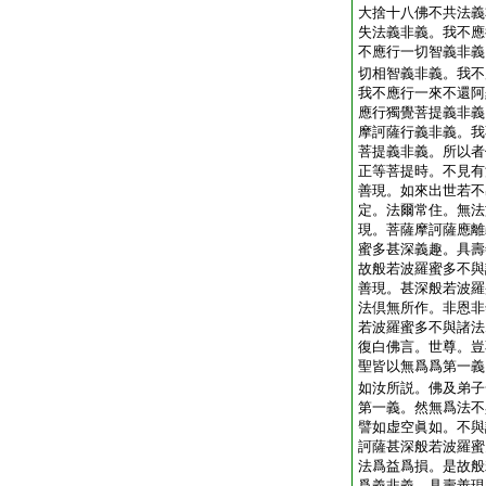
大捨十八佛不共法義
失法義非義。我不應
不應行一切智義非義
切相智義非義。我不
我不應行一來不還阿
應行獨覺菩提義非義
摩訶薩行義非義。我
菩提義非義。所以者
正等菩提時。不見有
善現。如來出世若不
定。法爾常住。無法
現。菩薩摩訶薩應離
蜜多甚深義趣。具壽
故般若波羅蜜多不與
善現。甚深般若波羅
法倶無所作。非恩非
若波羅蜜多不與諸法
復白佛言。世尊。豈
聖皆以無爲爲第一義
如汝所説。佛及弟子
第一義。然無爲法不
譬如虚空眞如。不與
訶薩甚深般若波羅蜜
法爲益爲損。是故般
爲義非義。具壽善現