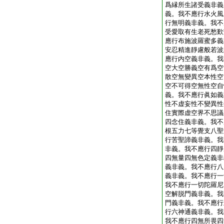
爲縁所生諸受義非義
義。我不應行水火風
行無明義非義。我不
受愛取有生老死愁歎
應行布施波羅蜜多義
安忍精進靜慮般若波
應行内空義非義。我
空大空勝義空有爲空
散空無變異空本性空
空不可得空無性空自
義。我不應行眞如義
性不虚妄性不變異性
住實際虚空界不思議
四念住義非義。我不
根五力七等覺支八聖
行苦聖諦義非義。我
非義。我不應行四靜
四無量四無色定義非
義非義。我不應行八
義非義。我不應行一
我不應行一切陀羅尼
空解脱門義非義。我
門義非義。我不應行
行六神通義非義。我
我不應行四無所畏四