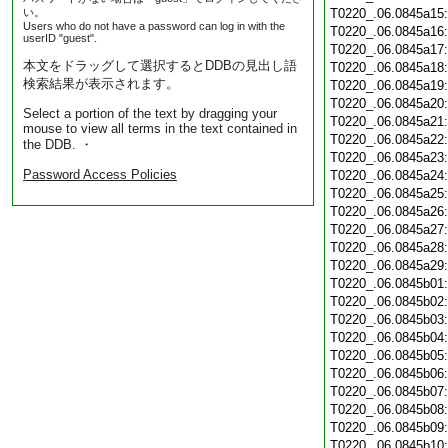
い。
T0220_.06.0845a15
Users who do not have a password can log in with the
T0220_.06.0845a16
userID "guest".
T0220_.06.0845a17
本文をドラッグして選択するとDDBの見出し語
T0220_.06.0845a18
検索結果が表示されます。
T0220_.06.0845a19
T0220_.06.0845a20
Select a portion of the text by dragging your
T0220_.06.0845a21
mouse to view all terms in the text contained in
T0220_.06.0845a22
the DDB. ・
T0220_.06.0845a23
Password Access Policies
T0220_.06.0845a24
T0220_.06.0845a25
T0220_.06.0845a26
T0220_.06.0845a27
T0220_.06.0845a28
T0220_.06.0845a29
T0220_.06.0845b01
T0220_.06.0845b02
T0220_.06.0845b03
T0220_.06.0845b04
T0220_.06.0845b05
T0220_.06.0845b06
T0220_.06.0845b07
T0220_.06.0845b08
T0220_.06.0845b09
T0220_.06.0845b10