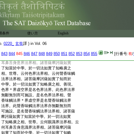
:
名聲香味觸法處法界。此聲香味觸法處法
:
界亦無斷無別而可施設。是名聲香味觸法
:
處法界相。諸菩薩摩訶薩如實了知當於中
:
學。於一切法如實了知略廣之相。世尊。云
:
何眼界法界相。云何耳鼻舌身意界法界相。
:
諸菩薩摩訶薩如實了知而於中學。於一切
用条件
使い方
English
:
法如實了知略廣之相。善現。眼界
1
界虚空
:
界是名眼界法界。此眼界法界無斷無別而
o.
0220_
玄奘
譯 ) in Vol. 06
:
可施設。是名眼界法界相。耳鼻舌身意界
:
＊界虚空界是名耳鼻舌身意界法界。此耳鼻
843
844
845
846
847
848
849
850
851
852
853
854
855
[行番号:
有
/
:
舌身意界法界亦無斷無別而可施設。是名
:
耳鼻舌身意界法界相。諸菩薩摩訶薩如實
:
了知當於中學。於一切法如實了知略廣之
:
相。世尊。云何色界法界相。云何聲香味觸
:
法界法界相。諸菩薩摩訶薩如實了知而於
:
中學。於一切法如實了知略廣之相。善現。
:
色界＊界虚空界是名色界法界。此色界法界
:
無斷無別而可施設。是名色界法界相。聲
:
香味觸法界＊界虚空界是名聲香味觸法界
:
法界。此聲香味觸法界法界亦無斷無別而
:
可施設。是名聲香味觸法界法界相。諸菩薩
:
摩訶薩如實了知當於中學。於一切法如實
:
了知略廣之相。世尊。云何眼識界法界相。云
:
何耳鼻舌身意識界法界相。諸菩薩摩訶薩
:
如實了知而於中學。於一切法如實了知略