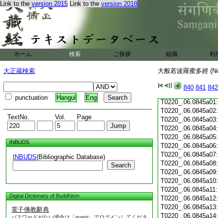
Link to the
version 2015
Link to the
version 2018
T0220_.06.0844c19
T0220_.06.0844c20
T0220_.06.0844c21
T0220_.06.0844c22
T0220_.06.0844c23
T0220_.06.0844c24
ホーム
検索
ご挨拶
組織
利
T0220_.06.0844c25
T0220_.06.0844c26
大正蔵検索
大般若波羅蜜多經 (N
T0220_.06.0844c27
T0220_.06.0844c28
840
841
842
T0220_.06.0844c29
punctuation
Hangul
Eng
T0220_.06.0845a01
T0220_.06.0845a02
TextNo.
Vol.
Page
T0220_.06.0845a03
T0220_.06.0845a04
T0220_.06.0845a05
INBUDS
T0220_.06.0845a06
T0220_.06.0845a07
INBUDS
(Bibliographic Database)
T0220_.06.0845a08
Search
T0220_.06.0845a09
T0220_.06.0845a10
T0220_.06.0845a11
Digital Dictionary of Buddhism
T0220_.06.0845a12
T0220_.06.0845a13
電子佛教辭典
T0220_.06.0845a14
パスワードがない場合は「guest」でログインしてくださ