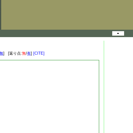
無
] [返り点:
無
/
有
]
[CITE]