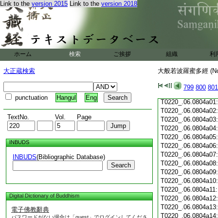
Link to the
version 2015
Link to the
version 2018
T0220_.06.0803c19
T0220_.06.0803c20
T0220_.06.0803c21
T0220_.06.0803c22
T0220_.06.0803c23
T0220_.06.0803c24
ホーム
検索
ご挨拶
組織
利
T0220_.06.0803c25
T0220_.06.0803c26
大正蔵検索
大般若波羅蜜多經 (N
T0220_.06.0803c27
T0220_.06.0803c28
799
800
801
T0220_.06.0803c29
punctuation
Hangul
Eng
T0220_.06.0804a01
T0220_.06.0804a02
TextNo.
Vol.
Page
T0220_.06.0804a03
T0220_.06.0804a04
T0220_.06.0804a05
INBUDS
T0220_.06.0804a06
T0220_.06.0804a07
INBUDS
(Bibliographic Database)
T0220_.06.0804a08
Search
T0220_.06.0804a09
T0220_.06.0804a10
T0220_.06.0804a11
Digital Dictionary of Buddhism
T0220_.06.0804a12
T0220_.06.0804a13
電子佛教辭典
T0220_.06.0804a14
パスワードがない場合は「guest」でログインしてくださ