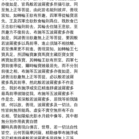
:
亦復如是。皆爲般若波羅蜜多所攝引故。同
:
至無上正等菩提。由此皆名能到彼岸。善現
:
當知。如轉輪王欲有所趣。四軍導從輪寶居
:
先。王及四軍念欲飮食輪則爲住。既飮食已
:
王念欲行輪則前去。其輪去住隨王意欲。至
:
所趣方不復前去。布施等五波羅蜜多亦復
:
如是。與諸善法欲趣無上正等菩提。要因般
:
若波羅蜜多以爲前導。進止倶隨不相捨離。
:
若至佛果更不前進。善現當知。如轉輪王七
:
寶具足。所謂輪寶象寶馬寶主藏臣寶女寶
:
將寶如意珠寶。其轉輪王欲有所至。四軍七
:
寶前後導從。爾時輪寶雖最居先。而不分別
:
前後之相。布施等五波羅蜜多亦復如是。與
:
諸善法欲趣無上正等菩提。必以般若波羅
:
蜜多爲其前導。然此般若波羅蜜多不作是
:
念。我於布施淨戒安忍精進靜慮波羅蜜多
:
最爲前導彼隨從我。布施等五波羅蜜多不
:
作是念。甚深般若波羅蜜多。居我等前我隨
:
彼。何以故。善現。波羅蜜多及一切法。自
:
性皆鈍無所能爲。虚妄不實空無所有不自
:
在相。譬如陽焔光影水月鏡中像等。其中都
:
無分別作用眞實自體
:
爾時具壽善現白佛言。世尊。若一切法自性
:
皆空。云何菩薩摩訶薩。精勤修學布施淨戒
:
安忍精進靜慮般若波羅蜜多當得無上正等