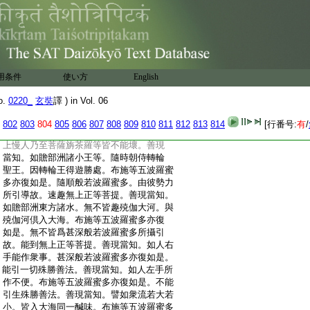
:
多。善現當知。如有女人端正巨富。若無強夫
:
所守護者。易爲惡人之所侵淩。布施等五波
:
羅蜜多亦復如是。若無般若波羅蜜多力所
:
攝護。易爲天魔及彼眷屬之所沮壞。善現當
:
知。如有女人端正巨富。若有強夫所守護者。
:
不爲惡人之所侵淩。布施等五波羅蜜多亦
用条件
使い方
English
:
復如是。若有般若波羅蜜多力所攝護。一切
:
天魔及彼眷屬不能沮壞。善現當知。如有軍
o.
0220_
玄奘
譯 ) in Vol. 06
:
將臨戰陣時。善備種種鎧鉀刀
2
仗。隣國怨
:
敵所不能害。布施等五波羅蜜多亦復如是。
802
803
804
805
806
807
808
809
810
811
812
813
814
[行番号:
有
/
:
若不遠離甚深般若波羅蜜多。天魔眷屬増
:
上慢人乃至菩薩旃茶羅等皆不能壞。善現
:
當知。如贍部洲諸小王等。隨時朝侍轉輪
:
聖王。因轉輪王得遊勝處。布施等五波羅蜜
:
多亦復如是。隨順般若波羅蜜多。由彼勢力
:
所引導故。速趣無上正等菩提。善現當知。
:
如贍部洲東方諸水。無不皆趣殑伽大河。與
:
殑伽河倶入大海。布施等五波羅蜜多亦復
:
如是。無不皆爲甚深般若波羅蜜多所攝引
:
故。能到無上正等菩提。善現當知。如人右
:
手能作衆事。甚深般若波羅蜜多亦復如是。
:
能引一切殊勝善法。善現當知。如人左手所
:
作不便。布施等五波羅蜜多亦復如是。不能
:
引生殊勝善法。善現當知。譬如衆流若大若
:
小。皆入大海同一醎味。布施等五波羅蜜多