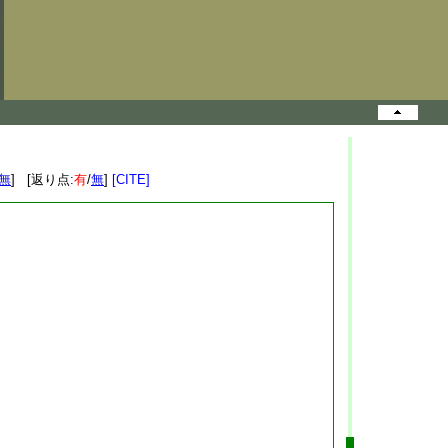
無
] [返り点:
有
/
無
]
[CITE]