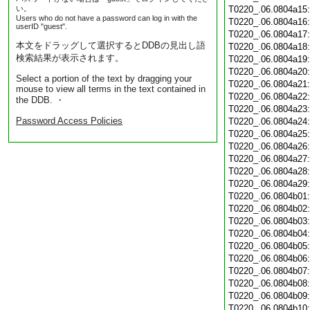
い。
T0220_.06.0804a15
Users who do not have a password can log in with the
T0220_.06.0804a16
userID "guest".
T0220_.06.0804a17
本文をドラッグして選択するとDDBの見出し語
T0220_.06.0804a18
検索結果が表示されます。
T0220_.06.0804a19
T0220_.06.0804a20
Select a portion of the text by dragging your
T0220_.06.0804a21
mouse to view all terms in the text contained in
T0220_.06.0804a22
the DDB. ・
T0220_.06.0804a23
Password Access Policies
T0220_.06.0804a24
T0220_.06.0804a25
T0220_.06.0804a26
T0220_.06.0804a27
T0220_.06.0804a28
T0220_.06.0804a29
T0220_.06.0804b01
T0220_.06.0804b02
T0220_.06.0804b03
T0220_.06.0804b04
T0220_.06.0804b05
T0220_.06.0804b06
T0220_.06.0804b07
T0220_.06.0804b08
T0220_.06.0804b09
T0220_.06.0804b10