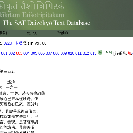
用条件
使い方
English
o.
0220_
玄奘
譯 ) in Vol. 06
801
802
803
804
805
806
807
808
809
810
811
812
813
[行番号:
無
/
第三百五
奉 詔譯
六十一之一
佛言。世尊。若菩薩摩訶薩
發心已來爲經幾時。佛
訶薩發心已來。經於無
劫。具壽善現復白佛言。
成就如是方便善巧。已
言。善現。是菩薩摩訶
沙等諸佛。具壽善現
菩薩摩訶薩成就如是