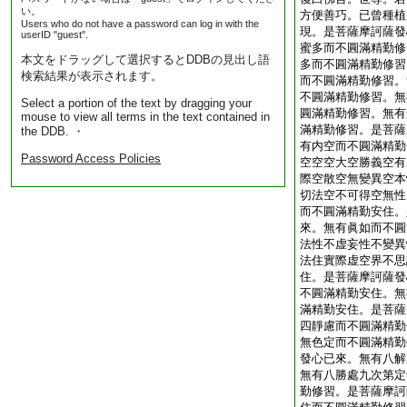
い。
方便善巧。已曾種植
Users who do not have a password can log in with the
現。是菩薩摩訶薩發
userID "guest".
蜜多而不圓滿精勤修
本文をドラッグして選択するとDDBの見出し語
多而不圓滿精勤修習
検索結果が表示されます。
而不圓滿精勤修習。
不圓滿精勤修習。無
Select a portion of the text by dragging your
圓滿精勤修習。無有
mouse to view all terms in the text contained in
滿精勤修習。是菩薩
the DDB. ・
有内空而不圓滿精勤
Password Access Policies
空空空大空勝義空有
際空散空無變異空本
切法空不可得空無性
而不圓滿精勤安住。
來。無有眞如而不圓
法性不虚妄性不變異
法住實際虚空界不思
住。是菩薩摩訶薩發
不圓滿精勤安住。無
滿精勤安住。是菩薩
四靜慮而不圓滿精勤
無色定而不圓滿精勤
發心已來。無有八解
無有八勝處九次第定
勤修習。是菩薩摩訶