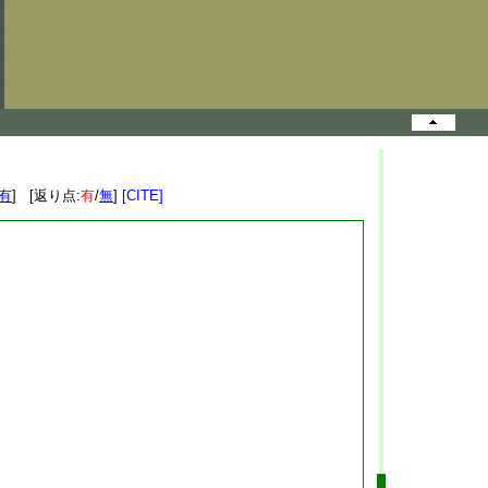
有
] [返り点:
有
/
無
]
[CITE]