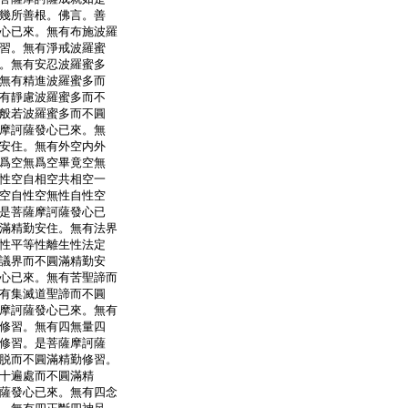
幾所善根。佛言。善
心已來。無有布施波羅
習。無有淨戒波羅蜜
。無有安忍波羅蜜多
無有精進波羅蜜多而
有靜慮波羅蜜多而不
般若波羅蜜多而不圓
摩訶薩發心已來。無
安住。無有外空内外
爲空無爲空畢竟空無
性空自相空共相空一
空自性空無性自性空
是菩薩摩訶薩發心已
滿精勤安住。無有法界
性平等性離生性法定
議界而不圓滿精勤安
心已來。無有苦聖諦而
有集滅道聖諦而不圓
摩訶薩發心已來。無有
修習。無有四無量四
修習。是菩薩摩訶薩
脱而不圓滿精勤修習。
十遍處而不圓滿精
薩發心已來。無有四念