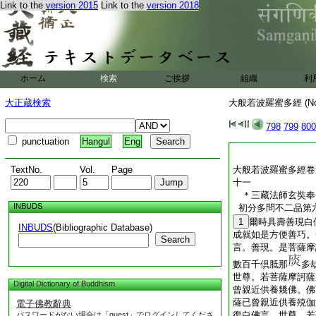
Link to the
version 2015
Link to the
version 2018
ホーム
検索
ご挨拶
組織
利
大正蔵検索
大般若波羅蜜多經 (N
798
799
800
punctuation
Hangul
Eng
TextNo.
Vol.
Page
大般若波羅蜜多經卷
十一
＊三藏法師玄奘
INBUDS
初分多問不二品第
1
爾時具壽善現白
INBUDS
(Bibliographic Database)
成就如是方便善巧。
Search
言。善現。是菩薩摩
數百千倶胝那
多
世尊。若菩薩摩訶薩
Digital Dictionary of Buddhism
曾親近供養幾佛。佛
薩已曾親近供養殑伽
電子佛教辭典
復白佛言。世尊。若
パスワードがない場合は「guest」でログインしてくださ