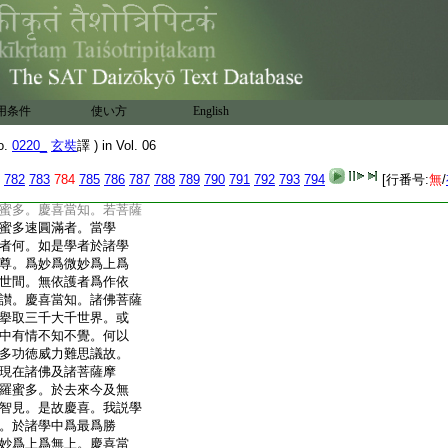
喜。如彼佛土衆會等事。
一切法亦如是。皆非眼
法。法不見法。法不知法。
行者無見者無知者無
以一切法皆無作用。能取
切法不可思議。能所思
用条件
使い方
English
法如幻事等。衆縁和合
無作受者。妄現似有無
o.
0220_
玄奘
譯 ) in Vol. 06
若菩薩摩訶薩如是知如
般若波羅蜜多。亦不執
782
783
784
785
786
787
788
789
790
791
792
793
794
[行番号:
無
/
知。若菩薩摩訶薩如是
蜜多。慶喜當知。若菩薩
蜜多速圓滿者。當學
者何。如是學者於諸學
尊。爲妙爲微妙爲上爲
世間。無依護者爲作依
讃。慶喜當知。諸佛菩薩
擧取三千大千世界。或
中有情不知不覺。何以
多功徳威力難思議故。
現在諸佛及諸菩薩摩
羅蜜多。於去來今及無
智見。是故慶喜。我説學
。於諸學中爲最爲勝
妙爲上爲無上。慶喜當