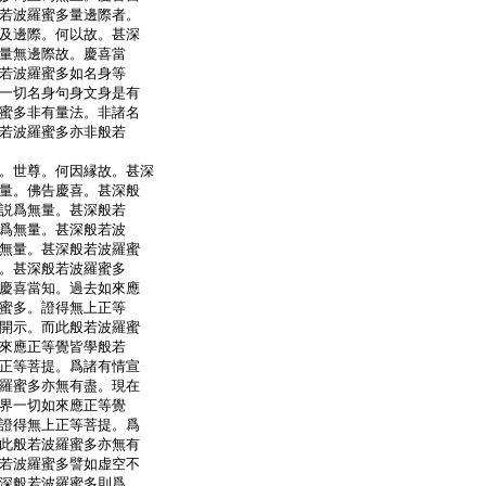
若波羅蜜多量邊際者。
及邊際。何以故。甚深
量無邊際故。慶喜當
若波羅蜜多如名身等
一切名身句身文身是有
蜜多非有量法。非諸名
若波羅蜜多亦非般若
。世尊。何因縁故。甚深
量。佛告慶喜。甚深般
説爲無量。甚深般若
爲無量。甚深般若波
無量。甚深般若波羅蜜
。甚深般若波羅蜜多
慶喜當知。過去如來應
蜜多。證得無上正等
開示。而此般若波羅蜜
來應正等覺皆學般若
正等菩提。爲諸有情宣
羅蜜多亦無有盡。現在
界一切如來應正等覺
證得無上正等菩提。爲
此般若波羅蜜多亦無有
若波羅蜜多譬如虚空不
深般若波羅蜜多則爲