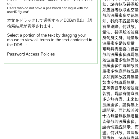
い。
知。諸有欲取甚深般
Users who do not have a password can log in with the
如愚癡者欲取虚空量
userID "guest".
般若波羅蜜多功徳無
本文をドラッグして選択するとDDBの見出し語
知。我終不説甚深般
検索結果が表示されます。
有量邊際。何以故。
量法。甚深般若波羅
Select a portion of the text by dragging your
身句身文身。能量般
mouse to view all terms in the text contained in
波羅蜜多是彼所量
the DDB. ・
爾時具壽慶喜白佛言
Password Access Policies
般若波羅蜜多説爲無
若波羅蜜多性無盡故
波羅蜜多性遠離故説
羅蜜多性寂靜故説爲
多如實際故説爲無量
如虚空故説爲無量。
正等覺皆學般若波羅
菩提。爲諸有情宣説
多亦無有盡。未來如
波羅蜜多。證得無上
説開示。而此般若波
十方無量無數無邊世
皆學般若波羅蜜多。
諸有情宣説開示。而
盡。何以故。甚深般
可盡故。諸有欲盡甚