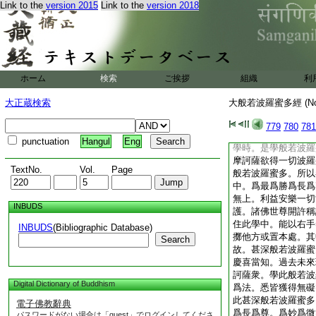
Link to the
version 2015
Link to the
version 2018
此眼所行故。佛告慶
非此土眼所行境界。
根之所行境。法不行
慶喜當知。一切法無
動無作。所以者何。
所取性遠離故。以一
ホーム
検索
ご挨拶
組織
利
議性遠離故。以一切
相似有故。以一切法
大正蔵検索
大般若波羅蜜多經 (N
堅實故。慶喜當知。
是見如是行者。是行
779
780
781
著此諸法相。慶喜當
punctuation
Hangul
Eng
學時。是學般若波羅
摩訶薩欲得一切波羅
TextNo.
Vol.
Page
般若波羅蜜多。所以
中。爲最爲勝爲長爲
無上。利益安樂一切
INBUDS
護。諸佛世尊開許稱
住此學中。能以右手
INBUDS
(Bibliographic Database)
擲他方或置本處。其
Search
故。甚深般若波羅蜜
慶喜當知。過去未來
訶薩衆。學此般若波
Digital Dictionary of Buddhism
爲法。悉皆獲得無礙
此甚深般若波羅蜜多
電子佛教辭典
爲長爲尊。爲妙爲微
パスワードがない場合は「guest」でログインしてくださ