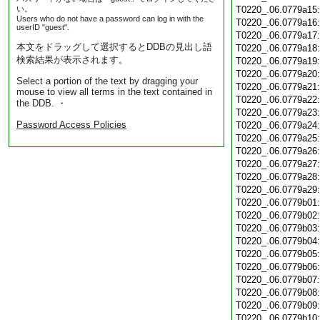
い。
T0220_.06.0779a15
Users who do not have a password can log in with the
T0220_.06.0779a16
userID "guest".
T0220_.06.0779a17
本文をドラッグして選択するとDDBの見出し語
T0220_.06.0779a18
検索結果が表示されます。
T0220_.06.0779a19
T0220_.06.0779a20
Select a portion of the text by dragging your
T0220_.06.0779a21
mouse to view all terms in the text contained in
T0220_.06.0779a22
the DDB. ・
T0220_.06.0779a23
Password Access Policies
T0220_.06.0779a24
T0220_.06.0779a25
T0220_.06.0779a26
T0220_.06.0779a27
T0220_.06.0779a28
T0220_.06.0779a29
T0220_.06.0779b01
T0220_.06.0779b02
T0220_.06.0779b03
T0220_.06.0779b04
T0220_.06.0779b05
T0220_.06.0779b06
T0220_.06.0779b07
T0220_.06.0779b08
T0220_.06.0779b09
T0220_.06.0779b10