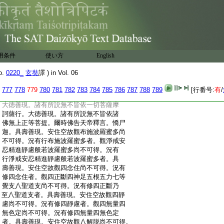
:
自性空無性自性空。大徳善現。諸有所説無
:
不皆依眞如法界法性不虚妄性不變異性平
:
等性離生性法定法住實際虚空界不思議界。
:
大徳善現。諸有所説無不皆依苦集滅道聖
:
諦。大徳善現。諸有所説無不皆依五眼六神
:
通。大徳善現。諸有所説無不皆依一切陀羅
用条件
使い方
English
:
尼門一切三摩地門。大徳善現。諸有所説無
:
不皆依佛十力四無所畏四無礙解大慈大悲
o.
0220_
玄奘
譯 ) in Vol. 06
:
大喜大捨十八佛不共法。大徳善現。諸有所
:
説無不皆依無忘失法恒住捨性。大徳善現。
777
778
779
780
781
782
783
784
785
786
787
788
789
[行番号:
有
/
:
諸有所説無不皆依一切智道相智一切相智
:
大徳善現。諸有所説無不皆依一切菩薩摩
:
訶薩行。大徳善現。諸有所説無不皆依諸
:
佛無上正等菩提。爾時佛告天帝釋言。憍尸
:
迦。具壽善現。安住空故觀布施波羅蜜多尚
:
不可得。況有行布施波羅蜜多者。觀淨戒安
:
忍精進靜慮般若波羅蜜多尚不可得。況有
:
行淨戒安忍精進靜慮般若波羅蜜多者。具
:
壽善現。安住空故觀四念住尚不可得。況有
:
修四念住者。觀四正斷四神足五根五力七等
:
覺支八聖道支尚不可得。況有修四正斷乃
:
至八聖道支者。具壽善現。安住空故觀四靜
:
慮尚不可得。況有修四靜慮者。觀四無量四
:
無色定尚不可得。況有修四無量四無色定
:
者。具壽善現。安住空故觀八解脱尚不可得。