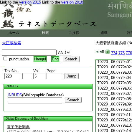
Link to the
version 2015
Link to the
version 2018
T0220_.06.0778c19
T0220_.06.0778c20
T0220_.06.0778c21
T0220_.06.0778c22
T0220_.06.0778c23
T0220_.06.0778c24
ホーム
検索
ご挨拶
組織
利
T0220_.06.0778c25
T0220_.06.0778c26
大正蔵検索
大般若波羅蜜多經 (N
T0220_.06.0778c27
T0220_.06.0778c28
774
775
776
T0220_.06.0778c29
punctuation
Hangul
Eng
T0220_.06.0779a01
T0220_.06.0779a02
TextNo.
Vol.
Page
T0220_.06.0779a03
T0220_.06.0779a04
T0220_.06.0779a05
INBUDS
T0220_.06.0779a06
T0220_.06.0779a07
INBUDS
(Bibliographic Database)
T0220_.06.0779a08
Search
T0220_.06.0779a09
T0220_.06.0779a10
T0220_.06.0779a11
Digital Dictionary of Buddhism
T0220_.06.0779a12
T0220_.06.0779a13
電子佛教辭典
T0220_.06.0779a14
パスワードがない場合は「guest」でログインしてくださ