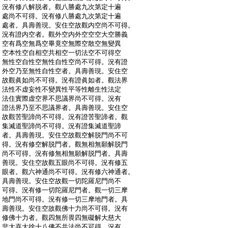
:
況有修八解脱者。觀八勝處九次第定十遍
:
處尚不可得。況有修八勝處九次第定十遍
:
處者。具壽善現。安住空故觀内空尚不可得。
:
況有證内空者。觀外空内外空空空大空勝義
:
空有爲空無爲空畢竟空無際空散空無變異
:
空本性空自相空共相空一切法空不可得空
:
無性空自性空無性自性空尚不可得。況有證
:
外空乃至無性自性空者。具壽善現。安住空
:
故觀眞如尚不可得。況有證眞如者。觀法界
:
法性不虚妄性不變異性平等性離生性法定
:
法住實際虚空界不思議界尚不可得。況有
:
證法界乃至不思議界者。具壽善現。安住空
:
故觀苦聖諦尚不可得。況有證苦聖諦者。觀
:
集滅道聖諦尚不可得。況有證集滅道聖諦
:
者。具壽善現。安住空故觀空解脱門尚不可
:
得。況有修空解脱門者。觀無相無願解脱門
:
尚不可得。況有修無相無願解脱門者。具壽
:
善現。安住空故觀五眼尚不可得。況有修五
:
眼者。觀六神通尚不可得。況有修六神通者。
:
具壽善現。安住空故觀一切陀羅尼門尚不
:
可得。況有修一切陀羅尼門者。觀一切三摩
:
地門尚不可得。況有修一切三摩地門者。具
:
壽善現。安住空故觀佛十力尚不可得。況有
:
修佛十力者。觀四無所畏四無礙解大慈大
:
悲大喜大捨十八佛不共法尚不可得。況有