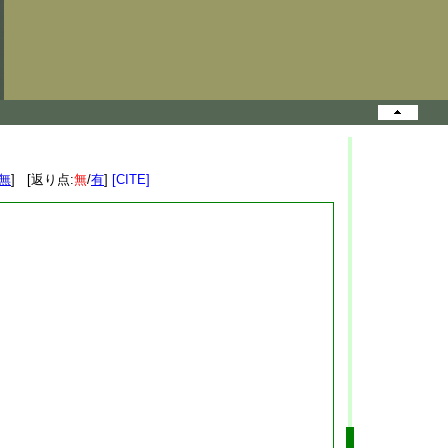
無
] [返り点:
無
/
有
]
[CITE]