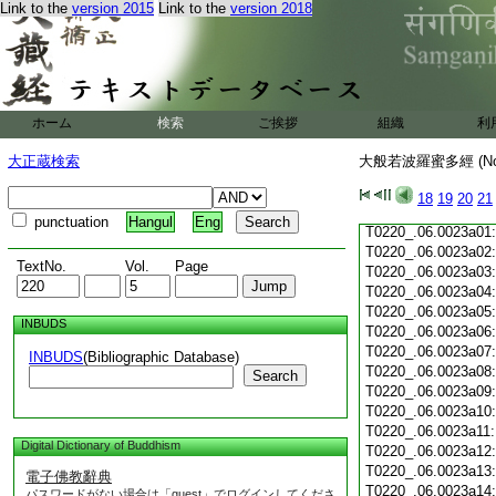
Link to the
version 2015
Link to the
version 2018
T0220_.06.0022c19
T0220_.06.0022c20
T0220_.06.0022c21
T0220_.06.0022c22
T0220_.06.0022c23
T0220_.06.0022c24
ホーム
検索
ご挨拶
組織
利
T0220_.06.0022c25
T0220_.06.0022c26
大正蔵検索
大般若波羅蜜多經 (N
T0220_.06.0022c27
T0220_.06.0022c28
18
19
20
21
T0220_.06.0022c29
punctuation
Hangul
Eng
T0220_.06.0023a01
T0220_.06.0023a02
TextNo.
Vol.
Page
T0220_.06.0023a03
T0220_.06.0023a04
T0220_.06.0023a05
INBUDS
T0220_.06.0023a06
T0220_.06.0023a07
INBUDS
(Bibliographic Database)
T0220_.06.0023a08
Search
T0220_.06.0023a09
T0220_.06.0023a10
T0220_.06.0023a11
Digital Dictionary of Buddhism
T0220_.06.0023a12
T0220_.06.0023a13
電子佛教辭典
T0220_.06.0023a14
パスワードがない場合は「guest」でログインしてくださ