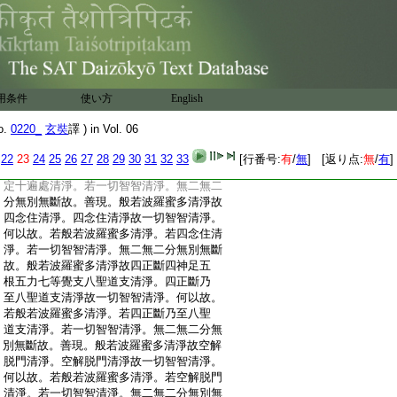
:
故四無量四無色定清淨。四無量四無色定
:
清淨故一切智智清淨。何以故。若般若波羅
:
蜜多清淨。若四無量四無色定清淨。若一切
:
智智清淨。無二無二分無別無斷故。善現。般
:
若波羅蜜多清淨故八解脱清淨。八解脱清
:
淨故一切智智清淨。何以故。若般若波羅蜜
用条件
使い方
English
:
多清淨。若八解脱清淨。若一切智智清淨。無
:
二無二分無別無斷故。般若波羅蜜多清淨
o.
0220_
玄奘
譯 ) in Vol. 06
:
故八勝處九次第定十遍處清淨。八勝處九
:
次第定十遍處清淨故一切智智清淨。何以
22
23
24
25
26
27
28
29
30
31
32
33
[行番号:
有
/
無
] [返り点:
無
/
有
]
:
故。若般若波羅蜜多清淨。若八勝處九次第
:
定十遍處清淨。若一切智智清淨。無二無二
:
分無別無斷故。善現。般若波羅蜜多清淨故
:
四念住清淨。四念住清淨故一切智智清淨。
:
何以故。若般若波羅蜜多清淨。若四念住清
:
淨。若一切智智清淨。無二無二分無別無斷
:
故。般若波羅蜜多清淨故四正斷四神足五
:
根五力七等覺支八聖道支清淨。四正斷乃
:
至八聖道支清淨故一切智智清淨。何以故。
:
若般若波羅蜜多清淨。若四正斷乃至八聖
:
道支清淨。若一切智智清淨。無二無二分無
:
別無斷故。善現。般若波羅蜜多清淨故空解
:
脱門清淨。空解脱門清淨故一切智智清淨。
:
何以故。若般若波羅蜜多清淨。若空解脱門
:
清淨。若一切智智清淨。無二無二分無別無