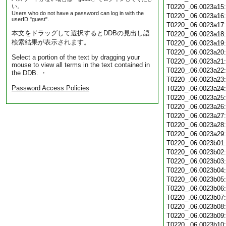
い。
T0220_.06.0023a15
Users who do not have a password can log in with the
T0220_.06.0023a16
userID "guest".
T0220_.06.0023a17
本文をドラッグして選択するとDDBの見出し語
T0220_.06.0023a18
検索結果が表示されます。
T0220_.06.0023a19
T0220_.06.0023a20
Select a portion of the text by dragging your
T0220_.06.0023a21
mouse to view all terms in the text contained in
T0220_.06.0023a22
the DDB. ・
T0220_.06.0023a23
Password Access Policies
T0220_.06.0023a24
T0220_.06.0023a25
T0220_.06.0023a26
T0220_.06.0023a27
T0220_.06.0023a28
T0220_.06.0023a29
T0220_.06.0023b01
T0220_.06.0023b02
T0220_.06.0023b03
T0220_.06.0023b04
T0220_.06.0023b05
T0220_.06.0023b06
T0220_.06.0023b07
T0220_.06.0023b08
T0220_.06.0023b09
T0220_.06.0023b10