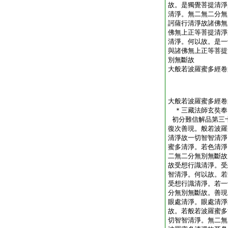
故。是獨覺菩提清淨
清淨。無二無二分無
訶薩行清淨故諸佛無
佛無上正等菩提清淨
清淨。何以故。是一
與諸佛無上正等菩提
別無斷故
大般若波羅蜜多經卷
大般若波羅蜜多經卷
＊三藏法師玄奘
初分難信解品第三
復次善現。般若波羅
清淨故一切智智清淨
蜜多清淨。若色清淨
二無二分無別無斷故
故受想行識清淨。受
智清淨。何以故。若
受想行識清淨。若一
分無別無斷故。善現
眼處清淨。眼處清淨
故。若般若波羅蜜多
切智智清淨。無二無