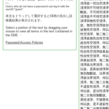
い。
清淨故一切法空清淨
Users who do not have a password can log in with the
清淨與不可得空清淨
userID "guest".
斷故。不可得空清淨
本文をドラッグして選択するとDDBの見出し語
清淨故不可得空清淨
検索結果が表示されます。
清淨與無性空清淨。
故。無性空清淨故自
Select a portion of the text by dragging your
故無性空清淨。何以
mouse to view all terms in the text contained in
性空清淨。無二無二
the DDB. ・
清淨故無性自性空清
Password Access Policies
故自性空清淨。何以
性自性空清淨。無二
性自性空清淨故眞如
性自性空清淨。何以
與眞如清淨。無二無
清淨故法界清淨。法
以故。是眞如清淨與
無別無斷故。法界清
淨故法界清淨。何以
清淨。無二無二分無
不虚妄性清淨。不虚
何以故。是法性清淨
無二分無別無斷故。
異性清淨。不變異性
何以故。是不虚妄性
無二無二分無別無斷