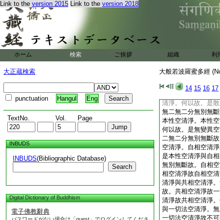
Link to the
version 2015
Link to the
version 2018
空清淨。何以故。是
淨。無二無二分無別
畢竟空清淨。畢竟空
以故。是無爲空清淨
二分無別無斷故。畢
淨。無際空清淨故畢
ホーム
検索
ご挨拶
組織
利
畢竟空清淨與無際空
別無斷故。無際空清
大正蔵検索
大般若波羅蜜多經 (N
淨故無際空清淨。何
散空清淨。無二無二
14
15
16
17
淨故無變異空清淨。
punctuation
Hangul
Eng
清淨。何以故。是散
無二無二分無別無斷
TextNo.
Vol.
Page
本性空清淨。本性空
何以故。是無變異空
二無二分無別無斷故
INBUDS
空清淨。自相空清淨
是本性空清淨與自相
INBUDS
(Bibliographic Database)
無別無斷故。自相空
Search
相空清淨故自相空清
清淨與共相空清淨。
故。共相空清淨故一
Digital Dictionary of Buddhism
清淨故共相空清淨。
與一切法空清淨。無
電子佛教辭典
一切法空清淨故不可
パスワードがない場合は「guest」でログインしてくださ