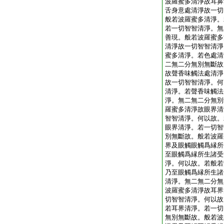
波羅蜜多清淨故耳鼻
舌身意處清淨故一切
般若波羅蜜多清淨。
若一切智智清淨。無
善現。般若波羅蜜多
清淨故一切智智清淨
蜜多清淨。若色處清
二無二分無別無斷故
故聲香味觸法處清淨
故一切智智清淨。何
清淨。若聲香味觸法
淨。無二無二分無別
羅蜜多清淨故眼界清
智智清淨。何以故。
眼界清淨。若一切智
別無斷故。般若波羅
界及眼觸眼觸爲縁所
至眼觸爲縁所生諸受
淨。何以故。若般若
乃至眼觸爲縁所生諸
清淨。無二無二分無
波羅蜜多清淨故耳界
切智智清淨。何以故
若耳界清淨。若一切
無別無斷故。般若波