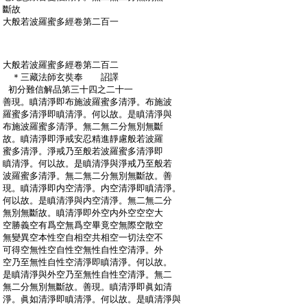
:
斷故
:
大般若波羅蜜多經卷第二百一
:
大般若波羅蜜多經卷第二百二
:
＊三藏法師玄奘奉 詔譯
:
初分難信解品第三十四之二十一
:
善現。瞋清淨即布施波羅蜜多清淨。布施波
:
羅蜜多清淨即瞋清淨。何以故。是瞋清淨與
:
布施波羅蜜多清淨。無二無二分無別無斷
:
故。瞋清淨即淨戒安忍精進靜慮般若波羅
:
蜜多清淨。淨戒乃至般若波羅蜜多清淨即
:
瞋清淨。何以故。是瞋清淨與淨戒乃至般若
:
波羅蜜多清淨。無二無二分無別無斷故。善
:
現。瞋清淨即内空清淨。内空清淨即瞋清淨。
:
何以故。是瞋清淨與内空清淨。無二無二分
:
無別無斷故。瞋清淨即外空内外空空空大
:
空勝義空有爲空無爲空畢竟空無際空散空
:
無變異空本性空自相空共相空一切法空不
:
可得空無性空自性空無性自性空清淨。外
:
空乃至無性自性空清淨即瞋清淨。何以故。
:
是瞋清淨與外空乃至無性自性空清淨。無二
:
無二分無別無斷故。善現。瞋清淨即眞如清
:
淨。眞如清淨即瞋清淨。何以故。是瞋清淨與