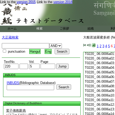
Link to the
version 2015
Link to the
version 2018
T0220_.06.0005c19
T0220_.06.0005c20
T0220_.06.0005c21
T0220_.06.0005c22
T0220_.06.0005c23
T0220_.06.0005c24
ホーム
検索
ご挨拶
組織
利
T0220_.06.0005c25
T0220_.06.0005c26
大正蔵検索
大般若波羅蜜多經 (N
T0220_.06.0005c27
T0220_.06.0005c28
1
2
3
4
5
6
T0220_.06.0005c29
punctuation
Hangul
Eng
T0220_.06.0006a01
T0220_.06.0006a02
TextNo.
Vol.
Page
T0220_.06.0006a03
T0220_.06.0006a04
T0220_.06.0006a05
INBUDS
T0220_.06.0006a06
T0220_.06.0006a07
INBUDS
(Bibliographic Database)
T0220_.06.0006a08
Search
T0220_.06.0006a09
T0220_.06.0006a10
T0220_.06.0006a11
Digital Dictionary of Buddhism
T0220_.06.0006a12
T0220_.06.0006a13
電子佛教辭典
T0220_.06.0006a14
パスワードがない場合は「guest」でログインしてくださ