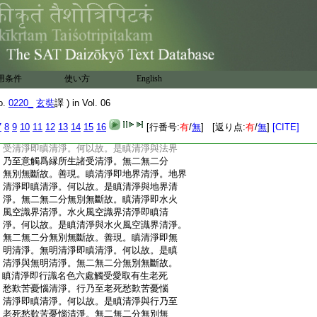
:
善現。瞋清淨即身界清淨。身界清淨即瞋清
:
淨。何以故。是瞋清淨與身界清淨。無二無
:
二分無別無斷故。瞋清淨即觸界身識界及
:
身觸身觸爲縁所生諸受清淨。觸界乃至身
:
觸爲縁所生諸受清淨即瞋清淨。何以故。是
:
瞋清淨與觸界乃至身觸爲縁所生諸受清
用条件
使い方
English
:
淨。無二無二分無別無斷故。善現。瞋清淨
:
即意界清淨。意界清淨即瞋清淨。何以故。是
o.
0220_
玄奘
譯 ) in Vol. 06
:
瞋清淨與意界清淨。無二無二分無別無斷
:
故。瞋清淨即法界意識界及意觸意觸爲縁
7
8
9
10
11
12
13
14
15
16
[行番号:
有
/
無
] [返り点:
有
/
無
]
[CITE]
:
所生諸受清淨。法界乃至意觸爲縁所生諸
:
受清淨即瞋清淨。何以故。是瞋清淨與法界
:
乃至意觸爲縁所生諸受清淨。無二無二分
:
無別無斷故。善現。瞋清淨即地界清淨。地界
:
清淨即瞋清淨。何以故。是瞋清淨與地界清
:
淨。無二無二分無別無斷故。瞋清淨即水火
:
風空識界清淨。水火風空識界清淨即瞋清
:
淨。何以故。是瞋清淨與水火風空識界清淨。
:
無二無二分無別無斷故。善現。瞋清淨即無
:
明清淨。無明清淨即瞋清淨。何以故。是瞋
:
清淨與無明清淨。無二無二分無別無斷故。
:
瞋清淨即行識名色六處觸受愛取有生老死
:
愁歎苦憂惱清淨。行乃至老死愁歎苦憂惱
:
清淨即瞋清淨。何以故。是瞋清淨與行乃至
:
老死愁歎苦憂惱清淨。無二無二分無別無