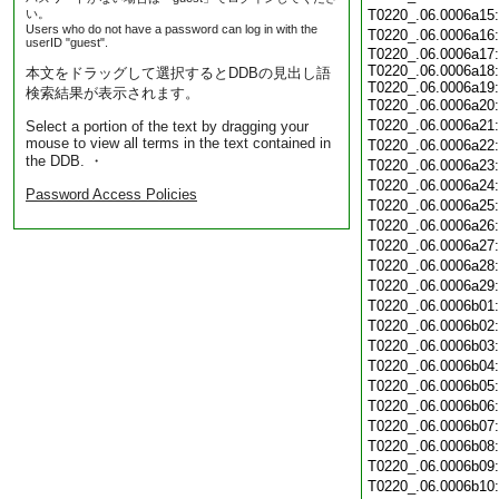
い。
T0220_.06.0006a15
Users who do not have a password can log in with the
T0220_.06.0006a16
userID "guest".
T0220_.06.0006a17:
T0220_.06.0006a18:
本文をドラッグして選択するとDDBの見出し語
T0220_.06.0006a19:
検索結果が表示されます。
T0220_.06.0006a20
T0220_.06.0006a21
Select a portion of the text by dragging your
mouse to view all terms in the text contained in
T0220_.06.0006a22
the DDB. ・
T0220_.06.0006a23
T0220_.06.0006a24
Password Access Policies
T0220_.06.0006a25
T0220_.06.0006a26
T0220_.06.0006a27
T0220_.06.0006a28
T0220_.06.0006a29
T0220_.06.0006b01
T0220_.06.0006b02
T0220_.06.0006b03
T0220_.06.0006b04
T0220_.06.0006b05
T0220_.06.0006b06
T0220_.06.0006b07
T0220_.06.0006b08
T0220_.06.0006b09
T0220_.06.0006b10