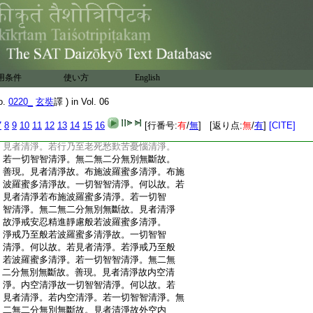
:
地界清淨。若一切智智清淨。無二無二分無
:
別無斷故。見者清淨故水火風空識界清淨。
:
水火風空識界清淨故一切智智清淨。何以
:
故。若見者清淨。若水火風空識界清淨。若
:
一切智智清淨。無二無二分無別無斷故。善
:
現。見者清淨故。無明清淨。無明清淨故。一
用条件
使い方
English
:
切智智清淨。何以故。若見者清淨。若無明
:
清淨。若一切智智清淨。無二無二分無別無
o.
0220_
玄奘
譯 ) in Vol. 06
:
斷故。見者清淨故行識名色六處觸受愛取
:
有生老死愁歎苦憂惱清淨。行乃至老死愁
7
8
9
10
11
12
13
14
15
16
[行番号:
有
/
無
] [返り点:
無
/
有
]
[CITE]
:
歎苦憂惱清淨故。一切智智清淨。何以故。若
:
見者清淨。若行乃至老死愁歎苦憂惱清淨。
:
若一切智智清淨。無二無二分無別無斷故。
:
善現。見者清淨故。布施波羅蜜多清淨。布施
:
波羅蜜多清淨故。一切智智清淨。何以故。若
:
見者清淨若布施波羅蜜多清淨。若一切智
:
智清淨。無二無二分無別無斷故。見者清淨
:
故淨戒安忍精進靜慮般若波羅蜜多清淨。
:
淨戒乃至般若波羅蜜多清淨故。一切智智
:
清淨。何以故。若見者清淨。若淨戒乃至般
:
若波羅蜜多清淨。若一切智智清淨。無二無
:
二分無別無斷故。善現。見者清淨故内空清
:
淨。内空清淨故一切智智清淨。何以故。若
:
見者清淨。若内空清淨。若一切智智清淨。無
:
二無二分無別無斷故。見者清淨故外空内