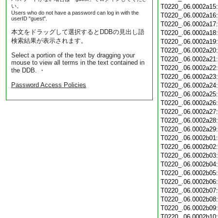
い。
T0220_.06.0002a15
Users who do not have a password can log in with the
T0220_.06.0002a16
userID "guest".
T0220_.06.0002a17
本文をドラッグして選択するとDDBの見出し語
T0220_.06.0002a18
検索結果が表示されます。
T0220_.06.0002a19
T0220_.06.0002a20
Select a portion of the text by dragging your
T0220_.06.0002a21
mouse to view all terms in the text contained in
T0220_.06.0002a22
the DDB. ・
T0220_.06.0002a23
Password Access Policies
T0220_.06.0002a24
T0220_.06.0002a25
T0220_.06.0002a26
T0220_.06.0002a27
T0220_.06.0002a28
T0220_.06.0002a29
T0220_.06.0002b01
T0220_.06.0002b02
T0220_.06.0002b03
T0220_.06.0002b04
T0220_.06.0002b05
T0220_.06.0002b06
T0220_.06.0002b07
T0220_.06.0002b08
T0220_.06.0002b09
T0220_.06.0002b10