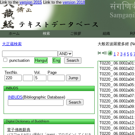
Link to the
version 2015
Link to the
version 2018
T0220_.06.0001c19
T0220_.06.0001c20
T0220_.06.0001c21
T0220_.06.0001c22
T0220_.06.0001c23
T0220_.06.0001c24
ホーム
検索
ご挨拶
組織
利
T0220_.06.0001c25
T0220_.06.0001c26
大正蔵検索
大般若波羅蜜多經 (N
T0220_.06.0001c27
T0220_.06.0001c28
1
2
3
4
5
6
T0220_.06.0001c29
punctuation
Hangul
Eng
T0220_.06.0002a01
T0220_.06.0002a02
TextNo.
Vol.
Page
T0220_.06.0002a03
T0220_.06.0002a04
T0220_.06.0002a05
INBUDS
T0220_.06.0002a06
T0220_.06.0002a07
INBUDS
(Bibliographic Database)
T0220_.06.0002a08
Search
T0220_.06.0002a09
T0220_.06.0002a10
T0220_.06.0002a11
Digital Dictionary of Buddhism
T0220_.06.0002a12
T0220_.06.0002a13
電子佛教辭典
T0220_.06.0002a14
パスワードがない場合は「guest」でログインしてくださ