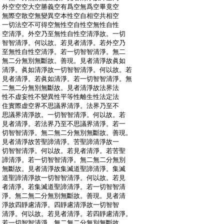
:
外空空空大空勝義空有爲空無爲空畢竟空
:
無際空散空無變異空本性空自相空共相空
:
一切法空不可得空無性空自性空無性自性
:
空清淨。外空乃至無性自性空清淨故。一切
:
智智清淨。何以故。若見者清淨。若外空乃
:
至無性自性空清淨。若一切智智清淨。無二
:
無二分無別無斷故。善現。見者清淨故眞如
:
清淨。眞如清淨故一切智智清淨。何以故。若
:
見者清淨。若眞如清淨。若一切智智清淨。無
:
二無二分無別無斷故。見者清淨故法界法
:
性不虚妄性不變異性平等性離生性法定法
:
住實際虚空界不思議界清淨。法界乃至不
:
思議界清淨故。一切智智清淨。何以故。若
:
見者清淨。若法界乃至不思議界清淨。若一
:
切智智清淨。無二無二分無別無斷故。善現。
:
見者清淨故苦聖諦清淨。苦聖諦清淨故一
:
切智智清淨。何以故。若見者清淨。若苦聖
:
諦清淨。若一切智智清淨。無二無二分無別
:
無斷故。見者清淨故集滅道聖諦清淨。集滅
:
道聖諦清淨故一切智智清淨。何以故。若見
:
者清淨。若集滅道聖諦清淨。若一切智智清
:
淨。無二無二分無別無斷故。善現。見者清
:
淨故四靜慮清淨。四靜慮清淨故一切智智
:
清淨。何以故。若見者清淨。若四靜慮清淨。
:
若一切智智清淨。無二無二分無別無斷故。