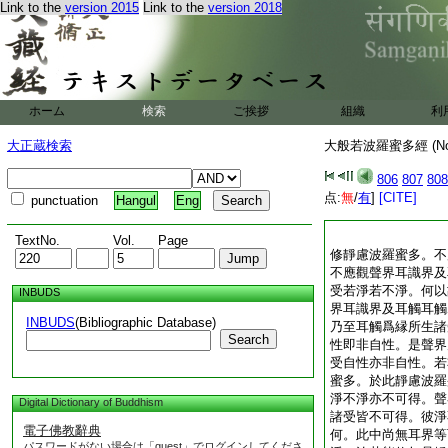
Link to the
version 2015
Link to the
version 2018
ホーム
検索
ご挨拶
組織
利
大正蔵検索
大般若波羅蜜多經 (N
806
807
808
点:
無
/
有
]
[CITE]
punctuation
Hangul
Eng
TextNo.
Vol.
Page
修靜慮波羅蜜多。不
不應觀聲界耳識界及
受若淨若不淨。何以
INBUDS
界耳識界及耳觸耳觸
INBUDS
(Bibliographic Database)
乃至耳觸爲縁所生諸
Search
性即非自性。是聲界
受自性亦非自性。若
蜜多。於此靜慮波羅
淨不淨亦不可得。聲
Digital Dictionary of Buddhism
諸受皆不可得。彼淨
電子佛教辭典
何。此中尚無耳界等
パスワードがない場合は「guest」でログインしてくださ