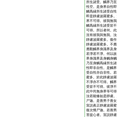
所生諸受。觸界乃至
性空。是身界自性即
觸爲縁所生諸受自性
即是靜慮波羅蜜多。
界不可得。彼我無我
觸爲縁所生諸受皆不
可得。所以者何。此
況有彼我與無我。汝
靜慮波羅蜜多。復作
靜慮波羅蜜多。不應
應觀觸界身識界及身
若淨若不淨。何以故
界身識界及身觸身觸
乃至身觸爲縁所生諸
性即非自性。是觸界
受自性亦自非性。若
蜜多。於此靜慮波羅
不淨亦不可得。觸界
受皆不可得。彼淨不
此中尚無身界等可得
汝若能修如是靜慮。
尸迦。是善男子善女
宣説眞正靜慮波羅蜜
復次憍尸迦。若善男
菩提心者。宣説靜慮