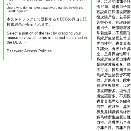
淨。汝若能修如是靜
い。
憍尸迦。是善男子善
Users who do not have a password can log in with the
userID "guest".
宣説眞正靜慮波羅蜜
復次憍尸迦。若善男
本文をドラッグして選択するとDDBの見出し語
菩提心者。宣説靜慮
検索結果が表示されます。
善男子。應修靜慮波
常若無常。不應觀香
Select a portion of the text by dragging your
mouse to view all terms in the text contained in
爲縁所生諸受若常若
the DDB. ・
界自性空。香界鼻識
生諸受。香界乃至鼻
Password Access Policies
空。是鼻界自性即非
爲縁所生諸受自性亦
是靜慮波羅蜜多。於
不可得。彼常無常亦
爲縁所生諸受皆不可
得。所以者何。此中
有彼常與無常。汝若
慮波羅蜜多。復作是
慮波羅蜜多。不應觀
香界鼻識界及鼻觸鼻
若苦。何以故。鼻界
界及鼻觸鼻觸爲縁所
觸爲縁所生諸受自性
自性。是香界乃至鼻
亦非自性。若非自性