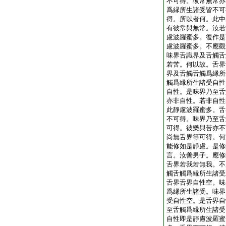
不可得。彼常無常亦
爲縁所生諸受皆不可
得。所以者何。此中
有彼常與無常。汝若
慮波羅蜜多。復作是
慮波羅蜜多。不應觀
味界舌識界及舌觸舌
若苦。何以故。舌界
界及舌觸舌觸爲縁所
觸爲縁所生諸受自性
自性。是味界乃至舌
亦非自性。若非自性
此靜慮波羅蜜多。舌
不可得。味界乃至舌
可得。彼樂與苦亦不
尚無舌界等可得。何
能修如是靜慮。是修
言。汝善男子。應修
舌界若我若無我。不
觸舌觸爲縁所生諸受
舌界舌界自性空。味
爲縁所生諸受。味界
受自性空。是舌界自
至舌觸爲縁所生諸受
自性即是靜慮波羅蜜