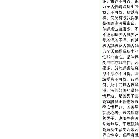
多。舌界不可得。彼
乃至舌觸爲縁所生諸
我亦不可得。所以者
得。何況有彼我與無
是修靜慮波羅蜜多。
修靜慮波羅蜜多。不
不應觀味界舌識界及
受若淨若不淨。何以
界舌識界及舌觸舌觸
乃至舌觸爲縁所生諸
性即非自性。是味界
受自性亦非自性。若
蜜多。於此靜慮波羅
淨不淨亦不可得。味
諸受皆不可得。彼淨
何。此中尚無舌界等
淨。汝若能修如是靜
憍尸迦。是善男子善
爲宣説眞正靜慮波羅
復次憍尸迦。若善男
菩提心者。宣説靜慮
善男子。應修靜慮波
常若無常。不應觀觸
爲縁所生諸受若常若
界自性空。觸界身識