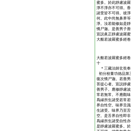
蜜多。於此靜慮波羅
淨不淨亦不可得。香
諸受皆不可得。彼淨
何。此中尚無鼻界等
淨。汝若能修如是靜
憍尸迦。是善男子善
宣説眞正靜慮波羅蜜
大般若波羅蜜多經卷
大般若波羅蜜多經卷
十
＊三藏法師玄奘
初分校量功徳品第
復次憍尸迦。若善男
菩提心者。宣説靜慮
善男子。應修靜慮波
常若無常。不應觀味
爲縁所生諸受若常若
界自性空。味界舌識
生諸受。味界乃至舌
空。是舌界自性即非
爲縁所生諸受自性亦
是靜慮波羅蜜多。於