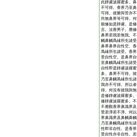
此靜慮波羅蜜多。鼻
不可得。香界乃至鼻
可得。彼樂與苦亦不
尚無鼻界等可得。何
能修如是靜慮。是修
言。汝善男子。應修
鼻界若我若無我。不
觸鼻觸爲縁所生諸受
鼻界鼻界自性空。香
爲縁所生諸受。香界
受自性空。是鼻界自
至鼻觸爲縁所生諸受
自性即是靜慮波羅蜜
多。鼻界不可得。彼
乃至鼻觸爲縁所生諸
我亦不可得。所以者
得。何況有彼我與無
是修靜慮波羅蜜多。
修靜慮波羅蜜多。不
不應觀香界鼻識界及
受若淨若不淨。何以
界鼻識界及鼻觸鼻觸
乃至鼻觸爲縁所生諸
性即非自性。是香界
受自性亦非自性。若