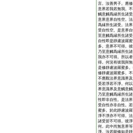
言。汝善男子。應修
意界若我若無我。不
觸意觸爲縁所生諸受
意界意界自性空。法
爲縁所生諸受。法界
受自性空。是意界自
至意觸爲縁所生諸受
自性即是靜慮波羅蜜
多。意界不可得。彼
乃至意觸爲縁所生諸
我亦不可得。所以者
得。何況有彼我與無
是修靜慮波羅蜜多。
修靜慮波羅蜜多。不
不應觀法界意識界及
受若淨若不淨。何以
界意識界及意觸意觸
乃至意觸爲縁所生諸
性即非自性。是法界
受自性亦非自性。若
蜜多。於此靜慮波羅
淨不淨亦不可得。法
諸受皆不可得。彼淨
何。此中尚無意界等
淨。汝若能修如是靜