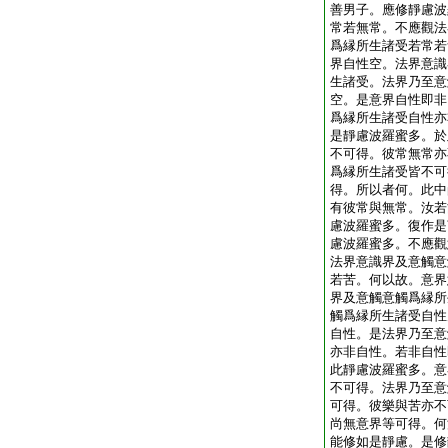
善男子。應修靜慮波
常若無常。不應觀法
爲縁所生諸受若常若
界自性空。法界意識
生諸受。法界乃至意
空。是意界自性即非
爲縁所生諸受自性亦
是靜慮波羅蜜多。於
不可得。彼常無常亦
爲縁所生諸受皆不可
得。所以者何。此中
有彼常與無常。汝若
慮波羅蜜多。復作是
慮波羅蜜多。不應觀
法界意識界及意觸意
若苦。何以故。意界
界及意觸意觸爲縁所
觸爲縁所生諸受自性
自性。是法界乃至意
亦非自性。若非自性
此靜慮波羅蜜多。意
不可得。法界乃至意
可得。彼樂與苦亦不
尚無意界等可得。何
能修如是靜慮。是修