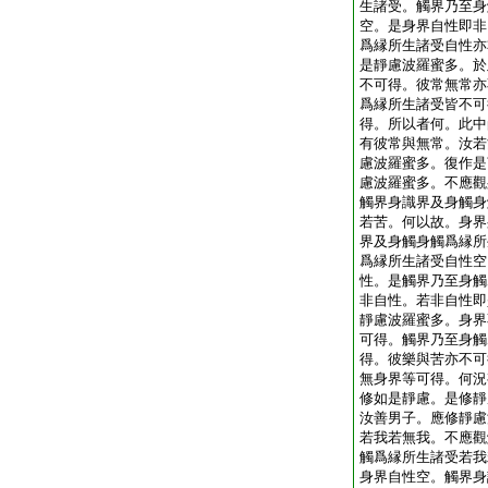
生諸受。觸界乃至身
空。是身界自性即非
爲縁所生諸受自性亦
是靜慮波羅蜜多。於
不可得。彼常無常亦
爲縁所生諸受皆不可
得。所以者何。此中
有彼常與無常。汝若
慮波羅蜜多。復作是
慮波羅蜜多。不應觀
觸界身識界及身觸身
若苦。何以故。身界
界及身觸身觸爲縁所
爲縁所生諸受自性空
性。是觸界乃至身觸
非自性。若非自性即
靜慮波羅蜜多。身界
可得。觸界乃至身觸
得。彼樂與苦亦不可
無身界等可得。何況
修如是靜慮。是修靜
汝善男子。應修靜慮
若我若無我。不應觀
觸爲縁所生諸受若我
身界自性空。觸界身