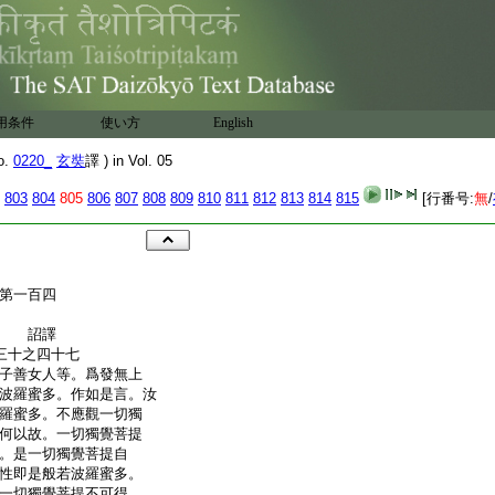
用条件
使い方
English
o.
0220_
玄奘
譯 ) in Vol. 05
803
804
805
806
807
808
809
810
811
812
813
814
815
[行番号:
無
/
第一百四
奉 詔譯
三十之四十七
子善女人等。爲發無上
波羅蜜多。作如是言。汝
羅蜜多。不應觀一切獨
何以故。一切獨覺菩提
。是一切獨覺菩提自
性即是般若波羅蜜多。
一切獨覺菩提不可得。