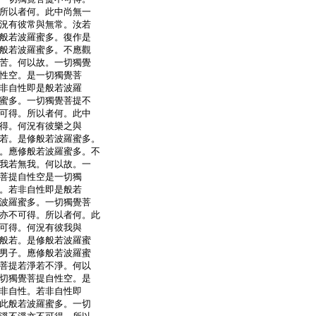
所以者何。此中尚無一
況有彼常與無常。汝若
般若波羅蜜多。復作是
般若波羅蜜多。不應觀
苦。何以故。一切獨覺
性空。是一切獨覺菩
非自性即是般若波羅
蜜多。一切獨覺菩提不
可得。所以者何。此中
得。何況有彼樂之與
若。是修般若波羅蜜多。
。應修般若波羅蜜多。不
我若無我。何以故。一
菩提自性空是一切獨
。若非自性即是般若
波羅蜜多。一切獨覺菩
亦不可得。所以者何。此
可得。何況有彼我與
般若。是修般若波羅蜜
男子。應修般若波羅蜜
菩提若淨若不淨。何以
切獨覺菩提自性空。是
非自性。若非自性即
此般若波羅蜜多。一切