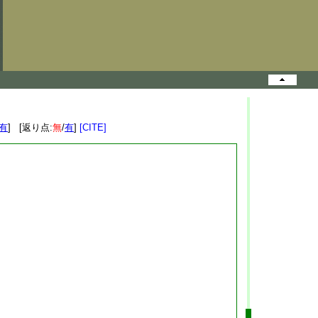
有
] [返り点:
無
/
有
]
[CITE]