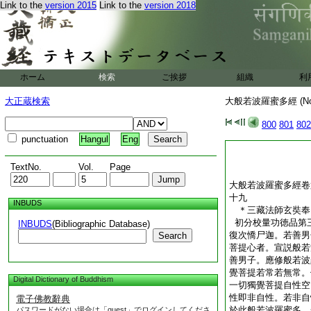
Link to the
version 2015
Link to the
version 2018
ホーム
検索
ご挨拶
組織
利
大正蔵検索
大般若波羅蜜多經 (N
800
801
802
punctuation
Hangul
Eng
TextNo.
Vol.
Page
大般若波羅蜜多經卷
十九
INBUDS
＊三藏法師玄奘
初分校量功徳品第
INBUDS
(Bibliographic Database)
復次憍尸迦。若善男
Search
菩提心者。宣説般若
善男子。應修般若波
覺菩提若常若無常。
Digital Dictionary of Buddhism
一切獨覺菩提自性空
性即非自性。若非自
電子佛教辭典
於此般若波羅蜜多。
パスワードがない場合は「guest」でログインしてくださ