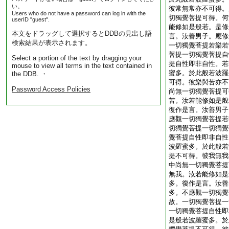
い。
彼常無常亦不可得。
Users who do not have a password can log in with the
切獨覺菩提可得。何
userID "guest".
能修如是般若。是修
本文をドラッグして選択するとDDBの見出し語
言。汝善男子。應修
検索結果が表示されます。
一切獨覺菩提若樂若
菩提一切獨覺菩提自
Select a portion of the text by dragging your
提自性即非自性。若
mouse to view all terms in the text contained in
蜜多。於此般若波羅
the DDB. ・
可得。彼樂與苦亦不
Password Access Policies
尚無一切獨覺菩提可
苦。汝若能修如是般
復作是言。汝善男子
應觀一切獨覺菩提若
切獨覺菩提一切獨覺
覺菩提自性即非自性
波羅蜜多。於此般若
提不可得。彼我無我
中尚無一切獨覺菩提
無我。汝若能修如是
多。復作是言。汝善
多。不應觀一切獨覺
故。一切獨覺菩提一
一切獨覺菩提自性即
是般若波羅蜜多。於