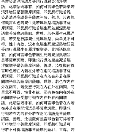
:
色雜染清淨増語及受想行識雜染清淨増
:
語。此増語既非有。如何可言即色若雜染若
:
清淨増語是菩薩摩訶薩。即受想行識若雜
:
染若清淨増語是菩薩摩訶薩。善現。汝復觀
:
何義言即色若屬生死若屬涅槃増語非菩薩
:
摩訶薩。即受想行識若屬生死若屬涅槃増
:
語非菩薩摩訶薩耶。世尊。若色屬生死屬涅
:
槃。若受想行識屬生死屬涅槃。尚畢竟不可
:
得。性非有故。況有色屬生死屬涅槃増語及
:
受想行識屬生死屬涅槃増語。此増語既非
:
有。如何可言即色若屬生死若屬涅槃増語
:
是菩薩摩訶薩。即受想行識若屬生死若屬
:
涅槃増語是菩薩摩訶薩。善現。汝復觀何義
:
言即色若在内若在外若在兩間増語非菩薩
:
摩訶薩。即受想行識若在内若在外若在兩
:
間増語非菩薩摩訶薩耶。世尊。若色在内在
:
外在兩間。若受想行識在内在外在兩間。尚
:
畢竟不可得。性非有故。況有色在内在外在
:
兩間増語及受想行識在内在外在兩間増
:
語。此増語既非有。如何可言即色若在内若
:
在外若在兩間増語是菩薩摩訶薩。即受想
:
行識若在内若在外若在兩間増語是菩薩摩
:
訶薩。善現。汝復觀何義言即色若可得若不
:
可得増語非菩薩摩訶薩。即受想行識若可
:
得若不可得増語非菩薩摩訶薩耶。世尊。若