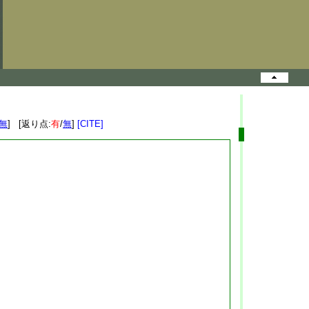
無
] [返り点:
有
/
無
]
[CITE]