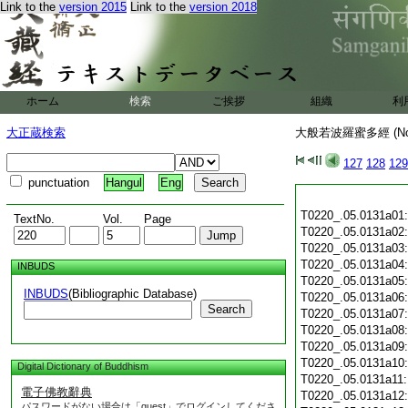
Link to the
version 2015
Link to the
version 2018
ホーム
検索
ご挨拶
組織
利
大正蔵検索
大般若波羅蜜多經 (N
127
128
129
punctuation
Hangul
Eng
T0220_.05.0131a01
TextNo.
Vol.
Page
T0220_.05.0131a02
T0220_.05.0131a03
T0220_.05.0131a04
INBUDS
T0220_.05.0131a05
INBUDS
(Bibliographic Database)
T0220_.05.0131a06
Search
T0220_.05.0131a07
T0220_.05.0131a08
T0220_.05.0131a09
T0220_.05.0131a10
Digital Dictionary of Buddhism
T0220_.05.0131a11
電子佛教辭典
T0220_.05.0131a12
パスワードがない場合は「guest」でログインしてくださ