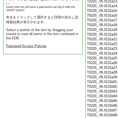
T0220_.05.0131a13
い。
T0220_.05.0131a14
Users who do not have a password can log in with the
userID "guest".
T0220_.05.0131a15
T0220_.05.0131a16
本文をドラッグして選択するとDDBの見出し語
T0220_.05.0131a17
検索結果が表示されます。
T0220_.05.0131a18
T0220_.05.0131a19
Select a portion of the text by dragging your
mouse to view all terms in the text contained in
T0220_.05.0131a20
the DDB. ・
T0220_.05.0131a21
T0220_.05.0131a22
Password Access Policies
T0220_.05.0131a23
T0220_.05.0131a24
T0220_.05.0131a25
T0220_.05.0131a26
T0220_.05.0131a27
T0220_.05.0131a28
T0220_.05.0131a29
T0220_.05.0131b01
T0220_.05.0131b02
T0220_.05.0131b03
T0220_.05.0131b04
T0220_.05.0131b05
T0220_.05.0131b06
T0220_.05.0131b07
T0220_.05.0131b08