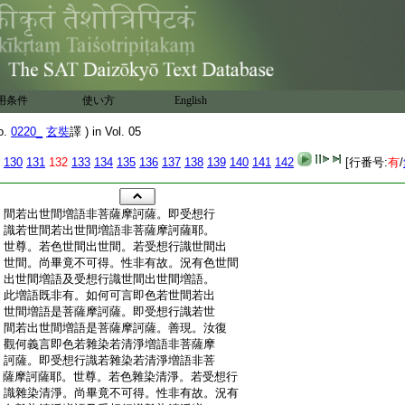
用条件
使い方
English
o.
0220_
玄奘
譯 ) in Vol. 05
130
131
132
133
134
135
136
137
138
139
140
141
142
[行番号:
有
/
:
間若出世間増語非菩薩摩訶薩。即受想行
:
識若世間若出世間増語非菩薩摩訶薩耶。
:
世尊。若色世間出世間。若受想行識世間出
:
世間。尚畢竟不可得。性非有故。況有色世間
:
出世間増語及受想行識世間出世間増語。
:
此増語既非有。如何可言即色若世間若出
:
世間増語是菩薩摩訶薩。即受想行識若世
:
間若出世間増語是菩薩摩訶薩。善現。汝復
:
觀何義言即色若雜染若清淨増語非菩薩摩
:
訶薩。即受想行識若雜染若清淨増語非菩
:
薩摩訶薩耶。世尊。若色雜染清淨。若受想行
:
識雜染清淨。尚畢竟不可得。性非有故。況有