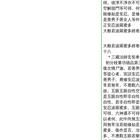
得。彼淨不淨亦不可
空解脱門等可得。何
能修如是安忍。是修
是善男子善女人等作
正安忍波羅蜜多
大般若波羅蜜多經卷
大般若波羅蜜多經卷
十八
＊三藏法師玄奘
初分校量功徳品第
復次憍尸迦。若善男
菩提心者。宣説安忍
善男子。應修安忍波
常若無常。不應觀六
故。五眼五眼自性空
是五眼自性即非自性
自性。若非自性即是
安忍波羅蜜多。五眼
可得。六神通不可得
以者何。此中尚無五
與無常汝若能修如是
蜜多。復作是言。汝
多。不應觀五眼若樂