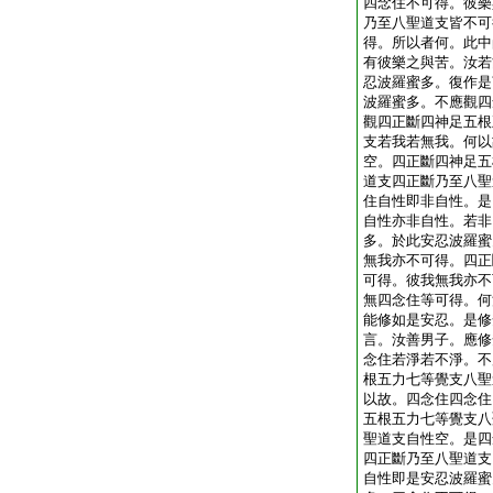
四念住不可得。彼樂
乃至八聖道支皆不可
得。所以者何。此中
有彼樂之與苦。汝若
忍波羅蜜多。復作是
波羅蜜多。不應觀四
觀四正斷四神足五根
支若我若無我。何以
空。四正斷四神足五
道支四正斷乃至八聖
住自性即非自性。是
自性亦非自性。若非
多。於此安忍波羅蜜
無我亦不可得。四正
可得。彼我無我亦不
無四念住等可得。何
能修如是安忍。是修
言。汝善男子。應修
念住若淨若不淨。不
根五力七等覺支八聖
以故。四念住四念住
五根五力七等覺支八
聖道支自性空。是四
四正斷乃至八聖道支
自性即是安忍波羅蜜