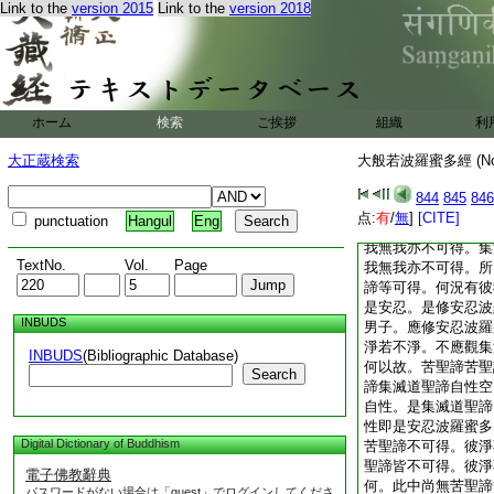
Link to the
version 2015
Link to the
version 2018
性。若非自性即是安
波羅蜜多。苦聖諦不
得。集滅道聖諦皆不
得。所以者何。此中
有彼樂之與苦。汝若
忍波羅蜜多。復作是
ホーム
検索
ご挨拶
組織
利
波羅蜜多。不應觀苦
觀集滅道聖諦若我若
大正蔵検索
大般若波羅蜜多經 (N
苦聖諦自性空。集滅
性空。是苦聖諦自性
844
845
846
諦自性亦非自性。若
点:
有
/
無
]
[CITE]
punctuation
Hangul
Eng
蜜多。於此安忍波羅
我無我亦不可得。集
TextNo.
Vol.
Page
我無我亦不可得。所
諦等可得。何況有彼
是安忍。是修安忍波
INBUDS
男子。應修安忍波羅
淨若不淨。不應觀集
INBUDS
(Bibliographic Database)
何以故。苦聖諦苦聖
Search
諦集滅道聖諦自性空
自性。是集滅道聖諦
性即是安忍波羅蜜多
Digital Dictionary of Buddhism
苦聖諦不可得。彼淨
聖諦皆不可得。彼淨
電子佛教辭典
何。此中尚無苦聖諦
パスワードがない場合は「guest」でログインしてくださ