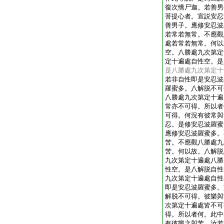
復次憍尸迦。若善男
菩提心者。宣説安忍
善男子。應修安忍波
若常若無常。不應觀
處若常若無常。何以
空。八勝處九次第定
定十遍處自性空。是
是八勝處九次第定十
若非自性即是安忍波
羅蜜多。八解脱不可
八勝處九次第定十遍
常亦不可得。所以者
可得。何況有彼常與
忍。是修安忍波羅蜜
應修安忍波羅蜜多。
苦。不應觀八勝處九
苦。何以故。八解脱
九次第定十遍處八勝
性空。是八解脱自性
九次第定十遍處自性
即是安忍波羅蜜多。
解脱不可得。彼樂與
次第定十遍處皆不可
得。所以者何。此中
有彼樂之與苦。汝若