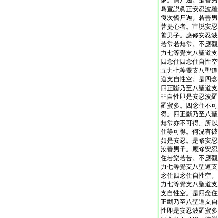
多。憍尸迦。是善男
爲宣説眞正安忍波羅
復次憍尸迦。若善男
菩提心者。宣説安忍
善男子。應修安忍波
若常若無常。不應觀
力七等覺支八聖道支
四念住四念住自性空
五力七等覺支八聖道
道支自性空。是四念
四正斷乃至八聖道支
非自性即是安忍波羅
羅蜜多。四念住不可
得。四正斷乃至八聖
無常亦不可得。所以
住等可得。何況有彼
如是安忍。是修安忍
汝善男子。應修安忍
住若樂若苦。不應觀
力七等覺支八聖道支
念住四念住自性空。
力七等覺支八聖道支
支自性空。是四念住
正斷乃至八聖道支自
性即是安忍波羅蜜多