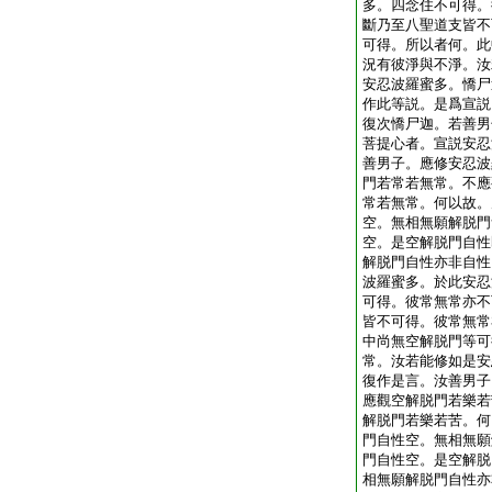
多。四念住不可得。
斷乃至八聖道支皆不
可得。所以者何。此
況有彼淨與不淨。汝
安忍波羅蜜多。憍尸
作此等説。是爲宣説
復次憍尸迦。若善男
菩提心者。宣説安忍
善男子。應修安忍波
門若常若無常。不應
常若無常。何以故。
空。無相無願解脱門
空。是空解脱門自性
解脱門自性亦非自性
波羅蜜多。於此安忍
可得。彼常無常亦不
皆不可得。彼常無常
中尚無空解脱門等可
常。汝若能修如是安
復作是言。汝善男子
應觀空解脱門若樂若
解脱門若樂若苦。何
門自性空。無相無願
門自性空。是空解脱
相無願解脱門自性亦