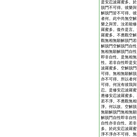
是安忍波羅蜜多。於
脱門不可得。彼樂與
解脱門皆不可得。彼
者何。此中尚無空解
樂之與苦。汝若能修
羅蜜多。復作是言。
羅蜜多。不應觀空解
觀無相無願解脱門若
解脱門空解脱門自性
無相無願解脱門自性
即非自性。是無相無
性。若非自性即是安
波羅蜜多。空解脱門
可得。無相無願解脱
亦不可得。所以者何
可得。何況有彼我與
忍。是修安忍波羅蜜
應修安忍波羅蜜多。
若不淨。不應觀無相
淨。何以故。空解脱
無願解脱門無相無願
解脱門自性即非自性
自性亦非自性。若非
多。於此安忍波羅蜜
淨不淨亦不可得。無