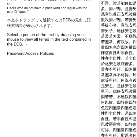
不淨。汝若能修如是
い。
Users who do not have a password can log in with the
多。憍尸迦。是善男
userID "guest".
爲宣説眞正安忍波羅
復次憍尸迦。若善男
本文をドラッグして選択するとDDBの見出し語
菩提心者。宣説安忍
検索結果が表示されます。
善男子。應修安忍波
Select a portion of the text by dragging your
若常若無常。不應觀
mouse to view all terms in the text contained in
若無常。何以故。四
the DDB. ・
量四無色定四無量四
靜慮自性即非自性。
Password Access Policies
性亦非自性。若非自
於此安忍波羅蜜多。
常亦不可得。四無量
常無常亦不可得。所
慮等可得。何況有彼
是安忍。是修安忍波
男子。應修安忍波羅
樂若苦。不應觀四無
何以故。四靜慮四靜
色定四無量四無色定
性即非自性。是四無
自性。若非自性即是
忍波羅蜜多。四靜慮
可得。四無量四無色
亦不可得。所以者何