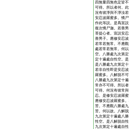
四無量四無色定皆不
可得。所以者何。此
況有彼淨與不淨汝若
安忍波羅蜜多。憍尸
作此等説。是爲宣説
復次憍尸迦。若善男
菩提心者。宣説安忍
善男子。應修安忍波
若常若無常。不應觀
處若常若無常。何以
空。八勝處九次第定
定十遍處自性空。是
是八勝處九次第定十
若非自性即是安忍波
羅蜜多。八解脱不可
八勝處九次第定十遍
常亦不可得。所以者
可得。何況有彼常與
忍。是修安忍波羅蜜
應修安忍波羅蜜多。
苦。不應觀八勝處九
苦。何以故。八解脱
九次第定十遍處八勝
性空。是八解脱自性
九次第定十遍處自性