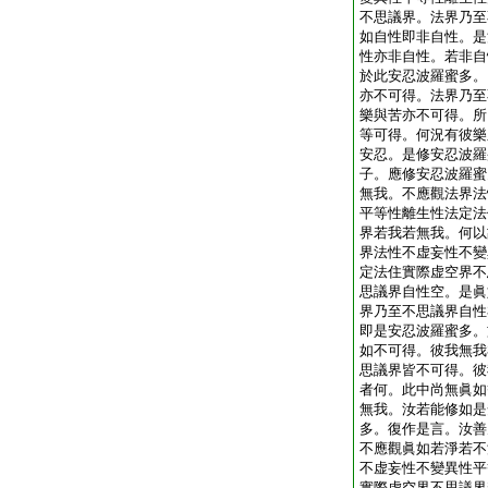
不思議界。法界乃至
如自性即非自性。是
性亦非自性。若非自
於此安忍波羅蜜多。
亦不可得。法界乃至
樂與苦亦不可得。所
等可得。何況有彼樂
安忍。是修安忍波羅
子。應修安忍波羅蜜
無我。不應觀法界法
平等性離生性法定法
界若我若無我。何以
界法性不虚妄性不變
定法住實際虚空界不
思議界自性空。是眞
界乃至不思議界自性
即是安忍波羅蜜多。
如不可得。彼我無我
思議界皆不可得。彼
者何。此中尚無眞如
無我。汝若能修如是
多。復作是言。汝善
不應觀眞如若淨若不
不虚妄性不變異性平
實際虚空界不思議界