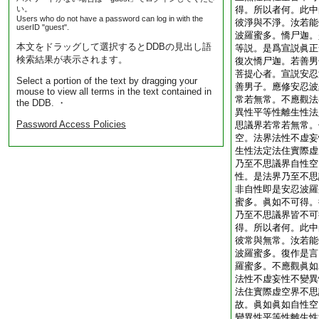
い。
得。所以者何。此中
Users who do not have a password can log in with the
彼淨與不淨。汝若能
userID "guest".
波羅蜜多。憍尸迦。
本文をドラッグして選択するとDDBの見出し語
等説。是爲宣説眞正
検索結果が表示されます。
復次憍尸迦。若善男
菩提心者。宣説安忍
Select a portion of the text by dragging your
善男子。應修安忍波
mouse to view all terms in the text contained in
常若無常。不應觀法
the DDB. ・
異性平等性離生性法
Password Access Policies
思議界若常若無常。
空。法界法性不虚妄
生性法定法住實際虚
乃至不思議界自性空
性。是法界乃至不思
非自性即是安忍波羅
蜜多。眞如不可得。
乃至不思議界皆不可
得。所以者何。此中
彼常與無常。汝若能
波羅蜜多。復作是言
羅蜜多。不應觀眞如
法性不虚妄性不變異
法住實際虚空界不思
故。眞如眞如自性空
變異性平等性離生性