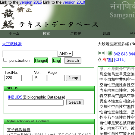
Link to the
version 2015
Link to the
version 2018
空空大空勝義空有爲
空散空無變異空本性
法空不可得空無性空
外空乃至無性自性空
即非自性。是外空乃
非自性。若非自性即
ホーム
検索
ご挨拶
組織
利
安忍波羅蜜多。内空
可得。外空乃至無性
大正蔵検索
大般若波羅蜜多經 (N
無我亦不可得。所以
可得。何況有彼我與
842
843
844
忍。是修安忍波羅蜜
点:
有
/
無
]
[CITE]
punctuation
Hangul
Eng
應修安忍波羅蜜多。
淨。不應觀外空内外
TextNo.
Vol.
Page
爲空無爲空畢竟空無
性空自相空共相空一
空自性空無性自性空
INBUDS
内空内空自性空。外
義空有爲空無爲空畢
INBUDS
(Bibliographic Database)
異空本性空自相空共
Search
空無性空自性空無性
性自性空自性空。是
外空乃至無性自性空
Digital Dictionary of Buddhism
自性即是安忍波羅蜜
多。内空不可得。彼
電子佛教辭典
至無性自性空皆不可
パスワードがない場合は「guest」でログインしてくださ