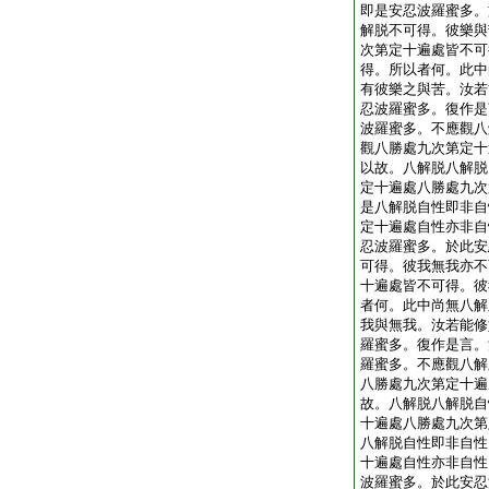
即是安忍波羅蜜多。
解脱不可得。彼樂與
次第定十遍處皆不可
得。所以者何。此中
有彼樂之與苦。汝若
忍波羅蜜多。復作是
波羅蜜多。不應觀八
觀八勝處九次第定十
以故。八解脱八解脱
定十遍處八勝處九次
是八解脱自性即非自
定十遍處自性亦非自
忍波羅蜜多。於此安
可得。彼我無我亦不
十遍處皆不可得。彼
者何。此中尚無八解
我與無我。汝若能修
羅蜜多。復作是言。
羅蜜多。不應觀八解
八勝處九次第定十遍
故。八解脱八解脱自
十遍處八勝處九次第
八解脱自性即非自性
十遍處自性亦非自性
波羅蜜多。於此安忍