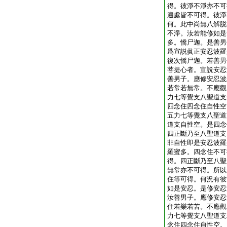
得。彼淨不淨亦不可
遍處皆不可得。彼淨
何。此中尚無八解脱
不淨。汝若能修如是
多。憍尸迦。是善男
爲宣説眞正安忍波羅
復次憍尸迦。若善男
菩提心者。宣説安忍
善男子。應修安忍波
若常若無常。不應觀
力七等覺支八聖道支
四念住四念住自性空
五力七等覺支八聖道
道支自性空。是四念
四正斷乃至八聖道支
非自性即是安忍波羅
羅蜜多。四念住不可
得。四正斷乃至八聖
無常亦不可得。所以
住等可得。何況有彼
如是安忍。是修安忍
汝善男子。應修安忍
住若樂若苦。不應觀
力七等覺支八聖道支
念住四念住自性空。