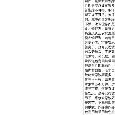
自性。是集滅道聖諦
性即是安忍波羅蜜多
苦聖諦不可得。彼淨
聖諦皆不可得。彼淨
何。此中尚無苦聖諦
不淨。汝若能修如是
多。憍尸迦。是善男
爲宣説眞正安忍波羅
復次憍尸迦。若善男
菩提心者。宣説安忍
善男子。應修安忍波
若常若無常。不應觀
若無常。何以故。四
量四無色定四無量四
靜慮自性即非自性。
性亦非自性。若非自
於此安忍波羅蜜多。
常亦不可得。四無量
常無常亦不可得。所
慮等可得。何況有彼
是安忍。是修安忍波
男子。應修安忍波羅
樂若苦。不應觀四無
何以故。四靜慮四靜
色定四無量四無色定