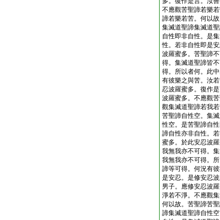
多。復作是言。汝善
不應觀苦聖諦若樂若
諦若樂若苦。何以故
集滅道聖諦集滅道聖
自性即非自性。是集
性。若非自性即是安
波羅蜜多。苦聖諦不
得。集滅道聖諦皆不
得。所以者何。此中
有彼樂之與苦。汝若
忍波羅蜜多。復作是
波羅蜜多。不應觀苦
觀集滅道聖諦若我若
苦聖諦自性空。集滅
性空。是苦聖諦自性
諦自性亦非自性。若
蜜多。於此安忍波羅
我無我亦不可得。集
我無我亦不可得。所
諦等可得。何況有彼
是安忍。是修安忍波
男子。應修安忍波羅
淨若不淨。不應觀集
何以故。苦聖諦苦聖
諦集滅道聖諦自性空