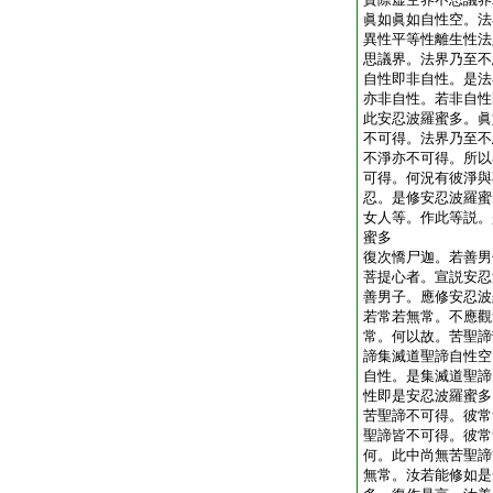
眞如眞如自性空。法
異性平等性離生性法
思議界。法界乃至不
自性即非自性。是法
亦非自性。若非自性
此安忍波羅蜜多。眞
不可得。法界乃至不
不淨亦不可得。所以
可得。何況有彼淨與
忍。是修安忍波羅蜜
女人等。作此等説。
蜜多
復次憍尸迦。若善男
菩提心者。宣説安忍
善男子。應修安忍波
若常若無常。不應觀
常。何以故。苦聖諦
諦集滅道聖諦自性空
自性。是集滅道聖諦
性即是安忍波羅蜜多
苦聖諦不可得。彼常
聖諦皆不可得。彼常
何。此中尚無苦聖諦
無常。汝若能修如是