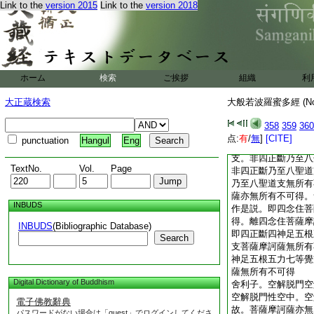
Link to the
version 2015
Link to the
version 2018
可得。離八勝處九次
薩無所有不可得。舍
性空。何以故。四念
有不可得故。菩薩摩
非四念住非四念住性
住性空中。非四念住
ホーム
検索
ご挨拶
組織
利
薩摩訶薩亦無所有不
五根五力七等覺支八
大正蔵検索
大般若波羅蜜多經 (N
聖道支性空。何以故
支性空中。四正斷乃
358
359
360
可得故。菩薩摩訶薩
点:
有
/
無
]
[CITE]
punctuation
Hangul
Eng
四正斷四神足五根五
支。非四正斷乃至八
TextNo.
Vol.
Page
非四正斷乃至八聖道
乃至八聖道支無所有
薩亦無所有不可得。
INBUDS
作是説。即四念住菩
得。離四念住菩薩摩
INBUDS
(Bibliographic Database)
即四正斷四神足五根
Search
支菩薩摩訶薩無所有
神足五根五力七等覺
薩無所有不可得
Digital Dictionary of Buddhism
舍利子。空解脱門空
空解脱門性空中。空
電子佛教辭典
故。菩薩摩訶薩亦無
パスワードがない場合は「guest」でログインしてくださ