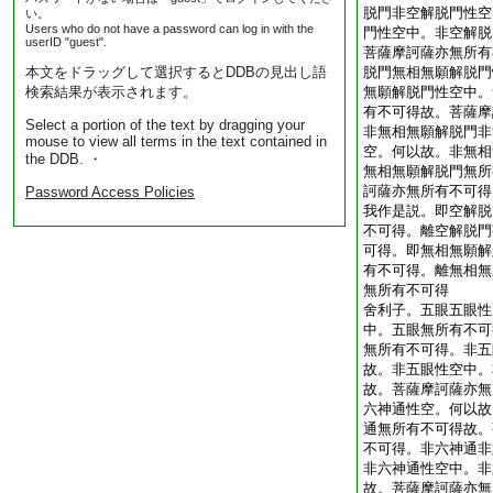
脱門非空解脱門性空
い。
Users who do not have a password can log in with the
門性空中。非空解脱
userID "guest".
菩薩摩訶薩亦無所有
本文をドラッグして選択するとDDBの見出し語
脱門無相無願解脱門
検索結果が表示されます。
無願解脱門性空中。
有不可得故。菩薩摩
Select a portion of the text by dragging your
非無相無願解脱門非
mouse to view all terms in the text contained in
空。何以故。非無相
the DDB. ・
無相無願解脱門無所
訶薩亦無所有不可得
Password Access Policies
我作是説。即空解脱
不可得。離空解脱門
可得。即無相無願解
有不可得。離無相無
無所有不可得
舍利子。五眼五眼性
中。五眼無所有不可
無所有不可得。非五
故。非五眼性空中。
故。菩薩摩訶薩亦無
六神通性空。何以故
通無所有不可得故。
不可得。非六神通非
非六神通性空中。非
故。菩薩摩訶薩亦無