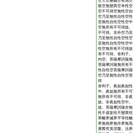
空大空勝義空有爲空
散空無變異空本性空
空不可得空無性空自
空乃至無性自性空性
至無性自性空性空中
空無所有不可得故。
不可得。非外空乃至
乃至無性自性空性空
至無性自性空性空中
性空無所有不可得故
有不可得。舍利子。
内空。菩薩摩訶薩無
菩薩摩訶薩無所有不
性自性空菩薩摩訶薩
空乃至無性自性空菩
得
舍利子。眞如眞如性
中。眞如無所有不可
無所有不可得。非眞
故。非眞如性空中。
故。菩薩摩訶薩亦無
性不虚妄性不變異性
界離界滅界平等性離
界無相界無作界無爲
實際究竟涅槃。法界