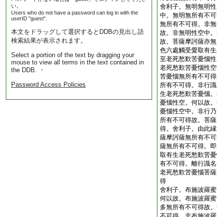
い。
舍利子。無明無明性
Users who do not have a password can log in with the
中。無明無所有不可
userID "guest".
無所有不可得。非無
本文をドラッグして選択するとDDBの見出し語
故。非無明性空中。
検索結果が表示されます。
故。菩薩摩訶薩亦無
色六處觸受愛取有生
Select a portion of the text by dragging your
至老死愁歎苦憂惱性
mouse to view all terms in the text contained in
老死愁歎苦憂惱性空
the DDB. ・
苦憂惱無所有不可得
Password Access Policies
所有不可得。非行識
生老死愁歎苦憂惱。
憂惱性空。何以故。
憂惱性空中。非行乃
所有不可得故。菩薩
得。舍利子。由此縁
薩摩訶薩無所有不可
薩無所有不可得。即
取有生老死愁歎苦憂
有不可得。離行識名
老死愁歎苦憂惱菩薩
得
舍利子。布施波羅蜜
何以故。布施波羅蜜
多無所有不可得故。
不可得。非布施波羅