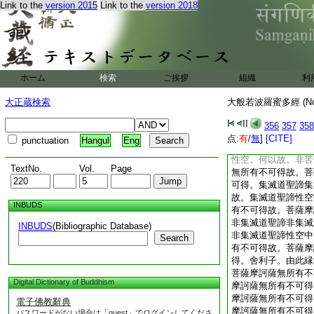
Link to the
version 2015
Link to the
version 2018
故。菩薩摩訶薩亦無
風空識界非水火風空
非水火風空識界性空
無所有不可得故。菩
可得。舍利子。由此
菩薩摩訶薩無所有不
ホーム
検索
ご挨拶
組織
利
訶薩無所有不可得。
摩訶薩無所有不可得
大正蔵検索
大般若波羅蜜多經 (N
薩摩訶薩無所有不可
舍利子。苦聖諦苦聖
356
357
358
諦性空中。苦聖諦無
点:
有
/
無
]
[CITE]
punctuation
Hangul
Eng
訶薩亦無所有不可得
性空。何以故。非苦
TextNo.
Vol.
Page
無所有不可得故。菩
可得。集滅道聖諦集
故。集滅道聖諦性空
INBUDS
有不可得故。菩薩摩
非集滅道聖諦非集滅
INBUDS
(Bibliographic Database)
非集滅道聖諦性空中
Search
有不可得故。菩薩摩
得。舍利子。由此縁
菩薩摩訶薩無所有不
Digital Dictionary of Buddhism
摩訶薩無所有不可得
摩訶薩無所有不可得
電子佛教辭典
摩訶薩無所有不可得
パスワードがない場合は「guest」でログインしてくださ