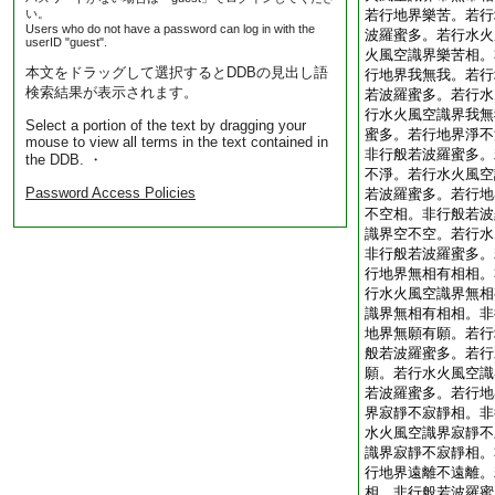
い。
若行地界樂苦。若行
Users who do not have a password can log in with the
波羅蜜多。若行水火
userID "guest".
火風空識界樂苦相。
本文をドラッグして選択するとDDBの見出し語
行地界我無我。若行
検索結果が表示されます。
若波羅蜜多。若行水
行水火風空識界我無
Select a portion of the text by dragging your
蜜多。若行地界淨不
mouse to view all terms in the text contained in
非行般若波羅蜜多。
the DDB. ・
不淨。若行水火風空
Password Access Policies
若波羅蜜多。若行地
不空相。非行般若波
識界空不空。若行水
非行般若波羅蜜多。
行地界無相有相相。
行水火風空識界無相
識界無相有相相。非
地界無願有願。若行
般若波羅蜜多。若行
願。若行水火風空識
若波羅蜜多。若行地
界寂靜不寂靜相。非
水火風空識界寂靜不
識界寂靜不寂靜相。
行地界遠離不遠離。
相。非行般若波羅蜜