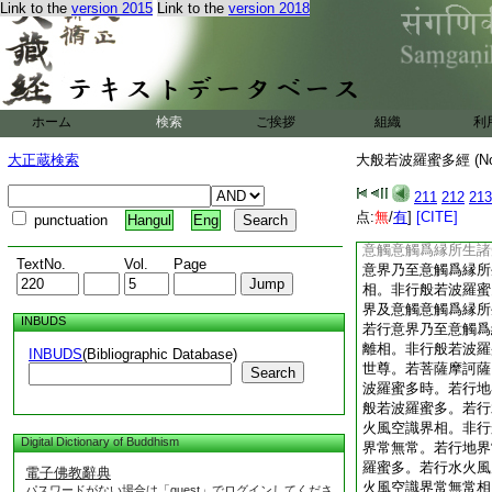
Link to the
version 2015
Link to the
version 2018
意識界及意觸意觸爲
若行意界乃至意觸爲
相。非行般若波羅蜜
界及意觸意觸爲縁所
意界乃至意觸爲縁所
行般若波羅蜜多。若
ホーム
検索
ご挨拶
組織
利
意觸意觸爲縁所生諸
界乃至意觸爲縁所生
大正蔵検索
大般若波羅蜜多經 (N
行般若波羅蜜多。若
意觸意觸爲縁所生諸
211
212
213
界乃至意觸爲縁所生
点:
無
/
有
]
[CITE]
punctuation
Hangul
Eng
行般若波羅蜜多。若
意觸意觸爲縁所生諸
TextNo.
Vol.
Page
意界乃至意觸爲縁所
相。非行般若波羅蜜
界及意觸意觸爲縁所
INBUDS
若行意界乃至意觸爲
離相。非行般若波羅
INBUDS
(Bibliographic Database)
世尊。若菩薩摩訶薩
Search
波羅蜜多時。若行地
般若波羅蜜多。若行
火風空識界相。非行
Digital Dictionary of Buddhism
界常無常。若行地界
羅蜜多。若行水火風
電子佛教辭典
火風空識界常無常相
パスワードがない場合は「guest」でログインしてくださ