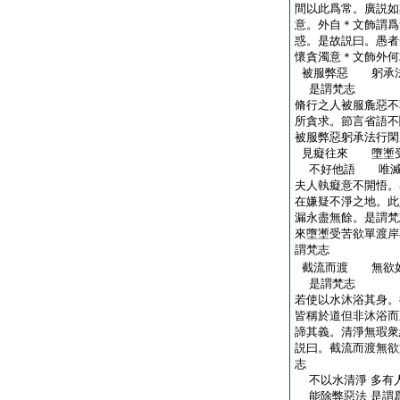
間以此爲常。廣説如
意。外自＊文飾謂爲
惑。是故説曰。愚者
懷貪濁意＊文飾外何
被服弊惡 躬承
是謂梵志
脩行之人被服麁惡不
所貪求。節言省語不
被服弊惡躬承法行閑
見癡往來 墮壍
不好他語 唯滅
夫人執癡意不開悟。
在嫌疑不淨之地。此
漏永盡無餘。是謂梵
來墮壍受苦欲單渡岸
謂梵志
截流而渡 無
是謂梵志
若使以水沐浴其身。
皆稱於道但非沐浴而
諦其義。清淨無瑕衆
説曰。截流而渡無欲
志
不以水清淨 多有
能除弊惡法 是謂