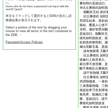
い。
審知明白是故説曰。
Users who do not have a password can log in with the
本比丘勝彼此如蛇脱
userID "guest".
能斷於五結 拔於
本文をドラッグして選択するとDDBの見出し語
比丘勝彼此 如蛇
検索結果が表示されます。
所謂五結者。貪欲結
疑結。覆蓋人心使不
Select a portion of the text by dragging your
光明。滅於智慧永斷
mouse to view all terms in the text contained in
是故説曰。能斷於五
the DDB. ・
彼此如蛇脱故皮。拔
Password Access Policies
欲刺恚刺無明刺。盡
滅法見斷五蓋。是故
諸有無家業 又斷
比丘勝彼此 如蛇
彼修行人執苦來久。
家出學不貪世榮。是
斷不善根比丘勝彼此
諸不有熱惱 又斷
比丘勝彼此 如蛇
所謂熱惱者。一者欲
三者愚癡熱惱。三熱
燒從欲界乃至初禪地
無色界。能滅此三毒
樂。是故説曰。諸不
勝彼此如蛇脱故皮
斷欲不遺餘 如拔