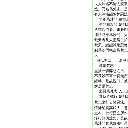
夫人沐浴不能去腹裏
造。乃名爲梵志。是
有人沐浴能除弊惡法
非剃爲沙門 稱吉
謂能滅衆惡 是則
所謂沙門者。未必剃
律法乃應爲沙門。夫
梵天者見人盡當生於
梵天。謂能滅衆惡修
剃爲沙門稱吉爲梵志
人
彼以無二 清淨
是謂梵志
盡捨一切弊惡之法。
不及殺不害一切無所
諸縛。是故説曰。彼
解是謂梵志
出惡爲梵志 入正
棄我衆穢行 是則
梵志之行去諸惡法。
懷悕望貢高於人。意
之本。梵行已立所作
淨行無所遺失。是故
爲沙門棄我衆穢行是