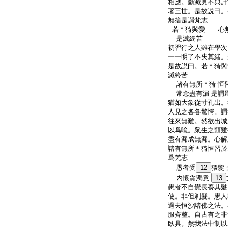
相應。斷滅見不與計
著三世。是故説曰。
無捨是謂梵志
若＊猗與愛 心
是滅終苦
初習行之人雖在學次
一一明了不失其緒。
是故説曰。若＊猗與
滅終苦
諸有無所＊猗 恒
常念盡有漏 是謂
猶如大象從寸孔出。
人見之各各驚愕。謂
往來無難。然欲出城
以爲喩。衆生之類雖
盡有漏成無漏。心解
諸有無所＊猗恒習於
爲梵志
愚者受
12
猥髮
内懷貪濁意
13
愚者不自覺長養其髮
使。非但剃髮。愚人
過去恒沙諸佛之法。
服齊整。自古有之非
臥具。然我法中制以