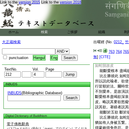
Link to the
version 2015
Link to the
version 2018
叢林誹謗之名毀形汚
類從外而至。或被蚖
外事來逼其身。猶若
法所可移動。是以比
有眞如四諦。彼比丘
樂者。苦至不以爲酸
ホーム
検索
ご挨拶
組織
利
故説曰。以勝叢林刺
山比丘不受苦
大正蔵検索
出曜經 (No.
0212_
竺
不念今後世 觀世
比丘勝彼此 如蛇
763
764
765
猶若明行人。意知今
無
]
[CITE]
punctuation
Hangul
Eng
説曰。不念今後世觀
如蛇脱故皮
TextNo.
Vol.
Page
能斷愛根本 盡竭
比丘勝彼此 如蛇
所以説此喩者。欲使
INBUDS
行皆順於法。爾時世
不別愛本。是故演説
INBUDS
(Bibliographic Database)
斷愛根本盡竭欲深泉
Search
皮。略説其要欲怒癡
説其欲。著瞋者説其
能斷於五欲 斷於
Digital Dictionary of Buddhism
比丘勝彼此 如蛇
猶如有人身被五繋。
電子佛教辭典
得蒙赦得免危厄。是
パスワードがない場合は「guest」でログインしてくださ