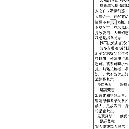
人無幻惑意 無慢
無貪無我想 是謂
人之在世不懷幻惑。
大海之中。自然有幻
憍慢不興
5
著想。
不染於世。亦名爲比
是故説曰。人無幻惑
我想是謂爲梵志
我不説梵志 託父
彼多衆瑕穢 滅則
所謂梵志從父母生多
諸世俗。脩清淨行無
想施。或復施時求作
施。無雜想施者。盡
説曰。我不説梵志託
滅則爲梵志
身口與意 淨無
是謂梵志
出言柔和初無罵詈。
響清淨聽者樂受多所
嬈人。是故説曰。身
行是謂梵志
見罵見撃 默受
是謂梵志
撃人得撃罵人得罵。