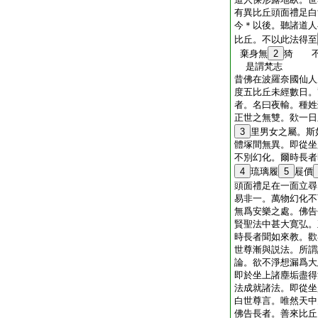
有異比丘頭面禮足白
今＊以後。聽諸道人
比丘。不以此法得至
棄身無
2
猗 不
是謂梵志
昔佛在波羅奈國仙人
度五比丘未經數日。
者。名曰夜輸。種姓
正世之無雙。欻一日
3
里男女之屬。斯
體塚間無異。即從坐
不別幻化。爾時長者
4
琉璃履
5
屣價
頭面禮足在一面立尋
易非一。萬物幻化不
無爲安樂之處。佛告
賢聖法中甚大寛弘。
時長者聞如來教。歡
世尊漸與説法。所謂
論。欲不淨想漏爲大
即於坐上諸塵垢盡得
法成就諸法。即從坐
白世尊言。唯然天中
佛告長者。善來比丘