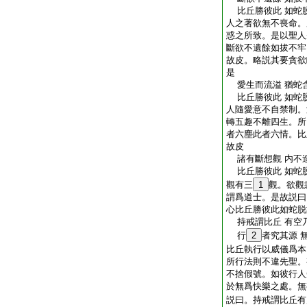
比丘勝彼此 如蛇
人之著欲無不喪命。
惑之所致。是以聖人
斷欲不遺餘如拔不牢
故皮。略説其要貪欲
是
愛生而流溢 猶蛇
比丘勝彼此 如蛇
人隨愛意不自禁制。
轉五趣不離四生。所
者六塵此者六情。比
故皮
諸有斷想觀 内不
比丘勝彼此 如蛇
觀有三
1
觀。欲觀
謂爲道士。是故説曰
心比丘勝彼此如蛇脱
持戒謂比丘 有空
行
2
者究其源 
比丘執行以威儀爲本
所行法則不違先聖。
不捨假號。如彼行人
於無爲快樂之處。無
説曰。持戒謂比丘有