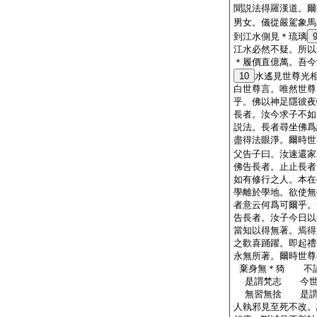
聞説法得羅漢道。爾
男女。儀從嚴駕象馬
到江水側見＊琉璃
江水必然不疑。所以
＊履價直億萬。吾今
10
水遙見世尊光
白世尊言。唯然世尊
乎。佛以神足隱彼夜
長者。汝今求子不如
説法。長者尋坐佛爲
盡得法眼淨。爾時世
父告子曰。汝速還家
佛告長者。止止長者
如有修行之人。本在
學離於學地。欲使無
者意云何爲可爾乎。
告長者。汝子今日以
當知以得無著。焉得
之歡喜踊躍。即起禮
永無所著。爾時世尊
棄身無＊猗 不
是謂梵志 今世
無習無捨 是謂
人執邪見至死不改。