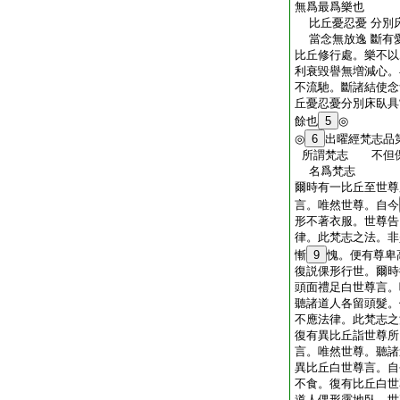
無爲最爲樂也
比丘憂忍憂 分別
當念無放逸 斷有
比丘修行處。樂不以
利衰毀譽無増減心。
不流馳。斷諸結使念
丘憂忍憂分別床臥具
餘也
5
◎
◎
6
出曜經梵志品
所謂梵志 不但
名爲梵志
爾時有一比丘至世尊
言。唯然世尊。自今
形不著衣服。世尊告
律。此梵志之法。非
慚
9
愧。便有尊卑
復説倮形行世。爾時
頭面禮足白世尊言。
聽諸道人各留頭髮。
不應法律。此梵志之
復有異比丘詣世尊所
言。唯然世尊。聽諸
異比丘白世尊言。自
不食。復有比丘白世
道人倮形露地臥。世